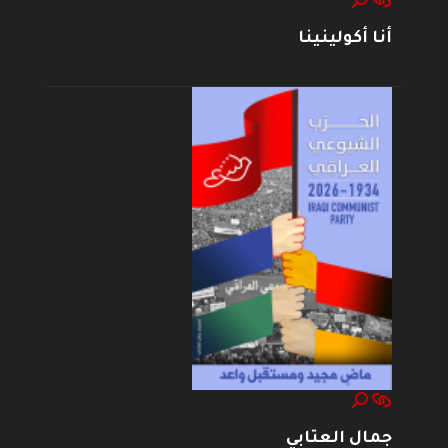
أنا أكولينينا
جمال العتابي