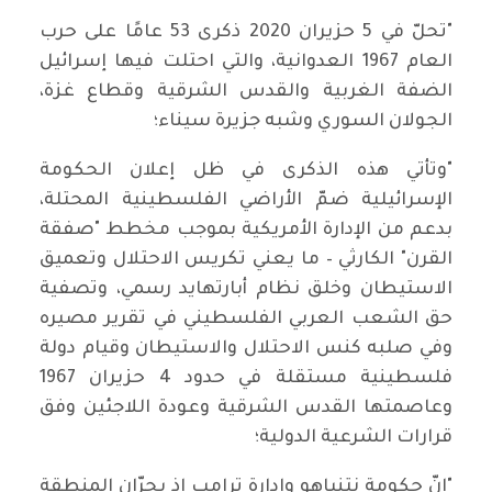
"تحلّ في 5 حزيران 2020 ذكرى 53 عامًا على حرب
العام 1967 العدوانية، والتي احتلت فيها إسرائيل
الضفة الغربية والقدس الشرقية وقطاع غزة،
الجولان السوري وشبه جزيرة سيناء؛
"وتأتي هذه الذكرى في ظل إعلان الحكومة
الإسرائيلية ضمّ الأراضي الفلسطينية المحتلة،
بدعم من الإدارة الأمريكية بموجب مخطط "صفقة
القرن" الكارثي – ما يعني تكريس الاحتلال وتعميق
الاستيطان وخلق نظام أبارتهايد رسمي، وتصفية
حق الشعب العربي الفلسطيني في تقرير مصيره
وفي صلبه كنس الاحتلال والاستيطان وقيام دولة
فلسطينية مستقلة في حدود 4 حزيران 1967
وعاصمتها القدس الشرقية وعودة اللاجئين وفق
قرارات الشرعية الدولية؛
"إنّ حكومة نتنياهو وإدارة ترامب إذ يجرّان المنطقة