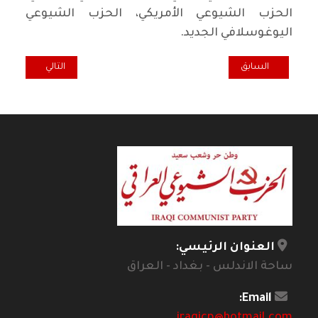
الحزب الشيوعي الأمريكي، الحزب الشيوعي
اليوغوسلافي الجديد.
المقال السابق: هل يخسر ترامب انتخابات الرئاسة المقبلة؟*
المقال التالي: الش
السابق
التالي
العنوان الرئيسي:
ساحة الاندلس - بغداد - العراق
Email: