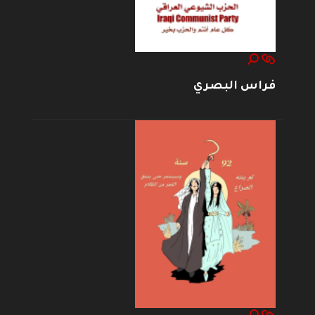
فراس البصري