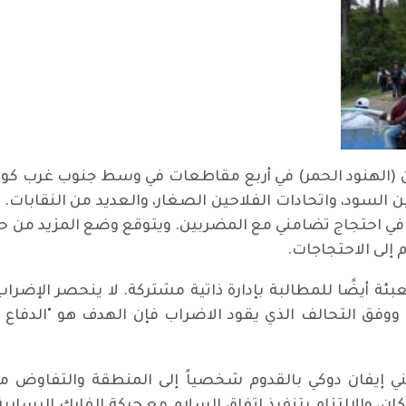
د الأصليين (الهنود الحمر) في أربع مقاطعات في وسط جنوب غرب ك
ن السود، واتحادات الفلاحين الصغار، والعديد من النقابات
الية الأكثر أهمية. وشارك قرابة 20 ألف في احتجاج تضامني مع المضربين. ويتوقع
إلى الاحتجاجات.
بئة أيضًا للمطالبة بإدارة ذاتية مشتركة. لا ينحصر الإض
فق التحالف الذي يقود الاضراب فإن الهدف هو "الدفاع عن
 إيفان دوكي بالقدوم شخصياً إلى المنطقة والتفاوض مع