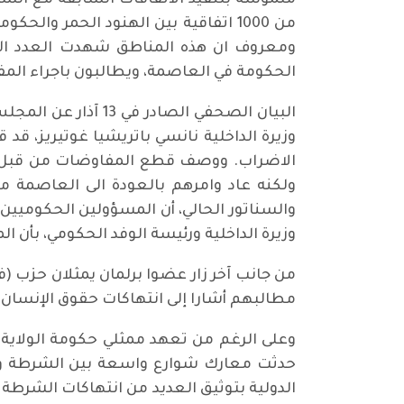
ملموسة بتنفيذ الاتفاقات السابقة مع السكان
من 1000 اتفاقية بين الهنود الحمر و
ومعروف ان هذه المناطق شهدت العدد الأك
الحكومة في العاصمة، ويطالبون باجراء ال
البيان الصحفي الص
وزيرة الداخلية نانسي باتريشيا غوتيريز،
الاضراب. ووصف قطع المفاوضات من قبل ال
ولكنه عاد وامرهم بالعودة الى العاصمة 
والسناتور الحالي، أن المسؤولين الحكوميي
وزيرة الداخلية ورئيسة الوفد الحكومي، بأن
من جانب آخر زار عضوا برلمان يمثلان حزب 
مطالبهم أشارا إلى انتهاكات حقوق الإنسان
وعلى الرغم من تعهد ممثلي حكومة الولاية 
حدثت معارك شوارع واسعة بين الشرطة وال
الدولية بتوثيق العديد من انتهاكات الشرطة 