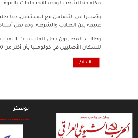
مكافحة الشغب لوقف الاحتجاجات بالقوة. وح
وتعبيرا عن التضامن مع المحتجين، دعا طلب
عنيفة بين الطلاب والشرطة. وتم نقل أستاذ
وطالب المضربون بحل المليشيات اليمينية و
للسكان الأصليين في كولومبيا بأن أكثر من 100 من الهنود الحمر قد قتلوا خلال العامين الماضيين.
المقال السابق: بريطانيا.. تظاهرة مليونية: نريد استفتاء 
السابق
بوستر
--------------