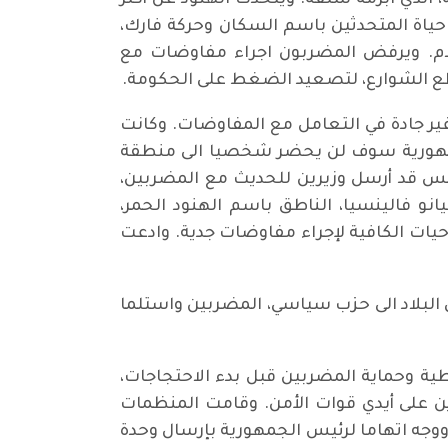
، الذي ابرمه سلفه. ويتحدث الهنود عن أكثر
ية حياة المتحدثين باسم السكان وحركة فارك،
لام. ويرفض المضربون اجراء مفاوضات مع
طع الشوارع، لتصعيد الضغط على الحكومة.
 الحكومة غير جادة في التعامل مع المفاوضات. وكانت
الجمهورية سوف لن يحضر شخصيا الى منطقة
س قد أرسل وزيرين للحديث مع المضربين،
 فالينسيا، الناطق باسم الهنود الحمر،
يات الكافية لإجراء مفاوضات جدية. وادعت
البلاد الى حزب سياسي، المضربين واستلما
ية وحماية المضربين قبل بدء الاحتجاجات،
 على أيدي قوات الأمن. وقامت المنظمات
 ووجه اتهاما لرئيس الجمهورية بإرسال وحدة