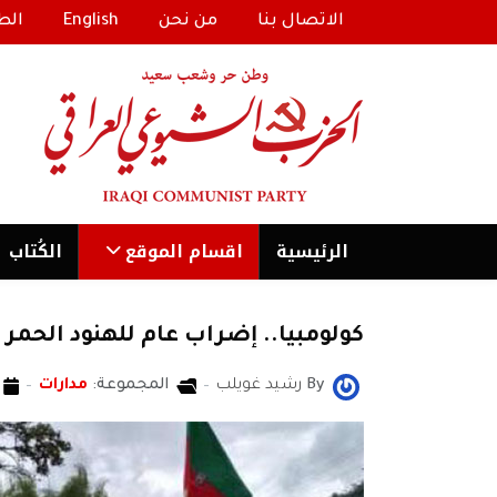
الاتصال بنا
من نحن
English
الط
الرئیسية
اقسام الموقع
الكُتاب
كولومبيا.. إضراب عام للهنود الحم
By
رشيد غويلب
المجموعة:
مدارات