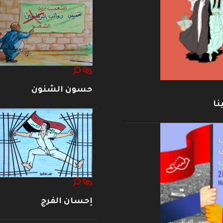
حسون الشنون
نا
إحسان الفرج