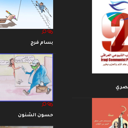
بسام فرج
بصري
حسون الشنون