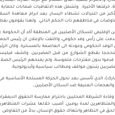
، والالتزام بتنفيذ اتفاق السلام مع حركة الفارك اليسارية
الحكومة، خرقتها الأخيرة. وتشمل هذه الاتفاقيات ضمانات لحما
بر من اغتيالات نشطاء اليسار، بعد ابرام معاهدة الس
مفاوضات في مناطقهم ذات الحكم الذاتي. ولهذا يقومون بق
ادر في 13 آذار عن المجلس الإقليمي للسكان الأصليين في المنطقة أكد أن
 قد قدمت على رأس وفد حكومي، واكتفت بالإعلان ان رئيس 
وفد الحكومي وعودته الى العاصمة بالمسخرة. وكان الرئي
متحججا بقطع الشوارع من قبل المضربين. وكشف فيليسيانو
ن قدموا بدون مقترحات ملموسة، ولم يمنحهم الرئيس الصلاح
 المضربين يتبنون مواقف ومطالب سياسية وأيديولوجية.
(فارك)، الذي تأسس بعد تحول الحركة المسلحة الأساسية في 
 والهجمات العنيفة ضد السكان الأصليين.,
وقادة الشرطة المحليين باحترام ممارسة الحقوق الديمقراط
متظاهرين لمدة يومين. أصيب خلالها عشرات المتظاهرين
لحق في التظاهر وانتهاك حقوق الإنسان، بدلاً من التفاوض.