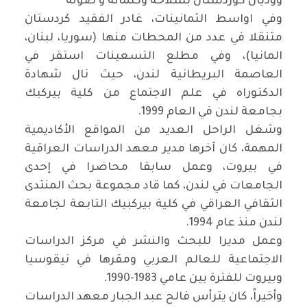
ووديان كوردستان بسلاحه وكلماته و صوته
وفي اواسط الثمانينات، غادر الفقيد كردستان
متنقلا في عدد من المحطات منها (سوريا، لبنان،
المانيا)، وفي مطلع التسعينات استقر في
العاصمة البريطانية لندن، حيث نال شهادة
الدكتوراه في علم الاجتماع من كلية بيركبك
بجامعة لندن في العام 1999.
وشغل الراحل العديد من المواقع الأكاديمية
المهمة، كان آخرها مدير معهد الدراسات العراقية
في بيروت، وعمل سابقا محاضرا في إحدى
الجامعات في لندن، كما قاد مجموعة بحث المنتدى
الثقافي العراقي في كلية بيركبيك التابعة لجامعة
لندن منذ عام 1994.
وعمل مديرا للبحث والنشر في مركز الدراسات
الاجتماعية للعالم العربي ومقرها في نيقوسيا
وبيروت للفترة بين عامي 1983-1990.
وأخيراً، كان يترأس فالح عبد الجبار معهد الدراسات