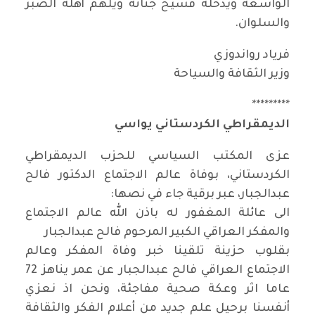
الواسعة ويدخله فسيح جناته ويلهم أهله الصبر
والسلوان.
فرياد رواندوزي
وزير الثقافة والسياحة
*********
الديمقراطي الكردستاني يواسي
عزى المكتب السياسي للحزب الديمقراطي
الكردستاني، بوفاة عالم الاجتماع الدكتور فالح
عبدالجبار، عبر برقية جاء في نصها:
الى عائلة المغفور له باذن الله عالم الاجتماع
والمفكر العراقي الكبير المرحوم فالح عبدالجبار
بقلوب حزينة تلقينا خبر وفاة المفكر وعالم
الاجتماع العراقي فالح عبدالجبار عن عمر يناهز 72
عاما اثر وعكة صحية مفاجئة، ونحن اذ نعزي
أنفسنا برحيل علم جديد من أعلام الفكر والثقافة