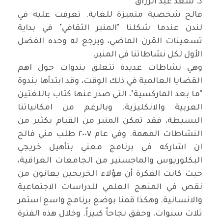
د. سعد عبد الرزاق
فالح شخصية متميزة للغاية. تعرفت عليه في
لندن عندما شكلنا "المنبر الثقافي" في بداية
تسعينات القرن الماضي، ويرجع له وحده الفضل
الأول لكل نشاطاتنا في المنبر،
وهي نشاطات عديدة تتعلق بندوات حول اهم
القضايا العالمية في ذلك الوقت، وقد ابتدأها بندوة
"ما بعد الماركسية"، التي صدر عنها كتاب باللغتين
العربية والانكليزية. وبالرغم من امكانياتنا
البسيطة، فقد تمكن المنبر من القيام بكثير من
النشاطات المهمة. وفي عام ٢٠٠٧ طلب مني فالح
ان اشاركه في برنامج معني بتأهيل خريجي
البكلوريوس والماجستير من الجامعات العراقية،
حيث كانت الفكرة أن هؤلاء الخريجين يعانون من
نقص في المنهج العلمي للدراسات الاجتماعية
والانسانية. وهكذا قمنا بوضع برنامج واسع استمر
ثلاث سنوات، وحقق نجاحاً كبيراً. وخلال هذه الفترة