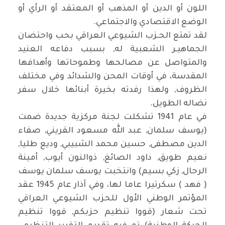
اللون أو الدين أو المذهب أو المعتقد أو الرأي أو
الوضع الاقتصادي والاجتماعي.
لقد تمتع الحـزب الشيوعي العراقي بحب واحتضان
الجماهيـر الشعبية له, بسبب دفاعه العنيد
والمتواصل عن مصالحها وطموحاتها وأهدافها
المقدسة، في أوقات المحن والشدائد وفي مختلف
الظروف, ولهذا رفدته بخيرة أبنائها خلال سفر
نضاله الطويل.
في عام 1941 تشكلت لجنة مركزية جديدة ضمت
(يوسف سلمان, عبد الله مسعود القريني, صفاء
الدين مصطفى, حسين محمد الشبيبي, وديع طليا,
نعيم طويق, داود الصائغ, ذوالنون أيوب, أمينة
الرحال, زكي بسيم) وانتخبت يوسف سلمان يوسف
( فهد ) سكرتيرا عاما لها، وفي آذار عام 1945 عقد
المؤتمر الوطني الأول للحزب الشيوعي العراقي
تحت شعار (قووا تنظيم حزبكم, قووا تنظيم