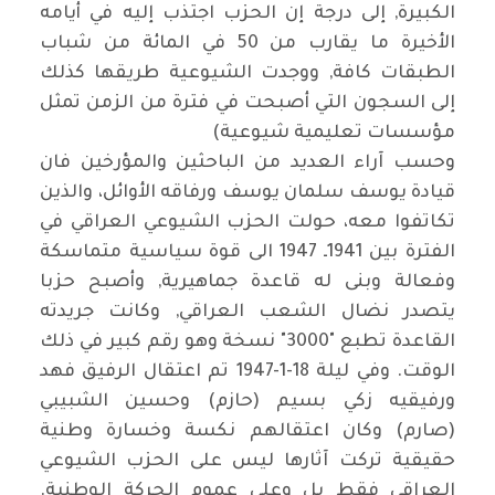
الكبيرة, إلى درجة إن الحزب اجتذب إليه في أيامه
الأخيرة ما يقارب من 50 في المائة من شباب
الطبقات كافة, ووجدت الشيوعية طريقها كذلك
إلى السجون التي أصبحت في فترة من الزمن تمثل
مؤسسات تعليمية شيوعية)
وحسب آراء العديد من الباحثين والمؤرخين فان
قيادة يوسف سلمان يوسف ورفاقه الأوائل، والذين
تكاتفوا معه، حولت الحزب الشيوعي العراقي في
الفترة بين 1941ـ 1947 الى قوة سياسية متماسكة
وفعالة وبنى له قاعدة جماهيرية, وأصبح حزبا
يتصدر نضال الشعب العراقي, وكانت جريدته
القاعدة تطبع "3000" نسخة وهو رقم كبير في ذلك
الوقت. وفي ليلة 18-1-1947 تم اعتقال الرفيق فهد
ورفيقيه زكي بسيم (حازم) وحسين الشبيبي
(صارم) وكان اعتقالهم نكسة وخسارة وطنية
حقيقية تركت آثارها ليس على الحزب الشيوعي
العراقي فقط بل وعلى عموم الحركة الوطنية.