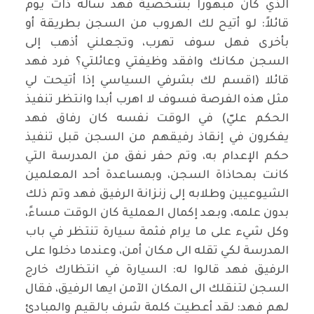
الذي كان مبهوراً بشخصية فهد سأله ذات يوم
قائلاً: لو أتيح لك الهروب من السجن بطريقة أو
بأخرى فهل سوف تهرب، وتجعلني أذهب إلى
السجن مكانك وافقد وظيفتي وعائلتي؟ فرد فهد
قائلا (اقسم لك بشرفي السياسي إذا أتيحت لي
مثل هذه الفرصة فسوف لا اهرب أبدا وانتظر تنفيذ
الحكم عليّ) في الوقت نفسه كان رفاق فهد
يفكرون في إنقاذ رفيقهم من السجن قبل تنفيذ
حكم الإعدام به، وتم حفر نفق من المدرسة التي
كانت بمحاذاة السجن، وبمساعدة أحد المعلمين
الشيوعيين وطلابه إلى زنزانة الرفيق فهد وتم ذلك
بدون علمه، وبعد إكمال العملية كان الوقت مساءً،
وكل شيء على ما يرام فثمة سيارة تنتظر في باب
المدرسة لكي تقله الى مكان أمن، وعندما دخلوا على
الرفيق فهد قالوا له: السيارة في انتظارك خارج
السجن لتنقلك الى المكان الآمن ايها الرفيق، فقال
لهم فهد: لقد أعطيت كلمة شرف بالقيم والمبادئ