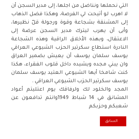
التي نحملها ونناضل من اجلها، إلى مدير السجن أن
لا اهرب لو أتيحت لي الفرصة، وهكذا فضل الذهاب
إلى المشنقة بشجاعة وقوة ورجولة قلّ نظيرها،
وأبى أن يهرب ليترك مدير السجن عرضة إلى
الاعتقال، وبهذه الأخلاق الراقية وهذه الشجاعة
النادرة استطاع سكرتير الحزب الشيوعي العراقي
يوسف سلمان يوسف أن يعيش بضمير العراق
وان يبني مجده ويشيده داخل قلوب الفقراء، هكذا
كنت شامخا أيها الشيوعي العتيد يوسف سلمان
يوسف سكرتير الحزب الشيوعي العراقي .
المجد والخلود لك ولرفاقك يوم اعتليتم أعواد
المشانق في 14 شباط 1949وانتم تدافعون عن
شعبكم وحزبكم
المقال السابق: الشهيد كفاح كيشان.. إستشهاد مؤلم وقبر مجهول في أ
السابق