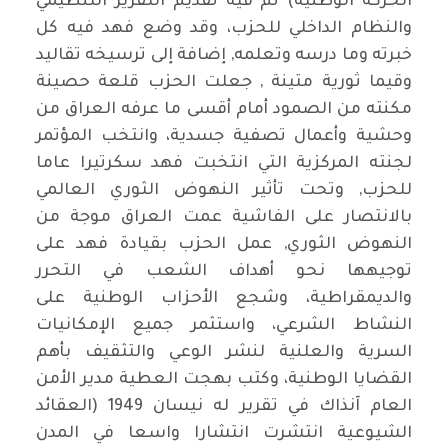
الحركة الوطنية) تم فيه تقديم التقرير التنظيمي
والنظام الداخلي للحزب، وقد وضع فهد فيه كل
خبرته وما درسه وتعلمه, إضافة إلى ترسيخه تقاليد
وقيما ثورية متينة , جعلت الحزب قلعة حصينة
مكنته من الصمود أمام أقسى ما عرفه العراق من
وحشية وأعمال تصفية جسدية، وانتخب المؤتمر
لجنته المركزية التي انتخبت فهد سكرتيرا عاما
للحزب, وتحت تأثير النهوض الثوري العالمي
بالانتصار على الفاشية عمت العراق موجة من
النهوض الثوري, عمل الحزب بقيادة فهد على
توجيهها نحو أهداف الشعب في التحرر
والديمقراطية، وشجع الأحزاب الوطنية على
النشاط الشرعي، واستثمر جميع الإمكانيات
السرية والعلنية لنشر الوعي والتثقيف بأهم
القضايا الوطنية، وكتب بهجت العطية مدير الأمن
العام آنذاك في تقرير له نيسان 1949 (العقائد
الشيوعية انتشرت انتشارا واسعا في المدن