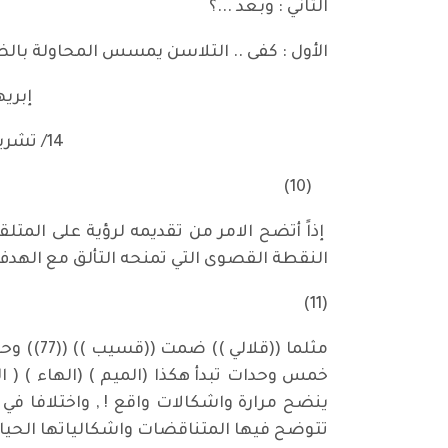
الثاني : وبعد ...؟
الأول : كفى .. التلاسن يمسس المحاولة بالض
إبريهة / الب
14/ تشرين الأول – 2012 / شباط 2018))
(10)
إذاً أتضح الامر من تقديمه لرؤية على المت
النقطة القصوى التي تمنحه التألق مع الهدف
(11)
خمس وحدات تبدأ هكذا (الميم ) (الهاء ) ( ا
ينضح مرارة واشكالات واقع ! , واختلافا في
تتوضح فيها المتناقضات واشكالياتها الحياتي