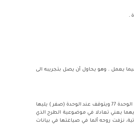
 .
يما يعمل . وهو يحاول أن يصل بتجريبه الى
مثلما ((قلالي )) ضمت ((قسيب )) ((77)) وحدة شعرية كذلك، لكن الترقيم هنا يتحرك تنازليا فهو يبدأ من الوحدة 77 ويتوقف عند الوحدة (صفر ) يليها
اويهما يعني تعادلا في موضوعية الطرح الذي
ية، نزفت روحه ألما في صياغتها في بيانات