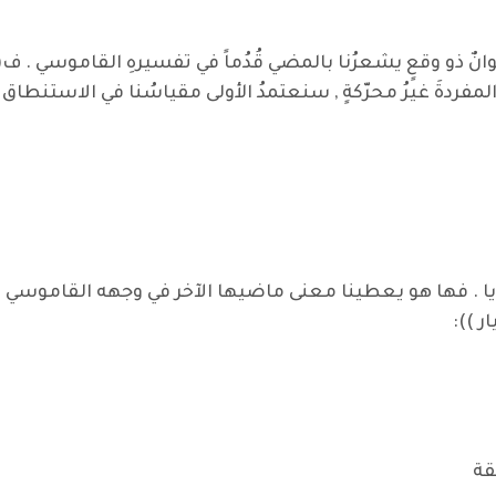
نٌ ذو وقعٍ يشعرُنا بالمضي قُدُماً في تفسيرهِ القاموسي . ف(
َ المفردةَ غيرُ محرّكةٍ , سنعتمدُ الأولى مقياسُنا في الاستنطاق 
يا . فها هو يعطينا معنى ماضيها الآخر في وجهه القاموسي .
ر )):
ة