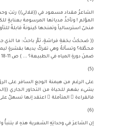
(4)
الشاعرُ مقداد مسعود في ((قلالي)) رتبَ وحدا
المؤلم ! وتأخذُ مدياتها المرسومة بعنايةٍ لل
منحىً استرسالياً وتمنحها كينونةً قابلةً للتأ
(( ضحكتْ بخفةِ فراشةٍ، ثمَّ باحتْ: ما الذي جع
محطّة؟ وتسألهُ وهي تفركُ يديها بقشرةٍ ليمونة
ضمنَ دورةِ المياه في الطبيعة؟ ... ) ص 11-18 وحدة .
(5)
يشيء بفهم للحياة من التحاور الجاري ((الح
فالقراءة ُ المتأملة ُ اعتقد إنها تسهلُ على
(6)
إن الشاعرَ في وحداتِهِ الشعرية هذهِ لا يتنبأُ