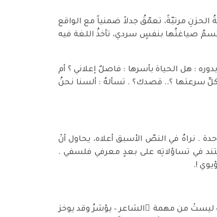
نِ مرتبّةً، تعمّقُ جدلاً ضمنياً مع الواقع
تتسمُ صياغتُها بنفسٍ سردي، تأخذُ اللغة فيه
بدوره : هل الحياة بأسرها : فاصلٌ إعلاني ؟ أم
كلِّ سرعتها ؟.. قصدك؟ . تسألهُ : ألسنا نحنُ
رغم من هيمنة الوجع السافر على الرؤية الشعرية يتساءل : (( من يحررنا من الألم ؟)) ص13-20 وحدة . نراهُ في النصّ الأسبق أعلاه، يحاول أنْ
تند في تساؤلاتِه على بعدٍ معرفي فلسفي .
يوي !.
 هذهِ ليستْ من مهمة ِالشاعر – يؤشرُ وقد يوخز