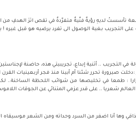
عة تأسستْ لديهِ رؤيةٌ فنّيةٌ متفرّدةٌ في تقص اثرَ الهدفِ من
 دأبَ على التجريب بغية الوصول الى تفرد يرضيه هو قبل غيره
اولة في التجريب .. أثنية إبداع، تجريبيتي هذه، حاضنة لإجنا
دخلت صيرورة تحرر شئنا أم أبينا منذ فجر أربعينيات القرن
را : طمعا في تخليصها من شوائب اللحظة الساخنة.. لكنه
العالم شعريا .. على قدر عزمي المتنائي عن الجوقات اللاموس
اقي وها أنا اضفر من السرد وحداته ومن الشعر موسيقاه الج