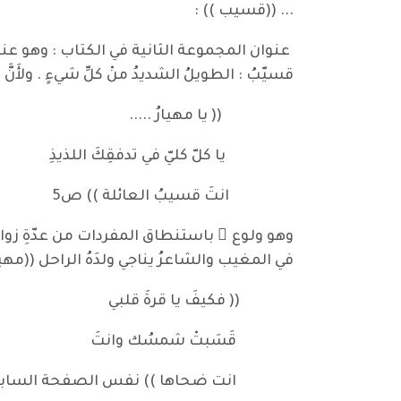
... ((قسيب )) :
عنوان المجموعة الثانية في الكتاب : وهو عنوا
قسيّبُ : الطويلُ الشديدُ منْ كلِّ شيءٍ . ولأَنّ
(( يا مهيارُ .....
يا كلّ كليّ في تدفقِكَ اللذيذِ
انتَ قسيبُ العائلة )) ص5
وهو ولوع ٌ باستنطاق المفردات من عدّةِ زوا
في المغيب والشاعرُ يناجي ولدَهُ الراحل ((مهيا
(( فكيفَ يا قرةَ قلبي
قَسَبتْ شمسُك وانتَ
انت ضحاها )) نفس الصفحة السابق