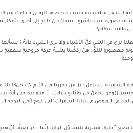
تهِ الشعرية المرقمة حسب مخاضها الزمني فجاءت متواليةُ الحز
كشف بصورة غير مباشرةٍ . ينتقلُ من دائرةٍ إلى أخرى، بأفكار 
ويل والاستنطاق!:
لنا نرى في الشيِ كلَّ الأشياء ولا نرى الشيءَ ذاتَهُ ؟ يسألها 
ٍ معصورةٍ للتوِّ : هلْ ركضُنا يشبهُ حركةَ مروحيةٍ سقفيةٍ ب
على ال
بيبين))وهو يحملُ في طيّاتهِ دلالات ٍ متعددة حتى أنهُ يس
 المتلقي الغوص في ثنايا الشفرات التي تلوح ُفي التوجه الرؤ
 ولا يضع ُحلولا قسرية للتساؤلِ الواردِ، إنّما – هو يعرفُ أنّ