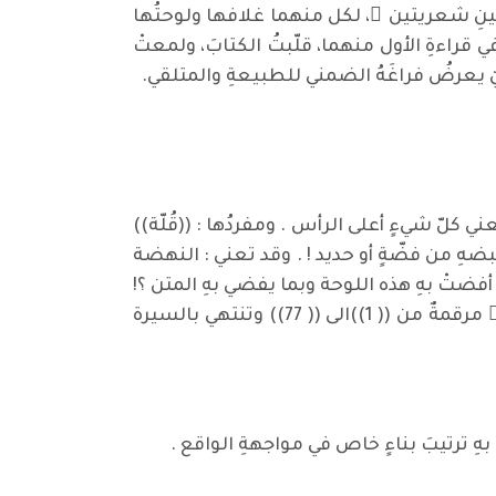
ينِ شعريتين ِ، لكل منهما غلافها ولوحتُها
في قراءةِ الأول منهما، قلّبتُ الكتابَ، ولمعتْ
يٌ يعرضُ فراغَهُ الضمني للطبيعةِ والمتلقي.
يءٍ أعلى الرأس . ومفردُها : ((قُلّة))
قبضهِ من فضّةٍ أو حديد ! . وقد تعني : النهضة
أفضتْ بهِ هذه اللوحة وبما يفضي بهِ المتن ؟!
الجواب سنجدُهُ في قراءتنا لنصوصه.. ينبهنا في بادئ الأمر . إن ما طرقهُ هي وحداتٌ شعرية ٌ مستقلة ٌ مرقمةٌ من (( 1))الى (( 77)) وتنتهي بالسيرة
بهِ ترتيبَ بناءٍ خاص في مواجهةِ الواقع .