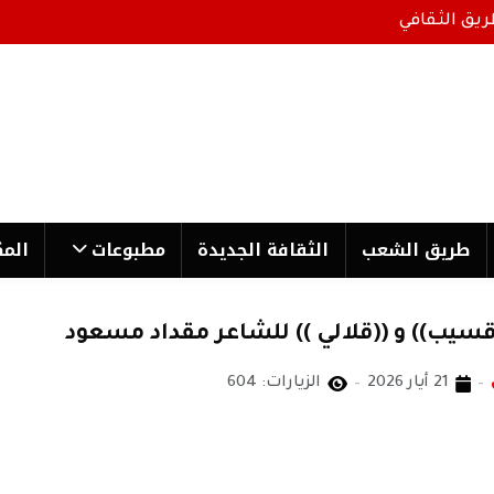
ريق الثقافي
طریق الشعب
الثقافة الجدیدة
مطبوعات
المك
قسيب)) و ((قلالي )) للشاعر مقداد مسعود
21 أيار 2026
الزيارات: 604