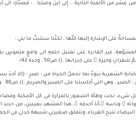
ساحةُ على الإشارة إليها كلّها . لكنّنا سنثبتُ ما يلي :
ِ المشوّهةِ، غير القادرة على تمثيل حلمهِ الى واقعٍ ملموسٍ بفع
اتٍ وجيزة ً على جدرانها .)) ص50 . وحدة 42/
 الشعرية ينوءُ بما تحملُ الحياة من : صبرٍ : ((لا أحدَ يسعفنا .
 . وهي التي أجلستنا على الصبير والصريم .)) ص88 . وحدة 72
ل شيء، تحت وطأة الشعور بالمرارة في كل الأمكنة وفضاءات
ته ِ وناسه ِ،أنا أحدقه ُ..هذا المشهد بعينين، من حديد 
يضاء تنبح الغرباء، وتتملق صغيرتي شبيهة جدتي في الجمال/ص94/ وح