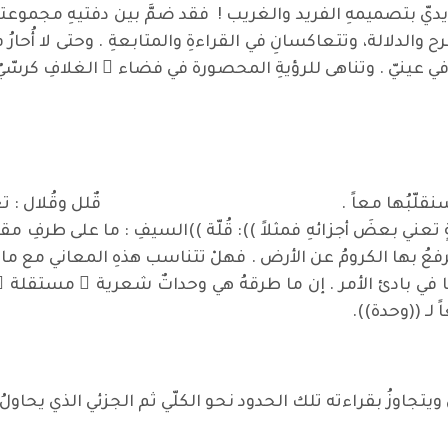
ديّ بتصميمهِ الفريد والغريب ! فقد ضمَّ بين دفتيهِ مجموعت
والدلالة، وتتعاكسانِ في القراءةِ والمتابعةِ . وحتى لا أُحارُ 
ٍ في عينيّ . وتناهى للرؤيةِ المحصورة في فضاء ِ الغلافِ كرسّ
انية التي سنقلّبُها معاً . قٌلل وقُلال : تعني كلّ ش
ٍ تعني بعضَ أجزائهِ فمثلاً )): قُلّة ))السيفِ : ما على طرفِ م
 ترفعُ بها الكرومُ عن الأرض . فهلْ تتناسب هذهِ المعاني مع ما 
َ ويتجاوزُ بقراءته تلك الحدود نحو الكلّي ثم الجزئي الذي يحاولُ 