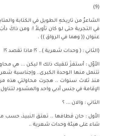
(9)
الشاعرُ من تاريخهِ الطويل في الكتابة والمتاب
في التجربة حتى لو كان تأويلاً !: ومن ذاكَ
عنوان (( وهما في الرواق )) .
(الثاني : ( وحدات شعرية ).. ؟! ماذا تقصد ؟!
الأوّل : أستفزَ تلقيك ذلك !! ليكن ... هي مح
تتنمل منها الوحدة الكبرى.. وإجناسية شعر :
منذ ثلاث سنوات .. هجرت محاولتي هذه مرا
الإقامة في جنس أدبي واحد والمشدود لتناول 
الثاني : والان ... ؟
الأول : حان قطافها .. تعتق النبيذ، حسب مذ
شاء على هيئة وحدات شعرية ..