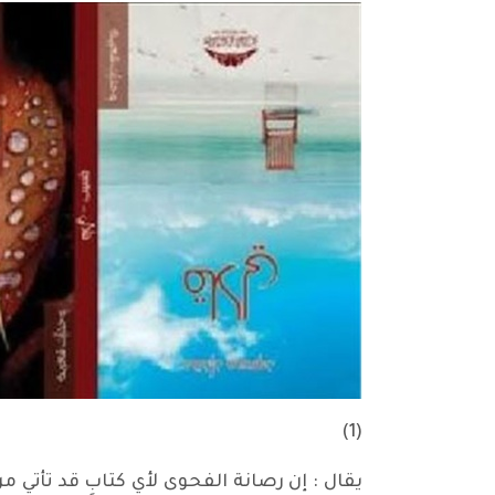
(1)
يقال : إن رصانة الفحوى لأيِ كتابٍ قد تأتي م