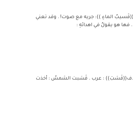
(قَسيبُ الماءِ )): جريه مع صوت! . وقد تعني
. فها هو يقولُ في اهدائهِ :
ف((قَسَبَ)) : عرب . قَسَبت الشمسُ : أخذت