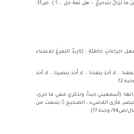
لتقصي الحلولَ الغائبة : ((الآنَ في العام الثامن عشر من الألفية الثانية .. إلى اينَ وصلنا . – قصدُكِ الى أينَ ما نزالُ نتدحرجُ .- هل ثمةَ حل ...؟ ) ص17.
ل اجراءاتٍ خاطئة : ((اريدُ التفرغَ للاعتناء
. لا أحدَ ينقذنا .. لا أَحدَ ينصرنا .. لا أحدَ
ها: (أسمعيني جيداً، وتذكري معي ما جرى:
البصر، فأرى اللاشيء ، الضجيج ُ ينبعث من
دة 77)