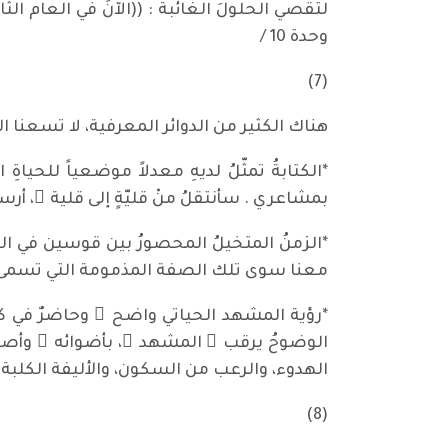
وحدة 10 /
(7)
هناك الكثير من الدوائر المعرفية، لا تسعنا الم
*الكتابةُ تمثّلُ لديهِ معدلاً موضعياً للحياة
بمشاعري . سأنتقلُ منْ قليّةٍ إلى قلية ٍ، أرسمُ شفر
*الزمنُ المتخيلُ المحصورُ بين قوسين في الكتابةِ
معنا سوى تلك الصفة المذمومة التي تسمى : الصبر
*رؤية المشهد الحياتي واضح ٌ وحاضرٌ في ك
الوضوحُ يرقب ُ المشهد َ، بأضوائه ِ وأصوا
الهدوء، والرعب من السكون، والأليفة الكلبة الب
(8)