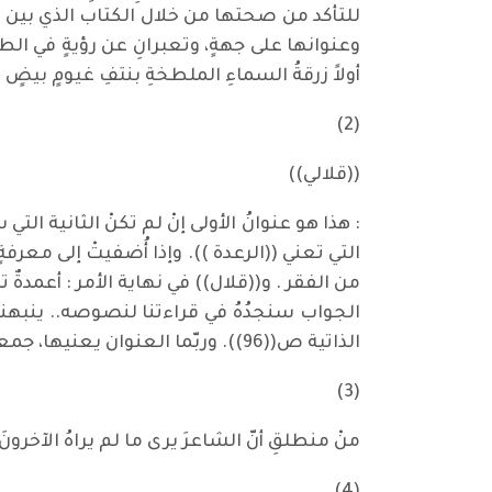
للتأكد من صحتها من خلال الكتاب الذي بين ي
وعنوانها على جهةٍ، وتعبرانِ عن رؤيةٍ في الطرح 
أولاً زرقةُ السماءِ الملطخةِ بنتفِ غيومٍ بيض
(2)
((قلالي))
: هذا هو عنوانُ الأولى إنْ لم تكنْ الث
التي تعني ((الرعدة )). وإذا أُضفيتْ إلى معرفة
من الفقر . و((قلال)) في نهاية الأمر : أعمدةٌ
الذاتية ص((96)). وربّما العنوان يعنيها، جمعاً لـ ((وحدة)).
(3)
منْ منطلقِ أنّ الشاعرَ يرى ما لم يراهُ الآخرون