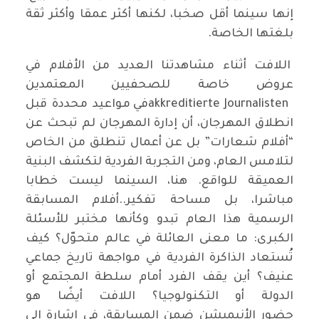
إنها سينما أقل صخبا، لكنها أكثر عمقا وأكثر ثقة
بلغتها الخاصة.
اللافت أثناء مشاهدتنا العديد من الأفلام في
عروض خاصة للصحفيين المعتمدين
akkreditierte Journalistenفي مواعيد محددة قبل
انطلاق المهرجان، أن إدارة المهرجان لم تبحث عن
“أفلام شعارات” بل عن أعمال تنطلق من الخاص
لتلامس العام، ومن التجربة الفردية لتكشف البنية
العميقة للواقع. هنا، السينما ليست خطابا
مباشرا، بل مساحة تفكير..أفلام المسابقة
الرسمية هذا العام تبدو وكأنها مختبر للأسئلة
الكبرى: ما معنى العائلة في عالم متحوّل؟ كيف
تُستعاد الذاكرة الفردية في مواجهة تاريخ جماعي
عنيف؟ أين يقف الفرد أمام سلطة المجتمع أو
الدولة أو التكنولوجيا؟ اللافت أيضًا هو
حضور الأنيميشن ضمن المسابقة، في إشارة إلى