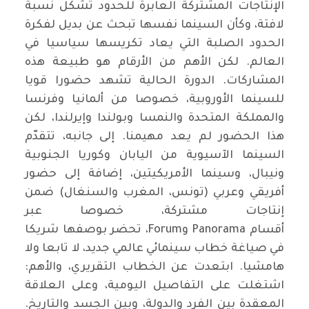
الإنتاجات المشتركة العابرة للحدود تشكل نسبة
لافتة، وكأن السينما نفسها تبحث عن بديل لفكرة
الحدود الصلبة التي يعاد تكريسها سياسيا في
العالم. لكن الأهم من الأرقام هو طبيعة هذه
المشاركات. الدورة الحالية تشهد حضورا قويا
للسينما الأوروبية، خصوصا من ألمانيا وفرنسا
والمملكة المتحدة والنمسا وبولندا وإيرلندا، لكن
هذا الحضور لم يعد مهيمنا. إلى جانبه، تتقدّم
السينما الآسيوية من اليابان وكوريا الجنوبية
ونيبال، وسينما الأمريكيتين، إضافة إلى حضور
أفريقي وعربي (تونس، المغرب والسنغال) ضمن
إنتاجات مشتركة، خصوصا عبر
أقسام Panorama وForum، تحضر بوصفها شريكا
في صياغة خطاب سينمائي عالمي جديد، لا تابعا ولا
هامشيا. ابتعدت عن الخطاب التقريري، والأهم:
اشتغلت على التفاصيل اليومية، وعلى العلاقة
المعقدة بين الفرد والدولة، وبين الجسد والتاريخ.