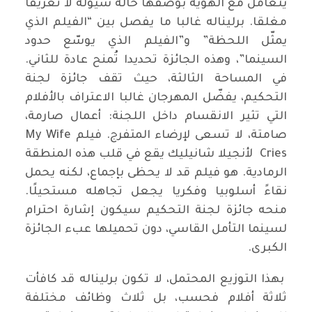
يتعامل مع الهوية بوصفها حالة سيولة لا تعريفا
مغلقا. برليناله غالبا ما يفصل بين “الفيلم الذي
يمثّل اللحظة” و”الفيلم الذي يوسّع حدود
السينما”، وهذه الجائزة تحديدا تُمنح عادة للثاني.
في المساحة الثالثة، حيث تقف جائزة لجنة
التحكيم، يفضّل المهرجان غالبا الاعتراف بالأفلام
التي تثير الانقسام داخل اللجنة: أعمال صارمة،
صامتة، لا تسعى لإرضاء المتفرج. فيلم My Wife
Cries لأنجيلا شانيليك يقع في قلب هذه المنطقة
الرمادية. هو فيلم قد لا يحظى بإجماع، لكنه يحمل
نقاءً أسلوبيا وفكريا يجعل تجاهله مستحيلًا.
منحه جائزة لجنة التحكيم سيكون إشارة احترام
لسينما التأمل القاسي، دون تحميلها عبء الجائزة
الكبرى.
بهذا التوزيع المحتمل، لا تكون برليناله قد كافأت
ثلاثة أفلام فحسب، بل ثلاث وظائف مختلفة