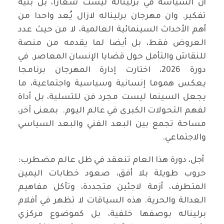
أن السياسة في برليناله ليست شعارا، بل بنية
تفكير. وان مهرجان برليناله لازال يُعد واحدا من
أهم الأحداث السينمائية العالمية، لا من حيث عدد
العروض فقط، بل أيضا لما يقدمه من منصة
للنقاش والتأمل حول قضايا الإنسان المعاصر. في
دورة 2026، اختارت إدارة المهرجان برنامجا
يعكس هموما إنسانية وسياسية واجتماعية، ما
يجعل السينما ليست مجرد فن للتسلية، بل أداة
لفهم التحولات الكبرى في عالم اليوم. بمعنى آخر،
مساحة تجمع بين البعد الفني والبعد السياسي
والاجتماعي.
أجل، دورة هذا العام تنعقد في ظل عالم مضطرب:
حروب طويلة بلا أفق، صعود خطابات اليمين
المتطرف، أزمة لاجئين متجددة، وتآكل مفاهيم
العدالة والحرية. هذه السياقات لا تظهر في أفلام
برليناله بوصفها خلفية، بل كموضوع مركزي