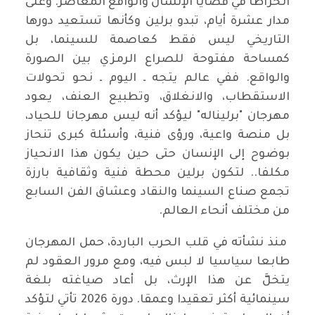
انخراطا في قضايا الإنسان والواقع المعاصر. وعلى
مدار عشرة أيام، تبدو برلين وكأنها تستعيد دورها
التاريخي ليس فقط كعاصمة للسينما، بل
كمساحة مفتوحة للصراع الرمزي بين الصورة
والواقع. ففي عالم يتجه ـ اليوم ـ نحو تحولات
الاستقطاب، والانغلاق، وتطبيع العنف، يعود
مهرجان "برليناله" ليؤكد أنه ليس مهرجانا للحياد،
بل منصة واعية، ورؤى فنية، وأسئلة كبرى تنحاز
بوضوح إلى الإنسان حتى حين يكون هذا الانحياز
مكلفا.. لتكون برلين محطة فنية وثقافية بارزة
تجمع صناع السينما والنقاد وعشاق الفن السابع
من مختلف أنحاء العالم.
منذ نشأته في قلب الحرب الباردة، حمل المهرجان
طابعا سياسيا لا لبس فيه، ومع مرور العقود لم
يتخلَّ عن هذا الإرث، بل أعاد صياغته بلغة
سينمائية أكثر تعقيدا وعمقا. دورة 2026 تأتي لتؤكد