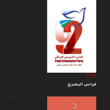
فراس البصري