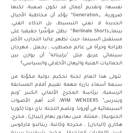
نفسها، وتقديم أعمال قد تكون صعبة، لكنها
ضرورية. „Generation“ يؤكد أن مخاطبة الأجيال
الجديدة لا تعني التبسيط، بل الذكاء الفني.
بينما„Berlinale Shorts“ يظل مؤشّرا حقيقيا على
مستقبل السينما، حيث تظهر غالبا التجارب الأكثر
طزاجة وجرأة في عالم مضطرب ـ يجعل ـ مهرجان
سينمائي عريق مثل "برليناله" أن يوازن بين
الجماليات الفنية والرهان الأخلاقي والسياسي؟
تتولى هذا العام لجنة تحكيم دولية مكوّنة من
سبعة أسماء بارزة مهمة تقييم أفلام المسابقة
الرسمية، برئاسة المخرج الألماني الكبير "ويم
ويندرس" WIM WENDERS، أحد أهم الأصوات
السينمائية في أوروبا. وتضم اللجنة: باي دونا (كوريا
الجنوبية) ـ ممثلة، مين بهادور بهام (نيبال) ـ مخرج،
هكاري (اليابان) ـ مخرجة وكاتبة، رينالدو ماركوس
غرين (الولايات المتحدة) ـ مخرج، شيفندرا سينغ