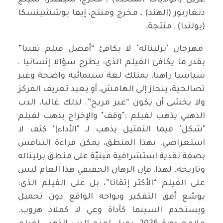
دنغاربور (الهند) ـ مخرج ومنتج، إيفا بوششينسكا
(بولندا) ـ منتجة.
مهرجان "برليناله" لا يكافئ “أفضل فيلم تقنيا”
بقدر ما يكافئ الفيلم الذي: يطرح سؤالا إنسانيا ـ
سياسيا راهنا، يمتلك لغة سينمائية واضحة وغير
تصالحية، ينحاز إلى الهامش، أو يعيد تعريف المركز
ولا يخشى أن يكون “غير مريح”. لذلك غالبا، الدب
الذهبي يذهب لفيلم :"وقف" والإخراج يذهب لفيلم
"شكل" فيما التمثيل يذهب لـ "الأداء|" كثف لا
استعراضي. بهذا المنطق، يمكن قراءة التنافس
بصفة نقدية استشرافية مبنيّة على منطق برليناله
وتاريخه. لهذا، فإن الرهان الحقيقي هذا العام ليس
على الفيلم “الأكثر إتقانا”، بل على الفيلم الذي:
يوسّع أفق التفكير ويواجه الواقع دون تجميل
ويستخدم السينما كأداة وعي لا كملاذ هروب.