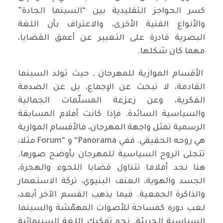
كسر الحواجز التقليدية بين “السينما الجادة”
والأنواع الفنية الأخرى، والاعتراف بأن اللغة
البصرية قادرة على التعبير عن أعمق القضايا،
مهما كان شكلها.
الأقسام الموازية للمهرجان ـ حيث تولد السينما
القادمة، لا تبحث عن الإجماع، بل عن الصدمة
الفكرية، وعن زعزعة المسلّمات الجمالية
والسياسية السائدة. فإذا كانت أفلام المسابقة
الرسمية تمثل واجهة المهرجان، فالأقسام الموازية
هي روحه الحقيقي. ففي Panorama“ و “Forum مثلا،
تتجلى الروح السياسية للمهرجان بأوضح صورها.
هنا نجد أفلاما تتناول قضايا اللجوء والهجرة،
الجسد والهوية، العنف البنيوي، تركة الاستعمار
والذاكرة الجمعية. فيما يذهب القسم الآخر أبعد،
لعب دوره كمساحة للأصوات المهمّشة والسينما
السياسية الجريئة. نحو تفكيك اللغة السينمائية