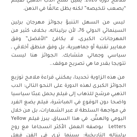
ملامح دورة 2026. يميل لمنح الدب الذهبي لفيلم
“يصعب تلخيصه” لكنه يظل عالقًا في الذهن.
ليس من السهل التنبؤ بجوائز مهرجان برلين
السينمائي الدولي 76، لأن برليناله، بخلاف كثير من
المهرجانات الكبرى، لا يكافئ “الأفضل” وفق
معايير تقنية أو جماهيرية، بل وفق منطق أخلاقي ـ
سياسي وجمالي متشابك. الجوائز هنا ليست
تتويجا بقدر ما هي تصريح موقف..
من هذه الزاوية تحديدا، يمكنني قراءة ملامح توزيع
الجوائز الكبرى لهذه الدورة على النحو التالي: الدب
الذهبي مرشح للذهاب إلى فيلم يحمل عبئا سياسيا
واضحا دون الوقوع في المباشرة، فيلم يضع الفرد
في مواجهة السلطة لا عبر الشعارات، بل من خلال
اليومي والهشّ. في هذا السياق، يبرز فيلم Yellow
Letters بوصفه العمل الأكثر انسجاما مع روح
برليناله التاريخية: سينما ترى في الفن فعل