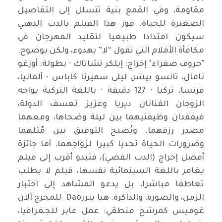
مقاومة، وفي القمع بنية تتسلل إلى التفاصيل
الصغيرة للحياة. فوز هذا الفيلم بالدب الذهبي
سيكون امتدادا طبيعيا لتقليد المهرجان في
مكافأة الأفلام التي تقول “لا” بهدوء، ولكن بوضوح.
"حروف صفراء" إخراج: إيلكر تشاتاك ∙ بطولة: أوزغو
نامال، تانسو بيشر، ليلى سميرنا كاباس ∙ ألمانيا،
فرنسا، تركيا ∙ 127 دقيقة ∙ باللغة التركية يواجه
الزوجان الفنانان ديريا وعزيز تعسف الدولة،
فيفقدان وظيفتيهما بين ليلة وضحاها، ومعهما
مصدر رزقهما. ويُصبح التوفيق بين مُثلهما
وضرورات الحياة تحديا كبيرا لزواجهما. أما جائزة
أفضل إخراج (الدب الفضي)، فتبدو أقرب إلى فيلم
يغامر باللغة السينمائية نفسها، فيلم لا يطلب
تعاطفا مباشرا، بل يدعو المشاهد إلى اختبار
الزمن، والصورة، والذاكرة. هنا يبرزDao للمخرج آلان
غوميس كمرشح منطقي: عمل عابر للجغرافيا،