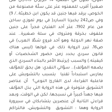
الأولى، نكون في البصرة 14 حزيران 1915(أن فتى
صغيراً أقرب للمعتوه عثر على سلّة مصنوعة من
الخوص، يرقد فيها جنين قد يكون ابن خطيئة../ 9)
وفي ص242 يخبرنا السارد( في يوم تموزي ساخن
من عام 1902، عثر أحد الفتيان فجراً على جنين
ملفوف بخرقة ومتروك في سلة صغيرة.. عند
ضفة نهر الدوغة وهو أحد فروع شطّ العرب) في
ص16، تبرر الرواية ذلك في قولها (ليس هناك
قانون سردي يحدد زمن حضور الشخصيات أو
كيفيته.) والسبب (يرتبط الأمر بالبناء السردي الذي
يضعه المؤلف).. سؤالي النقدي: هل يحق للمؤلف
يمارس استبداداً تقنيا يتسبب بالتشويش على
فاعلية القراءة، لدى القارئ النوعي؟ أن عناصر
التشويق متوفرة في هذه الرواية التي بذل المؤلف
فيها جهداً كبيراً في نسيجها، لكن في الوقت، وبعد
قراءتي الثانية أن عنصرين يتشابكان في سيرورة
الرواية وهما : التشويق والتشويش، فالتراكم