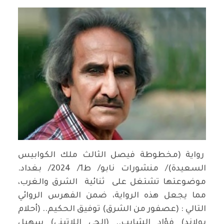
رواية (مخطوطة فيصل الثالث ملك الكوابيس
السعيدة)/ منشورات نابو/ ط1/ 2024/ بغداد.
موضوعتها تشتغل على ثنائية الشرق والغرب،
مما يجعل هذه الرواية، ضمن الفهرس الروائي
التالي : (عصفور من الشرق) توفيق الحكيم.. (أحلام
يولاند) فؤاد الشايب.. (الحي اللاتيني) سهيل