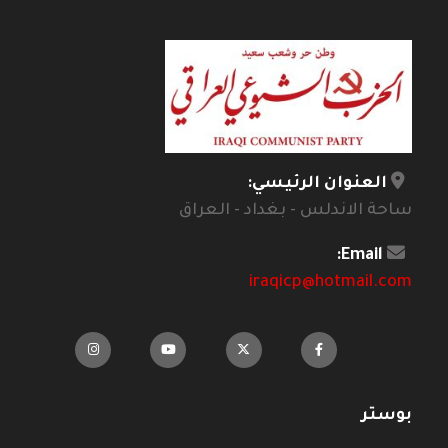
العنوان الرئيسي:
ساحة الاندلس - بغداد - العراق
Email:
iraqicp@hotmail.com
بوستر