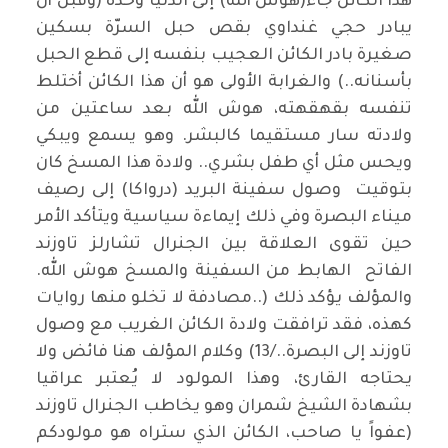
هذا الكائن جاء(هوش الله) إلى الدنيا وحده (وقبل أن
يبادر حجي غنداوي بقص حبل السرّة بسكين
صغيرة بادر الكائن العجيب بنفسه إلى قطع الحبل
بأسنانه..) والغرابة الأولى هو أن هذا الكائن أختلط
تنفسه بقهقهته، هوش الله بعد ساعتين من
ولادته سار مستقيما كالبشر. وهو يسمع ويبكي
ويحس مثل أي طفل بشري.. ولادة هذا المسخ كان
بتوقيت وصول سفينة البريد (درواكا) إلى رصيف
ميناء البصرة وفي ذلك إيماءة سياسية ويتأكد الأمر
حين تقوى العلاقة بين الجنرال تشارلز تاوزند
الفاتح الهابط من السفينة والمسخ هوش الله.
والمؤلف يؤكد ذلك (..مصادفة لا تخلو منها روايات
كهذه، فقد ترافقت ولادة الكائن الغريب مع وصول
تاوزند إلى البصرة../13) وكلام المؤلف هنا فائض ولا
يحتاجه القارئ، وهذا المولود لا يُعتبر عراقيا
بشهادة الشيخ شمران وهو يخاطب الجنرال تاوزند
(عفواً يا صاحب، الكائن الذي ستراه هو مولودكم