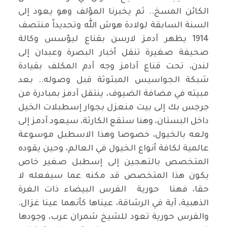
الكائن المسخ.. ثم يخبرنا المؤلف وهو يعود إلى
السنة السابقة لولادة هوش الله وتحديداً منتصف
1914 يظهر آدمز لارسن بقناع ليؤسس وكالة
صحيفة صغيرة تنقل أخبار البصرة وعبدان إلى
لندن، تحت قناع آدامز وجه آدم المكلف بقيادة
شبكة الجواسيس المبثوثة قبل وصوله.. بعد
مبيته في مضافة الضيوف، ينتقل آدمز بمبادرة من
جرجس بك إلى بيت منعزل بجوار إسطبلات الخيل
داخل البستان، وهنا ستقع الكارثة، سيعود آدمز إلى
ولعه بالخيول، خصوصا وهذا الاسطبل موسوعة
عالمية لكافة أنواع الخيول في العالم، وحين يقوده
المتخصص بالتهجين إلى إسطبل صغير خاص
يكون هذا المتخصص قد مكنه عما سيفعله لا
حقا، فهنا حورية الفرس البيضاء ذات الغرة
الذهبية، آية في الرشاقة، عيناها كأنهما عينا غزال.
والفرس حورية تعود للشيخ شمران عرب، وجودها