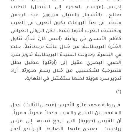
إدريس..(موسم الهجرة إلى الشمال) الطيب
صالح.. (الأشجار واغتيال مرزوق) عبد الرحمن
منيف. في هذا الروايات يكون العربي في الغرب
ويكتشف الغرب أنثويا فقط. لكن الروائي العراقي
كاظم الأحمدي في روايته (أمس كان غداً)، تناول
الفترة البريطانية، من خلال عائلة بريطانية، حلت
في البصرة، وحاولت السيدة البريطانية تدوير سرد
الصبي البصري عقيل إلى (أوتلو) عطيل بطل
مسرحية لشكسبير، من خلال رسم صورته، أراد
تدوير سرد هويته لكنها ستفشل في النهاية.
(*)
في رواية محمد غازي الأخرس (فيصل الثالث) تدخل
العلاقة بين الشرق والغرب مدخلاً مخزياً، مقززاً..
أن الفرس (حورية) التي يرجع نسبها إلى فرس
زرادشت. يعتدي عليها الضابط الإيرلندي آدمز