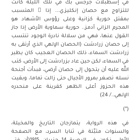
في إسطبلات جرجس بك في تلك الليلة كانت
للتزاوج مع حصان إنكليزي... إذا ً المتسبب
بمقتل حورية كزانية وعلى رؤوس الأشهاد هو
المجرم الزاني آدمز.. حورية سماوية الأرض إذا جاز
القول عنها، فهي من سلالة نادرة الوجود تنتسب
إلى حصان زرادشت (الحصان الإلهي الذي أرتقى به
زرادشت السماء، ذلك الحصان العجيب كان يطير
في السماء، لكن حين عاد بزرادشت إلى الأرض، كتب
الله عليه أن يتحول إلى حصان أرضي، فبدأت أجنحة
نسله تصغر بمرور الأجيال حتى زالت تماما، وبقيت
هذه الحزوز أعلى الظهر كقرينة على منحدره
الإلهي../ 24)
(*)
في هذه الرواية، يتمازجان التاريخ والمخيلة،
والسنوات مثبّتة في ثنايا السرد، مع الصفحة