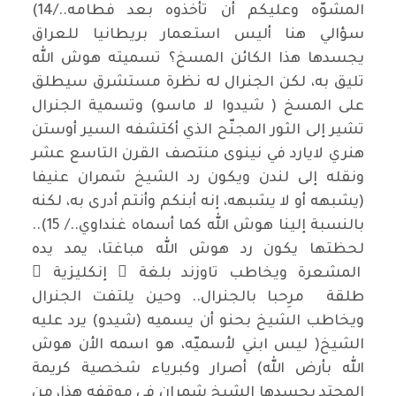
المشوّه وعليكم أن تأخذوه بعد فطامه../14)
سؤالي هنا أليس استعمار بريطانيا للعراق
يجسدها هذا الكائن المسخ؟ تسميته هوش الله
تليق به، لكن الجنرال له نظرة مستشرق سيطلق
على المسخ ( شيدوا لا ماسو) وتسمية الجنرال
تشير إلى الثور المجنّح الذي أكتشفه السير أوستن
هنري لايارد في نينوى منتصف القرن التاسع عشر
ونقله إلى لندن ويكون رد الشيخ شمران عنيفا
(يشبهه أو لا يشبهه، إنه أبنكم وأنتم أدرى به، لكنه
بالنسبة إلينا هوش الله كما أسماه غنداوي../ 15)..
لحظتها يكون رد هوش الله مباغتا، يمد يده
المشعرة ويخاطب تاوزند بلغة ٍ إنكليزية ٍ
طلقة مرِحبا بالجنرال.. وحين يلتفت الجنرال
ويخاطب الشيخ بحنو أن يسميه (شيدو) يرد عليه
الشيخ( ليس ابني لأسميّه، هو اسمه الأن هوش
الله بأرض الله) أصرار وكبرياء شخصية كريمة
المحتد يجسدها الشيخ شمران في موقفه هذا، من