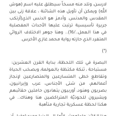
لارسن، وتلد منه مسخاً سيطلق عليه اسم (هوش
الله) ويمكن أن تأويل هذه الشائنة ، علاقة زنى بين
المقدس والمدنس. وآدمز هو الدنس الذي(أرتكب
جريرة تأسيسية ترتبت عليها الأحداث المفصلية
في هذا العمل../16).. وهنا جوهر الاختلاف الروائي
المتفرد الذي حازته رواية محمد غازي الأخرس.
(*)
البصرة في تلك اللحظة، بداية القرن العشرين:
مستباحة ، ثنكة مكتظة بالعولمة، وبصخب الحياة
وتقاطع خطى المتسارعين والمتصارعين لإنجاز
أعمالهم، من شتى الأجناس، عرب وإيرانيون،
بصريون وهنود، أوربيون يتهادون حاملين حقائبهم
ويشيرون للحوذيّة المتراكضين هنا وهناك.. في
هكذا لحظة عسكرية تجارية متأهبة