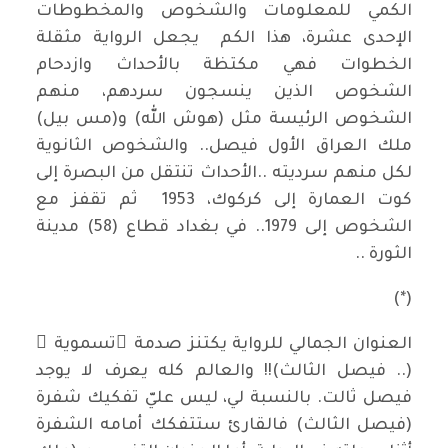
الكمي للمعلومات والشخوص والمخطوطات
الإحدى عشرة، هذا الكم يجعل الرواية مثقلة
الخطوات فهي مكتظة بالأحداث وازدحام
الشخوص الذين ينسجون سردهم، منهم
الشخوص الرئيسة مثل (هوش الله) و(مس بيل)
ملك العراق الأول فيصل.. والشخوص الثانوية
لكل منهم سرديته ..الأحداث تنتقل من البصرة إلى
كوت العمارة إلى كركوك، 1953 ثم تقفز مع
الشخوص إلى 1979.. في بغداد قطاع (58) مدينة
الثورة ..
(*)
العنوان الجمالي للرواية يكتنز صدمة ًتسموية ً
(.. فيصل الثالث)!! والعالم كله يعرف لا يوجد
فيصل ثالت. بالنسبة لي، ليس عليّ تفكيك شفرة
(فيصل الثالث) فالقارئ ستتفكك أمامه الشفرة