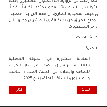
أثناء رحلته في الرواية. أما العنوان التفسيري (ملك
الكوابيس السعيدة) فهو يحتوي تضاداً لغوياً،
بوظيفة تمهيدية للقارئ، أن هذه الرواية معنية
بأوجاع العراق من بداية القرن العشرين وصولاً إلى
أواخر السبعينات.
25 شباط 2025
البصرة
المقالة منشورة في المجلة الفصلية
(العشرة كراسي)/ تصدر عن دار الفرات
للثقافة والإعلام في الحلة/ العدد : التاسع
والعشرون/ السنة الثامنة/ ربيع 2025
المقال السابق: بيدر البصري تغني لميلاد الحزب الشيوعي العراقي
المقال التالي: أب
السابق
التالي