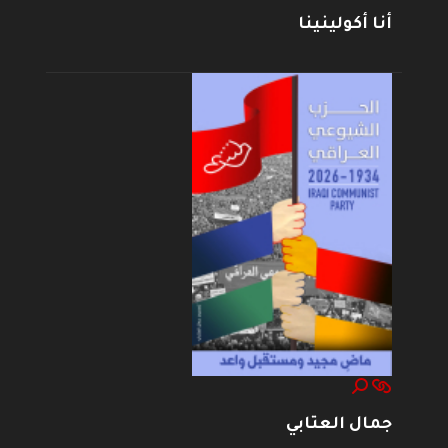
أنا أكولينينا
جمال العتابي