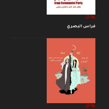
فراس البصري