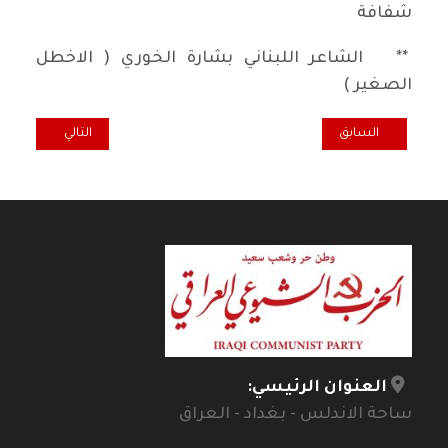
شفافة
** الشاعر اللبناني بشارة الخوري ( الاخطل
الصغير )
المقال السابق: زقزقة ومصابيح
المقال التالي: د.
السابق
التالي
العنوان الرئيسي:
ساحة الاندلس - بغداد - العراق