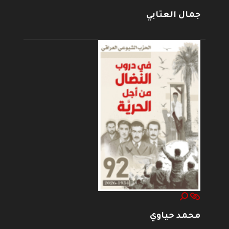
جمال العتابي
محمد حياوي