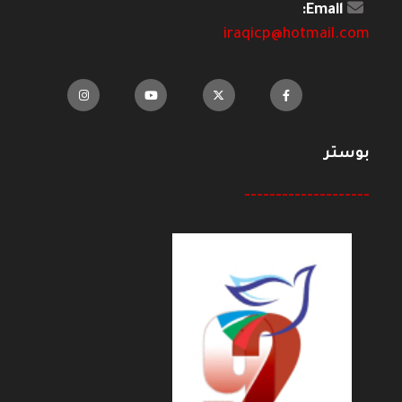
Email:
iraqicp@hotmail.com
بوستر
--------------------