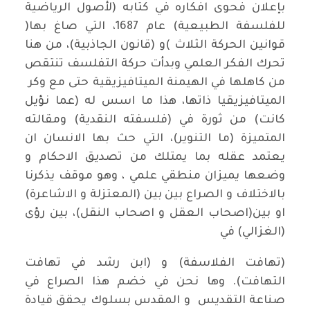
بإعلان فحوى افكاره في كتابه (لأصول الرياضية
للفلسفة الطبيعية) عام 1687، التي صاغ بها(
قوانين الحركة الثلاث )و (قانون الجاذبية)، من هنا
تحرك الفكر العلمي وبدأت حركة التفلسف تنتقص
من كاهلها في الهيمنة الميتافيزيقية حتى مع وكر
الميتافيزيقيا ذاتها، هذا ما اسس له (عما نؤيل
كانت) من ثورة في (فلسفته النقدية) ومقالته
المتميزة (ما التنوير)، التي حث بها الانسان ان
يعتمد عقله بما يمتلك من تصديق الاحكام و
وضعها يميزان منطقي علمي ، وهو موقف يذكرنا
بالاختلاف و الصراع بين بين (المعتزلة و الاشاعرة)
او بين(اصحاب العقل و اصحاب النقل)، بين رؤى
(الغزالي) في
(تهافت الفلاسفة) و (ابن رشد في تهافت
التهافت). وها نحن في خضم هذا الصراع في
صناعة التقديس و المقدس بسلوك يحقق قيادة