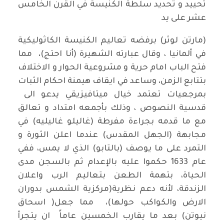
تحييد و تحديد سلطة الكنيسة في القرن الخامس
عشر على يد
(مارتن لوثر) برفضه تعاليم الكنيسة الكاثوليكية
في ألمانيا ، وقال عبارته الشهيرة (أنا احتج)، مما
فتح الباب امام حرية و مشروعية الحوار و الاختلاف
بتتابع الزمن، وساعد في ايقاف هيمنة احكام الثبات
بمرجعيات تعتمد خيال ميتافيزيقي يدعو الى
قدسية النصوص ، وذلك بأجمعه امتداد و تعالق
مع ما قدمه بجراءة مفرطة (غاليلو غاليليه) في
مجابهة (الجهل المقدس) عندما اعلن الثورة و
التمرد على ما يوصف (بالتابو) الذي لا يمس، ففي
عام 1633 حكموا عليه بالإعدام ثم بالسجن مدى
الحياة، بتهمة الطعن بتعاليم الرب واعلان
الزندقة، لأنه دعم نظرية(مركزية الشمس بدوران
الارض والكواكب حولها)، مما جعل( اسحاق
نيوتن) بعد ما يقارب الخمسين عاماً ان يتجرأ