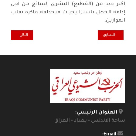
اكبر عدد من (القطيع) البشري الساذج من اجل
إدامة الجهل باستراتيجيات متحذلقة ماكرة تقلب
الموازين.
المقال التالي: شم
المقال السابق: د. جواد بشارة في أمسية المقهى الثقافي: الصراع بين الع
السابق
التالي
العنوان الرئيسي:
ساحة الاندلس - بغداد - العراق
Email: