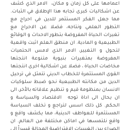
اعمامها على كل زمان و مكان، الامر الذي كشف
عن اشكاليات كبرى تجابه هذا الإطلاق في الثبات.
مما جعل الفكر المستثمر للدين في احراج مع
التطور العلمي ونتاجه، فضلا عن الاحراج مع
تغيرات الحياة المفروضة بتطور الاحداث و الوقائع
الطبيعية و المادية. ان منطق العلم اثبت واقعية
لتحول و التغيير، الامر الذي لامس الحتميات
المفروضة بمتغيرات بنيوية متنوعة انتجتها
مخاضات الحياة ، فضلا عن اشكالية اخرى انتجتها
القوى المستثمرة للخطاب الديني تتمثل في ترحيل
الدين من مكانته الطبيعية نحو ضبط سلوكيات
الانسان بمنظومة قيم و تنظيم علاقاته بالأخر، الى
ان يحال الى اداة توجه الاقتصاد والسياسة و
الحكم. كل ذلك اسس لتراجع و تخلف السياسة
المستثمرة للعواطف الدينية، مما يكشف واقع و
واقع نلتمسها في اماكن مختلفة من العالم. ان
الصراع بين الغيبيات الافتراضية المحالة قسراً الى