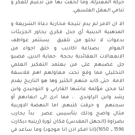
حركة المعتزلة، وما لحقت بها من تدعيم للفكر و
تنامي العقل الفلسفي.
الا ان الامر لم يدم نتيجة محاربة دعاة الشريعة و
المذهبية الدينية أي جدل فكري يحاور الجزيئات
بدعوات لا تخلو من تلفيق يستثمر عواطف
العوام بصناعة اكاذيب و خلق اجواء من
الانفعالات العقائدية بحجة حماية الدين، فصبو
جل غضبهم على من يعتمد التفكير العلمي
التحليلي مما وقع تحت معاولهم اهم فلاسفة
الامة. حتى كابد منهم الكثير وها هو التاريخ يفدم
لنا محن مؤلمة عاشها الفارابي و التوحيدي وابن
رشد وابن الراوندي ، مما ادى الى ابعادهم أو
سجنهم و حرقت كتبهم. اما النهضة الاوربية
مثال واضح وذلك بتأسيس عصر بدأ يحارب
بضراوة (الجهل المقدس) فكان ثورة (رينيه ديكارت
1596 ــ 1650)(انا افكر اذن انا موجود) وما ساعد في