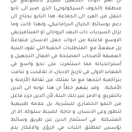
ان اهم ادوات التجهيل تتمركز بالتموضع في
منطقة (الخوف السيكولوجي) الذي صير الى تابو
انتقل من الفرد الى الجماعة، هذا التابو يحتاج الى
دعم بوسائط الخيال الدراماتيكي، ولهذا كانت وما
تزال السرديات ذات البعد الروحاني او الميتافيزيقي
الاوسع فاعلية من ادوات جعل الانسان متفاعلاً
بل منفعلاً مع المتطلبات الخفية التي تقود البنية
العميقة لأصحاب المصلحة في افعال التجهيل و
أستراتجياته مما استثمرت على نحو واسع في
المعابد الاولى في تاريخ الاديان، اذ تلاقحت و تنامت
بتراكمية انتجها مع ما تمتلك من ثقافة الأزمنة و
الأمكنة. وقد يفهم خطأً ان هذا توجه الى الدين
بالتقريع، و الامر غير ذلك البتة، لأن الدين جزء فاعل
من النمو الحضاري للبشرية، بل علامة طبيعية
لتطور وعي الانسان، و حاجة لضبط سلوكه، الا ان
المشكلة في استثمار الدين عن طريق وسائط
تؤسس لمطلق الثبات في الرؤى والافكار يتم