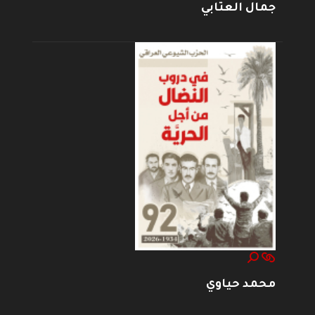
جمال العتابي
محمد حياوي