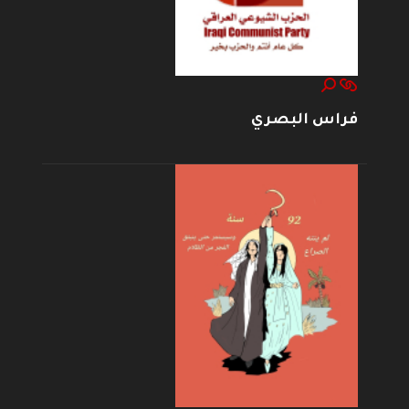
فراس البصري