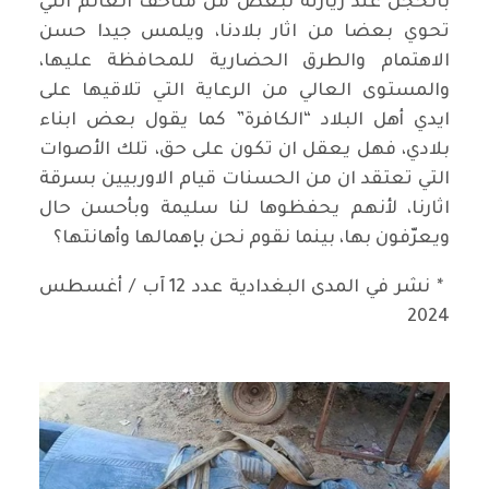
بالخجل عند زيارته لبعض من متاحف العالم التي
تحوي بعضا من اثار بلادنا، ويلمس جيدا حسن
الاهتمام والطرق الحضارية للمحافظة عليها،
والمستوى العالي من الرعاية التي تلاقيها على
ايدي أهل البلاد “الكافرة” كما يقول بعض ابناء
بلادي، فهل يعقل ان تكون على حق، تلك الأصوات
التي تعتقد ان من الحسنات قيام الاوربيين بسرقة
اثارنا، لأنهم يحفظوها لنا سليمة وبأحسن حال
ويعرّفون بها، بينما نقوم نحن بإهمالها وأهانتها؟
* نشر في المدى البغدادية عدد 12 آب / أغسطس
2024