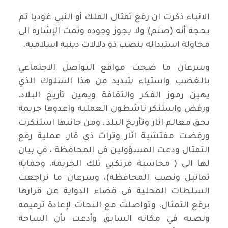
الانباء ذكرت ان رفع تمثال الملك أو النبي غوديا تم
بحجة أنه (صنم) ولا يجوز وجوده وتمت الإشارة الى
محاولة استبداله بنصب ذو دلالات دينية اسلامية.
وسرعان ما ضجت مواقع التواصل الاجتماعي
بالغضب واستياء شديد من هذا السلوك الذي
يهين رموز الفكر والثقافة ويهين تأريخ البلاد،
ورفض واستنكر ناشطون العملية واعدوها جريمة
بحق معالم اثار وتأريخ البلد ، ومن جانبها استنكرت
ورفضت مفتشية اثار وتراث ذي قار، عملية رفع
التمثال ودعت المسؤولين في المحافظة ، في بيان
لها الى ( محاسبة مرتكبي تلك الجريمة، وحماية
تماثيل ونصب المحافظة)، وسرعان ما تراجعت
السلطات المحلية في قضاء الدواية عن قرارها
برفع التمثال، وتواصلت مع النحات لإعادة ترميمه
ونصبه في مكانه السابق وأدعت بأن الساحة