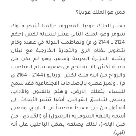
فمن هو الملك غوديا؟
يعتبر الملك غوديا، المعروف عالميا، أشهر ملوك
سومر وهو الملك الثاني عشر لسلالة لكش (حكم
2124 ــ 2144 ق م) وتعاظمت الدولة في عهده وقام
بتطوير نظام الري والتجارة الخارجية مع لبنان
وشبه الجزيرة العربية ومصر، وهو لم يكن من
مدينة لكش، الا انه نجح في صعود سلم المناصب
والزواج من ابنة ملك لكش اوربابو (2144 - 2164 ق
م) . وتميز عصره بالإصلاحات الاجتماعية فقد سمح
للنساء بتملك الارض، واهتم بالفنون والآداب،
وسعى لتطبيق القوانين. أيضا تشير الأبحاث الى
أنه أول من بنى معبداً مقدساً في التاريخ، ومعنى
أسمه باللغة السومرية (الرسول) أو (المُنادى - من
قبل الإله-)، لذلك يصنفه بعض الباحثين على أنه
(نبي).