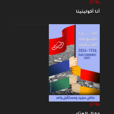
أنا أكولينينا
جمال العتابي