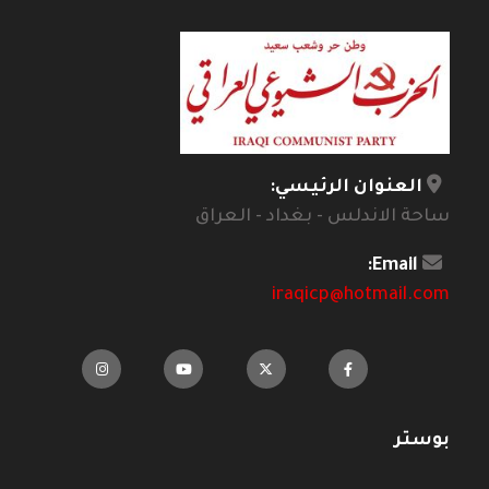
العنوان الرئيسي:
ساحة الاندلس - بغداد - العراق
Email:
iraqicp@hotmail.com
بوستر