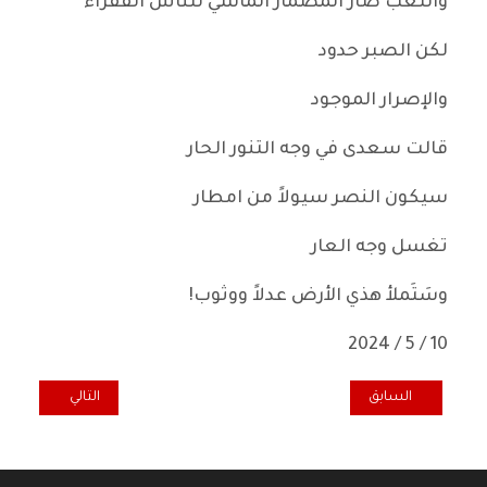
والتعب صار المضمار الماشي للناس الفقراء
لكن الصبر حدود
والإصرار الموجود
قالت سعدى في وجه التنور الحار
سيكون النصر سيولاً من امطار
تغسل وجه العار
وسَتَملأ هذي الأرض عدلاً ووثوب!
10 / 5 / 2024
المقال السابق: الروائية زينب السعود : تخبرنا عن (الحرب التي احترق فيه
المقال التالي: آي
السابق
التالي