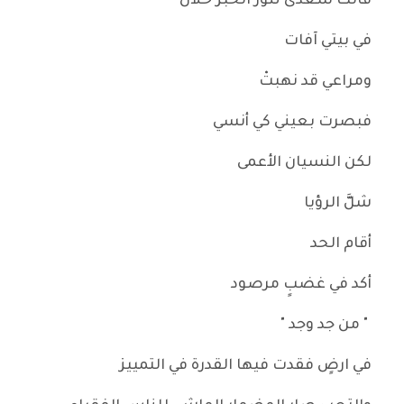
قالت سعدى تنور الخبز حلال
في بيتي آفات
ومراعي قد نهبتْ
فبصرت بعيني كي أنسي
لكن النسيان الأعمى
شلَّ الرؤيا
أقام الحد
أكد في غضبٍ مرصود
" من جد وجد "
في ارضٍ فقدت فيها القدرة في التمييز