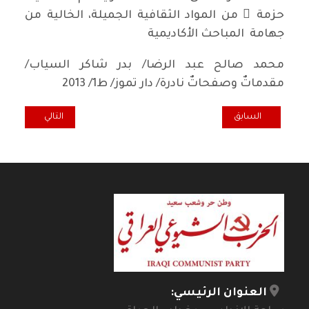
حزمة ً من المواد الثقافية الجميلة، الخالية من
جهامة المباحث الأكاديمية
محمد صالح عبد الرضا/ بدر شاكر السياب/
مقدماتٌ وصفحاتٌ نادرة/ دار تموز/ ط1/ 2013
المقال السابق: قصة من تلك الأيام... في عام 1979، في الكويت ...
المقال التالي: ه
السابق
التالي
العنوان الرئيسي: