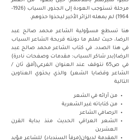
كتبوا سيرتهم بأقلامهم. حين بلغوا من العمر
مرحلة تستوجب العودة إلى الجذور. السياب (1926-
1964) لم يمهله الزائر الأخير ليحذوا حذوهم.
هنا تسطع مسؤولية الشاعر محمد صالح عبد
الرضا، حيث لملم ما دونته قريحة الشاعر السياب
في هذا الصدد. في كتاب الشاعر محمد صالح عبد
الرضا(بدر شاكر السياب: مقدمات وصفحات نادرة)
في ص65 نتوقف عند العنوان الفرعي(أفق ثان /
الشاعر وقضايا الشعر) والذي يحتوي العناوين
التالية
من آرائه في الشعر
من كتاباته غير الشعرية
الرصافي الشاعر
الشعر العراقي الحديث منذ بداية القرن
العشرين
المقدمة لديوان(مرفأ السندباد) للشاعر مؤيد