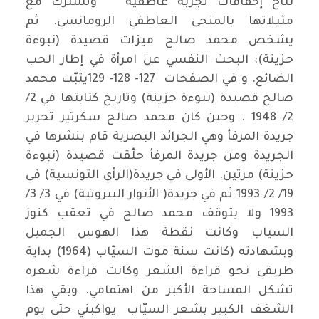
نتاج إخفاقات تجربة عاطفية وتشترك مع
مثيلاتها بالمنحى العاطفي الرومانسي. ثم
يشخص محمد صالح ميزات قصيدة (نبوءة
حزينة): البحث النفسي عن امرأة في إطار الحب
الضائع. و في الصفحات 127- 128- 129يثبّت محمد
صالح قصيدة (نبوءة حزينة) وتاريخ كتابتها في 2/
2/ 1948 . وحين كان محمد صالح سكرتير تحرير
جريدة المرفأ وهي الجرائد البصرية قام بنشرها في
الجريدة ومن جريدة المرفأ حلّقت قصيدة (نبوءة
حزينة) مرتين. الأولى في جريدة(الرأي التونسية) في
19/ 2/ 1993 ثم في جريدة( الأنوار البيروتية) في 3/ 3/
1993 ولا يتوقف محمد صالح في تعقب كنوز
السياب وكانت نقطة هذا الهوس الجميل
وبشهادته (كانت سنة موت السيّاب (1964) بداية
طريقي نحو قراءة الشعر وكانت قراءة شعره
تشكل المساحة الأكبر من اهتمامي. وبقي هذا
الشغف الكبير بشعر السيّاب يواكبني حتى يوم