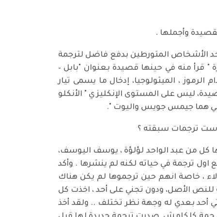
صيدة وأجملها .
ي أحد الأشخاص المتورطين بدفع فاضل لترجمة
" قرأ منه في حينها قصيدة بعنوان "بابل –
لرموز ، الميثولوجيا، إدخال ما يسمى تيار
يدة، ليس على المستوى الإنكليزي " الأنكلو
وعي هما جيمس جويس واليوت ".
ك ست ترجمات سبقته ؟
ا كل من عبد الواحد لؤلؤة ، يوسف اليوسف،
اول ترجمة في حياته لكنه لم ينشرها . وأكد
ؤلاء ، خاصة انهم حين ترجموها لم يكن هناك
 للنص الأصل، ودون تجني على أحد ، اخذت كل
أحد بعدي له وجهة نظر تختلف .. ولقد أخذ
 ملحمة كلكامش صدرت ترجمة جديدة لها قبل