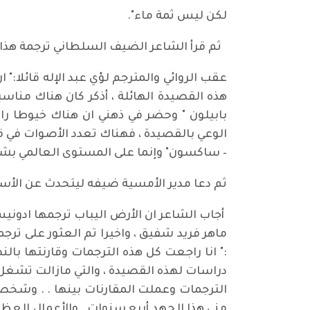
لكن ليس ثمة ماء".
ثم قرأ الشاعر الضيف السلطاني ترجمة هذا 
عقب الروائي والمترجم لؤي عبد الإله قائلا:
هذه القصيدة الهائلة ، أذكر كان هناك مناس
بابيلون " وحضر في ذهني ان هناك خيوطا راب
الوعي بالقصيدة ، فهناك تعدد الأصوات في قص
– ساكسون" وإنما على المستوى العالمي بشك
ثم دعا مدير الأمسية ضيفه ليتحدث عن الأس
أجاب الشاعر ان الأرض اليباب ترجمها ادوني
ماهر فريد شفيق ، واخيرا تم العثور على ترج
:" انا راجعت كل هذه الترجمات وقارنتها بال
دراسات لهذه القصيدة ، والتي مازالت تشغل ا
الترجمات وعملت المقارنات بينها . . وشخص
مني هذا الجهد أربع سنوات . والأعمال الع