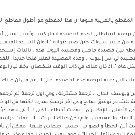
المقطع بالعربية منوها ان هذا المقطع هو أطول مقاطع الق
" ان ترجمة السلطاني لهذه القصيدة انجاز كبير ، وأعتبر نفس
بة من عشر سنوات حين صدر ديوانه " الوان السيدة المتغيرة 
طة بين قصيدة فاضل وقصيدة اليوت هذه.. بالذات إستخدام ا
يدة تي أس إليوت .. وهذه القصيدة تعتبر فتحا جديدا ، للقص
ل عام ". اذ كان هناك في ذات الوقت شخصان أدخلا تيار ال
باب التي دعته لترجمة هذه القصيدة ، على الرغم من ان هنا
س ويوسف الخال ، ترجمة مشتركة ، وهي اول ترجمة ثم ترجمه
مة للشاعر توفيق صائغ وهي آخر ترجمة صدرت لكنها في الواقع 
نص الأصلي – الإنكليزي .. وجدت أخطاء ..لكني لا أنفي جهد ه
لنقاد والمهتمين ، ولم يكن هناك انترنت .. انا عملت دراسة
ت أين الخطأ والصواب ، حسب اجتهادي طبعا ، ممكن أن يأتي 
ظيمة تترجم دائما ..لحد الآن هوميروس تجري ترجمته وكذلك