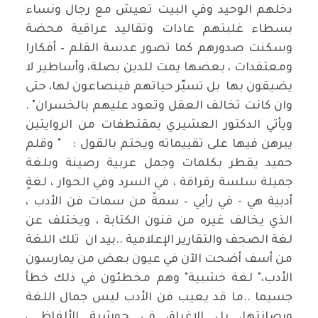
دخلهم الوحيد وفي البيت تعيش مع رجال ونساء
بسطاء غلبتهم عادات وتقاليد عراقية محضة
وسكنت صدورهم كما تصور عدسة القلم – أفكارا
ومعتقدات ، بعضها يمت للدين بصلة، وأساطير لا
يضيقون بها بل تسيّر حياتهم فينصاعون لها، حتى
وان كانت تخالف العقل وتعود عليهم بالخسران" .
ويأتي الدكتور العشيري بمقتطفات من الروايتين
يبرهن فيها على تقييماته ويختم بالقول : " وقلم
حميد يقطر بكلمات وجمل عربية رصينة وبلغة
جميلة سلسة رقراقة ، في السرد وفي الحوار ، لغةٍ
أدبية هي - في رأيي – سمةً من سمات فن الأدب ،
الذي يخالف غيره من فنون الكتابة ، ويختلف عن
لغة الصحف والتقارير الإعلامية ..بيد ان تلك اللغة
من أسف أضحت الآن في عيون بعض من يمارسون
الأدب،" لغة خشبية" وهم مخطئون في ذلك خطأ
جسيما ..ما قد يعيب فن الأدب ليس جمال اللغة
ورصانتها، بل الإغراق في حوشية الألفاظ ،