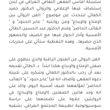
سلسلة آماسي المقهى الثقافي العراقي في لندن
إستضاف فيها الإعلامي والروائي الدكتور حميد
الكفائي ليتحدث عن موضوع " الفن الروائي بين
الإمتاع والإبداع" وعن روايتيه " عابر الحدود" و "
الغائب الحاضر" وقدم الدكتور عبد الحسين الطائي
الأمسية وأدار الحوار فيها مع الضيف والجمهور
الذي حضرها.. وهذه التغطية ستأتي على مجريات
الأمسية.
الفن الروائي من الفنون الراقية والذي ينطوي على
صفتي الإمتاع والإبداع، هكذا ابتدأ د. الطائي تقديمه
بعد أن رحب بالدكتور الكفائي وشكره على تلبيته
دعوة المقهى، وأضاف انه قرأ "عابر حدود " و" الغائب
الحاضر" لمؤلفهما ضيف أمسية اليوم، واكد على
انه وجد هاتين الصفتين (الإمتاع والإبداع) في
الروايتين، علاوة على تضمنهما على دراسة
سوسيولوجية لطبيعة المجتمع العراقي، بشقيه