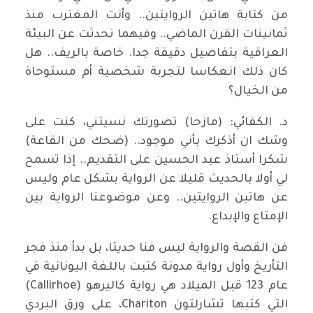
من كتابة هاتين الروايتين.. وأنت المغترب منذ
ثمانينات القرن الماضي.. وفيهما تحدثت عن البيئة
العراقية بتفاصيل دقيقة جدا. خاصة بالريف.. هل
كان ذلك انعكاسا لتجربة شخصية أم مستوحاة
من الخيال؟
د. الكفائي: (مازحا) تصورتك نسيتني، كنت على
وشك ان أذكرك بأني موجود.. (ضحك من القاعة)
شكرا أستاذ عبد الحسين على التقديم.. إذا تسمح
لي أولا بالحديث قليلا عن الرواية بشكل عام وليس
عن هاتين الروايتين.. وعن موضوعنا الرواية بين
الإمتاع والإبداع.
فن القصة والرواية ليس فنا حديثا، بل بدأ منذ فجر
التأريخ وأول رواية مدونة كتبت باللغة اليونانية في
عام 123 قبل الميلاد هي رواية كاليرهو (Callirhoe)
التي كتبها تشارلتون Chariton، على ورق البردي