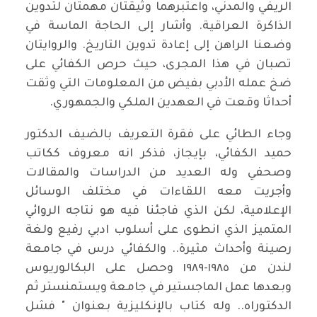
الريفي والمدني، واعتبرهما وثيقتان مهمتان لتدوين
الذاكرة العراقية. وأشار إلى الحاجة الماسة في
وضعنا الراهن إلى إعادة تدوين التاريخ. والروايتان
تصبان في هذا المجرى، حيث حرص الكفائي على
ضخ عمله الأدبي بفيض من المعلومات التي وثقت
أحداثا وقعت في العهدين الملكي والجمهوري.
وجاء الطائي على فقرة التعريف بالضيف الدكتور
حميد الكفائي، بإيجاز، فذكر انه معروف ككاتب
وصحفي وله العديد من الدراسات والمقالات
وأجريت معه اللقاءات في مختلف الوسائل
الإعلامية، لكن الذي فاجئنا فيه هو نتاجه الروائي
المتميز الذي انطوى على أسلوب ادبي رفيع ولغة
رصينة وأحداث مثيرة.. والكفائي درس في جامعة
لندن من ١٩٨٥-١٩٨٩ وحصل على البكالوريوس
وبعدها عمل الماجستير في جامعة ويستمنستر ثم
الدكتوراه.. وله كتاب بالإنكليزية بعنوان " فشل