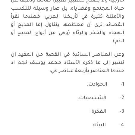
خارجية ولا يصلح للتعبير تعبيرا صادقا ودقيقا عن
حياة المجتمع وقضاياه، بل صار وسيلة للتكسب
والأمثلة كثيرة في تأريخنا العربي، فعندما تقرأ
القصائد ترى أن معظمها يتناول إما المديح أو
الهجاء والفخر والرثاء (وهي من أنواع المديح أو
الذم).
وعن العناصر السائدة في القصة من المفيد ان
نشير إلى ما ذكره الأستاذ محمد يوسف نجم اذ
حددها العناصر بأربعة عناصر هي:
1- الحوادث.
2- الشخصيات.
3- الفكرة:
4- البيئة.