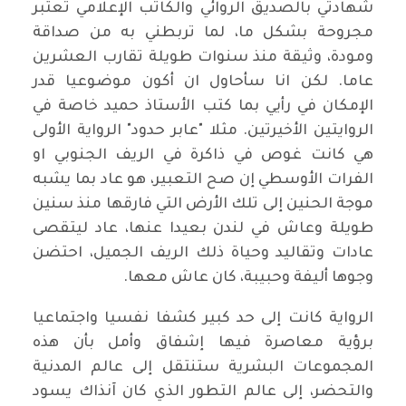
شهادتي بالصديق الروائي والكاتب الإعلامي تعتبر
مجروحة بشكل ما، لما تربطني به من صداقة
ومودة، وثيقة منذ سنوات طويلة تقارب العشرين
عاما. لكن انا سأحاول ان أكون موضوعيا قدر
الإمكان في رأيي بما كتب الأستاذ حميد خاصة في
الروايتين الأخيرتين. مثلا "عابر حدود" الرواية الأولى
هي كانت غوص في ذاكرة في الريف الجنوبي او
الفرات الأوسطي إن صح التعبير، هو عاد بما يشبه
موجة الحنين إلى تلك الأرض التي فارقها منذ سنين
طويلة وعاش في لندن بعيدا عنها، عاد ليتقصى
عادات وتقاليد وحياة ذلك الريف الجميل، احتضن
وجوها أليفة وحبيبة، كان عاش معها.
الرواية كانت إلى حد كبير كشفا نفسيا واجتماعيا
برؤية معاصرة فيها إشفاق وأمل بأن هذه
المجموعات البشرية ستنتقل إلى عالم المدنية
والتحضر، إلى عالم التطور الذي كان آنذاك يسود