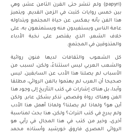
(papyri) ولم تنشر حتى القرن الثامن عشر، وهي
بين خمس روايات كتبت في الزمن القديم. ويتميز
هذا الفن بأنه يعكس عن حياة المجتمع ويتداوله
عامة الناس ويستفيدون منه ويستمتعون به، على
خلاف الشعر، الذي يقتصر على نخبة الأدباء
والمتذوقين في المجتمع.
كل الشعوب والثقافات لديها فنون روائية
والشعب العربي ليس استثناءً، ولكن، لسبب من
الأسباب لم يصلنا هذا الأدب عن السابقين. ليس
صحيحا أن العرب لم يهتموا بالفن الروائي، مطلقا
وأبدا، بل هناك إشارات في كتب التأريخ إلى وجود هذا
الفن وهناك رواة وقصص تذكر بشكل عابر. ولكن
أين هو؟ ولماذا لم يصلنا؟ ولماذا أهمل هذا الأدب
ولم يدرج في كتب التراث؟ ولكن، هذا بحث لمناسبة
أخرى، وخير من كتب في هذا المجال في رأيي هو
الروائي المصري فاروق خورشيد وأستاذه محمد