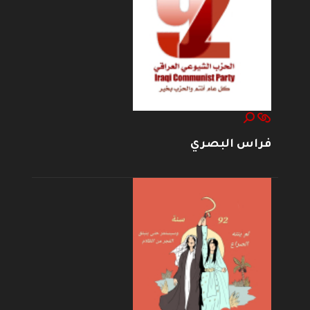
فراس البصري