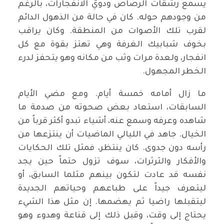
يسمع رشقات الرصاص ودويّ الانفجارات، بالرغم
من وجودهم حوله. كان في حالة من الذهول الدائم
لقرب تلك الأصوات من المنطقة. وكان يراقب
بخوف شبابيك الغرفة وهي تهتز بقوة مع كل
انفجار، ولعدة مرات وثب من مكانه وهو يتحفز لدرء
الخطر المجهول.
ما زال أمامه خمسة أيام. ومع مضي الأيام
السابقات، استعاد بعض صحوته من صدمة ما
شاهده وعرفه وسمع عنه، أشياء تبدو أكثر قرباً من
الخيال. جاهد في الليالي الماضيات أن ينتزعها من
رأسه دون جدوى. كان ينتظر، فمثل تلك الحكايات
والأفكار والثرثرات، سوف تزول حتماً حين يجد
نفسه قد عادت لتكون بينهم مثلما السابق، أو
ليتعرف جيداً على طباعهم وحياتهم الجديدة
ليتقبلها راضيا ثم يهضمها. إن مثل هذا الشيء
يحتاج إلى وقت، وقبل ذلك إلى قناعة وهدوء وهو