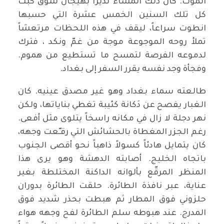
الموت. كان ذلك المساء نذيراً بهيجان شوق كُبت
كل تلك السنين الخمس عشرة التي حسبها
انطوت سراعاً، ليقف في هذه اللحظات مرتعشاً
تملأ روحه الموجوعة موجة من غمّ ونكد ، فترك
لدموعه الفرصة لتمسح ما تستطيع من هموم.
وفجأة وجد نفسه يقرر السفر إلى بغداد.
طالعته سماء بغداد وهو غير مصدق عينيه. كان
الغبار يفصح عن دَكانة كئيبة تغطي بناياتها، ولكن
نهر دجلة لا زال في مكانه راسخاً يتلوى مثل أفعى.
رغم الجزر المغطاة بالحشائش التي رقـّعت وجهه،
كان يتمايل هادئاً كسولاً ذاهباً نحو أقصى الجنوب
باتجاه الخليج. أصابته الدهشة وهو يرى هذا
المنظر المرقّع بألوانه الداكنة المختلطة بغير
عناية، عبر نافذة الطائرة. حلقت الطائرة بدوران
حلزوني فوق المطار ثم هبطت بحذر شديد فوق
المدرج. عند هبوطه سلم الطائرة لفح وجهه هواء