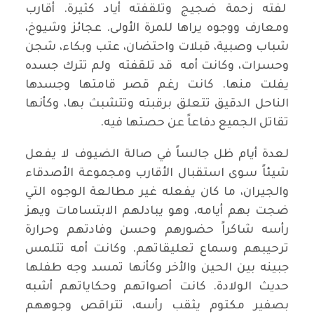
لفته زحمة ضجيج وتلقفته أياد كثيرة. أقارب
ومعارف ووجوه يراها للمرة الأولى. عجائز وشيوخ،
شباب وصبية، قبلات واحتضان، عتب وبكاء، شجن
وحسرات، وكانت أمه قد تلقفته ولم تترك جسده
يفلت منها. كانت رغم قصر قامتها وجسدها
الناحل الدقيق تتعلق برقبته وتتشبث بها، وكأنها
تقاتل الجميع دفاعاً عن حصتها فيه.
لعدة أيام ظل جالساً في صالة الضيوف لا يفعل
شيئاً سوى استقبال الأقارب ومجموعة الأصدقاء
والجيران، ما كان يفعله غير مطالعة الوجوه التي
ضجت بهم أيامه، وهو يبادلهم الابتسامات ويهز
رأسه شاكراً حضورهم وحسن وفادتهم وحرارة
ترحيبهم وسماع تعليقاتهم. وكانت أمه تتلمس
جبينه بين الحين والأخر وكأنها تمسد وجه طفلها
حديث الولادة. كانت أصواتهم وحكاياتهم أشبه
بصفير مكتوم يثقب رأسه، تتراقص وجوههم