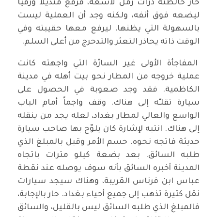
حار خالطته ذرات رمل لاسعة، فرفع منديلاً ورقياً
ليضعه فوق أنفه، ولكنه وجد أن العملية ليست
بالسهولة التي يظنها، ليرفع معها حقيبته وفي
الوقت ذاته يحاذر التعثر والتدحرج من أعلى السلم.
المفاجأة الأولى غير السارّة التي واجهته كانت
عملية خروجه من المطار نحو بيت أهله في مدينة
الكاظمية. فقد وجد صعوبة في الحصول على
سيارة تقلـّه إلى هناك. وقف واجماً أمام الباب
الواسع والعالي لمطار بغداد، لعله يجد من ينقله
إلى هناك. انتبه لإشارة كان يلوّح بها صاحب سيارة
حديثة فاتجه نحوه. حسم الأمر وقبل بالمبلغ الذي
طلبه السائق. بعد بضعة كيلو مترات باتجاه
المدينة أخبره السائق بأنه سوف يوصله عند نقطة
عباس ابن فرناس القريبة، وهناك سيجد سيارات
نقل كثيرة تذهب إلى جميع أحياء بغداد. حار بالإجابة،
فالمبلغ الذي طلبه السائق ليس بالقليل، والسائق