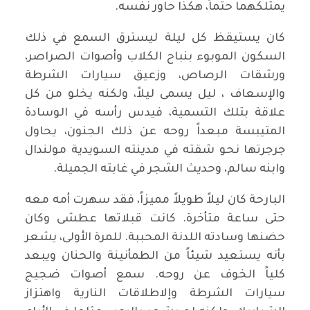
يمتلكهما حتماً، هكذا حاور نفسه.
كان يستيقظ كل ليلة ليسترق السمع في ذلك
السكون الموبوء بنباح الكلاب وأصوات الصراصر،
ورشقات الرصاص، وزعيق سيارات الشرطة
والإسعاف ، ليل يسمى ليلاً، ولكنه يخلو من كل
علاقة بتلك التسمية، فيدس رأسه في الوسادة
المتيبسة مبعداً روحه عن ذلك الجنون، يحاول
جرجرتها نحو شقته في مدينته السويدية مولندال
وابنه سالم، وحديث الشجر في غابته الجميلة.
البارحة كان ليلاً طويلاً مميزاً، فقد سهرت أمه معه
حتى ساعة متأخرة. كانت قبلاتها عطشى وكان
حضنها وسادته اللدنة المحببة. للمرة الأولى، يشعر
بأنه يستعيد شيئاً من الطمأنينة والحنان ويبعد
كلياً الخوف عن روحه. سمع أصوات ضجيج
سيارات الشرطة وإلاطلاقات النارية واهتزاز