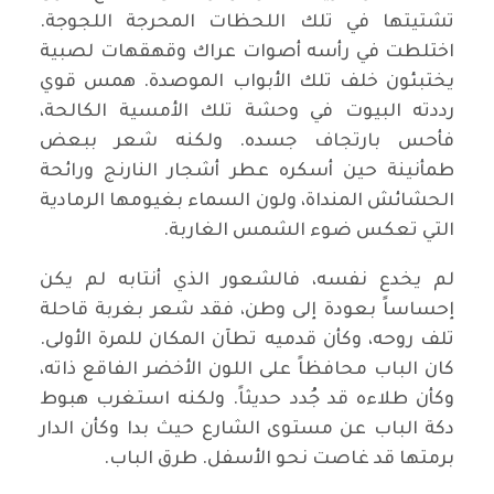
تشتيتها في تلك اللحظات المحرجة اللجوجة.
اختلطت في رأسه أصوات عراك وقهقهات لصبية
يختبئون خلف تلك الأبواب الموصدة. همس قوي
رددته البيوت في وحشة تلك الأمسية الكالحة،
فأحس بارتجاف جسده. ولكنه شعر ببعض
طمأنينة حين أسكره عطر أشجار النارنج ورائحة
الحشائش المنداة، ولون السماء بغيومها الرمادية
التي تعكس ضوء الشمس الغاربة.
لم يخدع نفسه، فالشعور الذي أنتابه لم يكن
إحساساً بعودة إلى وطن، فقد شعر بغربة قاحلة
تلف روحه، وكأن قدميه تطآن المكان للمرة الأولى.
كان الباب محافظاً على اللون الأخضر الفاقع ذاته،
وكأن طلاءه قد جُدد حديثاً. ولكنه استغرب هبوط
دكة الباب عن مستوى الشارع حيث بدا وكأن الدار
برمتها قد غاصت نحو الأسفل. طرق الباب.