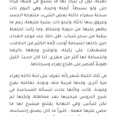
لعينة، دون أن يترك لها ما يشيع في قلبها فرحا
حتى ولو بسيطاً. أرملة وحيدة، وهي اليوم ذات
سحنة سمراء داكنة بعض الشيء، منتفخة الجسد
وعروق يدها ناتئة، وتبدو ذات بشرة مترهلة، رغم ما
يظهر عليها من حيوية ونشاط، وما زالت تحتفظ
ببقية من سحر شباب. ظن ذلك عند موعد الغداء،
حين بادلها ابتسامة أوحت لأمه الكثير من الدلالات،
فضغطت على ركبته، وتوشح وجهها بالرضا
وابتسامة لها أكثر من مغزى. لذا كان حديث الليل
طويلاً أقتصر على طباع زهراء وسجاياها.
في تلك الليلة شعر بأنه تعرف على ابنة خالته زهراء
مرة أخرى. وجدها قريبة منه، ودودة، تعامله بفرح
ومودة. كانت وكأنها عادت لتسأله المساعدة في
شرح الدروس فيجيبها بعد مماطلة، ولكنها لم
تكن لتيأس، وفي النهاية يقتنع فيشرح لها ما
عصي عليها فهمه . كثيراً ما كان يصدق إحساسه،