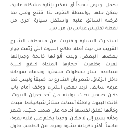
يهمل ويرمي بعيداً أي تفكير بإثارة مشكلة عابرة،
يمكن حلها بواسطة النقود، لذا اقتنع وقبل بما
فرضه السائق عليه، واستقل سيارة أخرى من
نقطة تفتيش عباس بن فرناس.
استدارت السيارة واقتربت من منعطف الشارع
القريب من بيت أهله. طالع البيوت التي رُصّت جوار
بعضها البعض، وبدت ألوانها كالحة وجدرانها
تعرت وظهرت أحجارها المنداة كبقع كبيرة
متباعدة. سار بخطوات متعثرة وقدماه تقودانه
داخل الزقاق. شعر بأن الشارع بدا ضيقاً وليس كما
عرفه سابقا. تردد بعض الشيء ووقف أمام باب
دكان صغير نطت بوابته من أحد جدران البيوت.
كانت البيوت واطئة أسدلت ستائر شبابيكها، فبدت
وكأنها تغلق نفسها أمامه على صمت مبيّت. شعر
وكأنه يسير إلى لا مكان، وحيدا يختم على قلبه بقوة،
مانعاً أكثر ذكرياته نشوة وفرحا من الطفح. حاول