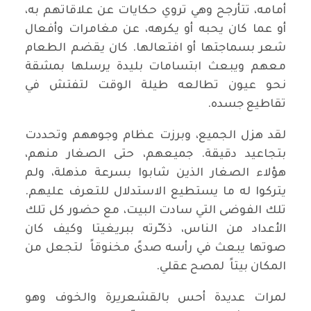
أمامه، تتأرجح وهي تروي حكايات عن علاقاتهم به،
أو عما كان يحبه أو يكرهه، عن مغامرات وأفعال
شعر بسماجتها أو افتعالها. كان يقضم الطعام
معهم ويبعث ابتسامات بليدة يرسلها بمشقة
نحو عيون تطالعه طيلة الوقت لتفتش في
تقاطيع جسده.
لقد هزل الجميع، وبرزت عظام وجوههم وتحددت
بتجاعيد دقيقة. جميعهم، حتى الصغار منهم،
هؤلاء الصغار الذين شابوا بسرعة مذهلة، ولم
يتركوا له ما يستطيع الاستدلال للتعرف عليهم.
تلك الفوضى التي سادت البيت، مع حضور كل تلك
الأعداد من الناس، ذكـّرته ببريغيتا وكيف كان
صوتها يبعث في رأسه صدىً مخنوقاً لتجعل من
المكان بيتاً لمصح عقلي.
لمرات عديدة أحس بالقشعريرة والخوف وهو