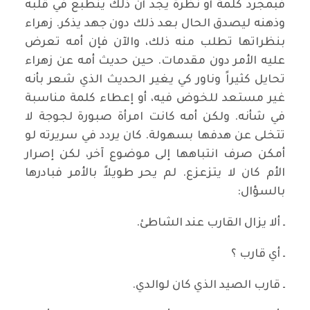
فبمجرد كلمة أو نظرة يجد أن ذلك ينطبع في قلبه
وذهنه ليصدق الحال بعد ذلك دون جهد يذكر. زهراء
بنظراتها تطلب منه ذلك، والآن فإن أمه تعرض
عليه الأمر دون مقدمات. حين حديث أمه عن زهراء
تحايل كثيراً وناور كي يغير الحديث الذي شعر بأنه
غير مستعد للخوض فيه، أو إعطاء كلمة مناسبة
في شأنه. ولكن أمه كانت امرأة صبورة لجوجة لا
تتخلى عن هدفها بسهولة. كان يردد في سريرته لو
أمكن صرف انتباهها إلى موضوع آخر، لكن إصرار
الأم كان لا يتزعزع. لم يحر طويلاً بالأمر فبادرها
بالسؤال:
ـ ألا يزال القارب عند الشاطئ.
ـ أي قارب ؟
ـ قارب الصيد الذي كان لوالدي.