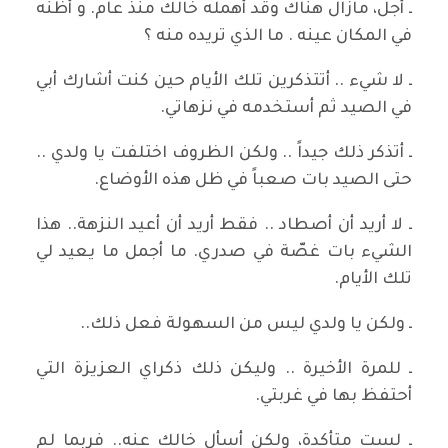
ـ أجل، مازال هناك وقد أهمله خالك منذ عام. و أظنه
في المكان عينه . ما الذي تريده منه ؟
ـ لا شيء .. أتتذكرين تلك الأيام حين كنت أشارك أبي
في الصيد ثم أستخدمه في نزهاتي.
ـ أتذكر ذلك جيداً .. ولكن الظروف اختلفت يا ولدي ..
حتى الصيد بات صعباً في ظل هذه الأوضاع.
ـ لا أريد أن أصطاد .. فقط أريد أن أعيد النزهة.. هذا
الشيء بات غصّة في صدري. ما أجمل ما يعيد لي
تلك الأيام.
ـ ولكن يا ولدي ليس من السهولة فعل ذلك..
ـ للمرة الأخيرة .. وليكن ذلك ذكراي العزيزة التي
أحتفظ بها في غربتي.
ـ لست متأكدة، ولكن أسأل خالك عنه.. فربما لم