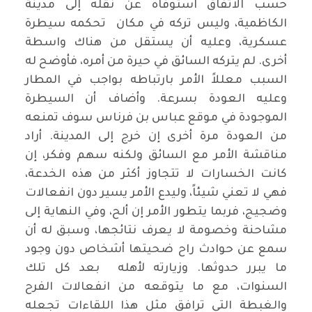
حسب الاتفاق استوفاه عن نقله إلى مدينة
الكاظمية، وليس تركه في مكان تحكمه سيطرة
عسكرية، وعليه أن يستقل من هناك واسطة
أخرى. لم يتركه السائق في حيرة من أمره، فأوضح له
السبب معللاً الأمر بارتباطه بواجب في المطار
وعليه العودة بسرعة. وأضاف أن السيطرة
الموجودة في موقع عباس بن فرناس سوف تمنعه
من العودة مرة أخرى إن خرج إلى المدينة. أراد
مناقشة الأمر مع السائق ولكنه سهم وفكر، إن
كانت الخسارات لا تتجاوز أكثر من هذه الخدعة،
فهي لا تعني شيئاً، وليدع الأمر يسير دون انفعالات
وضجيج، فربما يتطور الأمر إن ألح، وفي النهاية إلى
مشاحنة وخصومة لا يعرف نتائجها، وسبق له أن
سمع عن حوادث راح ضحيتها أشخاص دون وجود
ما يبرر حدوثها. وزيارته لأهله بعد كل تلك
السنوات، مع ما يتوقعه من انفعالات الفرح
والغبطة التي ترافق مثل هذا اللقاءات تجعله