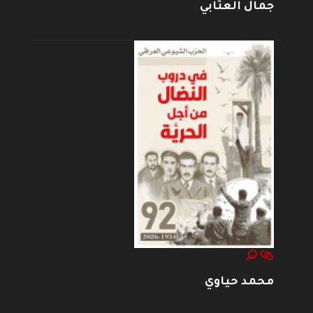
جمال العتابي
محمد حياوي