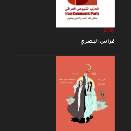
فراس البصري