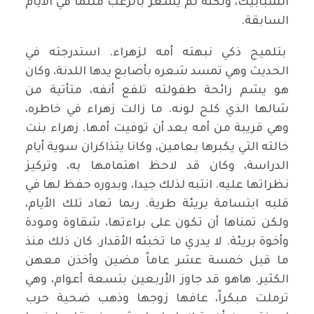
الشبابيك، ولكنه لم يشعر بالرعب مثلما في الأيام
السابقة.
بتلميح ذكي نبهته أمه لزهراء. استدرجته في
الحديث وهي تمسد شعره بأصابع يدها اللدنة، وكان
هو يشم رائحة طفولته تلفع أنفه، متأتية من
شالها الذي كلح لونه. ما زالت زهراء في خاطره،
وهي قريبة من أمه بعد أن توفيت أمها. زهراء بنت
خالته التي يكبرها بعامين، وكانا يتذاكران سوية أيام
الدراسة، وكان قد لاحظ اهتمامها به، وتركيز
نظراتها عليه. انتبه لذلك جيدا، وبدوره حفظ لها في
قلبه ابتسامة بريئة طرية. ربما تعاد تلك الأيام،
ولكن تمناها أن تكون على براءتها، شقاوة ومودة
وأخوة بريئة. لا يدري ما تخبئه الأقدار. كان ذلك منذ
ما قبل خمسة عشر عاماً مضين وأخذن معهن
الكثير. هاهو قد جاوز الأربعين بتسعة أعوام، وهي
ترملت مبكراً، عافها زوجها وذهب ضحية حرب