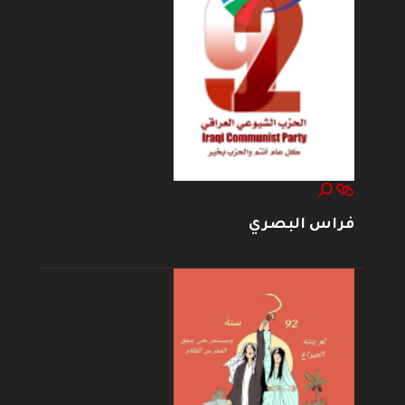
فراس البصري