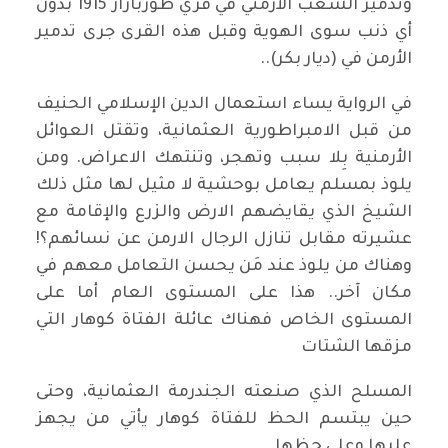
وتدمير الشعب الأرمني في قري طورباراز 1915 بدون
أي ذنب سوى الهوية وقبل هذه القرى جرى تدمير
الأرمن في (ديار بكر)..
في الرواية يساء استعمال الدين الإسلامي الحنيف
من قبل الامبراطورية العثمانية، وتقتل العوائل
الأرمنية بِلا سبب وتهجر، وتنتهك الاعراض. ومن
يلوذ بمسلم يعامل بوحشية لا مثيل لها مثل ذلك
الشيخ الذي يقايضهم الارض والزرع والإقامة مع
عشيرته مقابل تنازل الرجال الارمن عن نسائهم؟!
وهناك من يلوذ عند مَن يحسن التعامل معهم في
مكان آخر.. هذا على المستوى العام أما على
المستوى الخاص فهناك عائلة الفتاة كوهار التي
مزقها الشتات
المسلح الذي صنعته الجندرمة العثمانية، وحتى
حين يبتسم الحظ للفتاة كوهار يأتي من يجهز
عليها وعلى حظها.