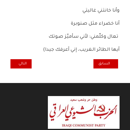
وأنا خانتني غاليتي
أنا خضراء مثل صنوبرة
تعال وكلّمني: لأني سأميّز صوتك
أيها الطائر الغريب، إني أعرفك جيدا)
المقال السابق: كرسي للعجزة.. هايكو عراقي
المقال التالي: الر
السابق
التالي