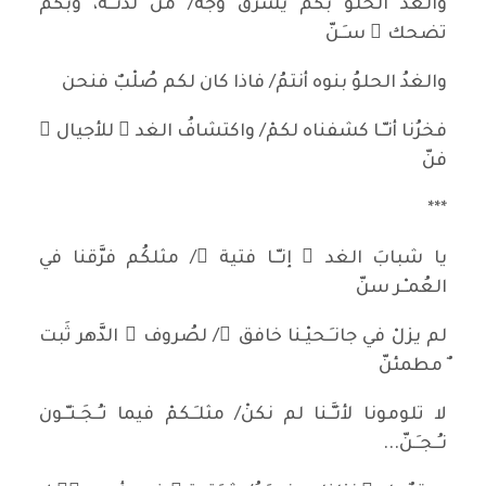
والغدُ الحلوُ بكم يُشرق وجهٌ/ من لدنـْـه، وبكم
تضحك ُ سـِـنّ
والغدُ الحلوُ بنوه أنتمُ/ فاذا كان لكم صُلْبٌ فنحن
فخرُنا أنـّـا كشفناه لكمْ/ واكتشافُ الغد ِ للأجيال ِ
فنّ
***
يا شبابَ الغد ِ إنـّـا فتية ٌ/ مثلكُم فرَّقنا في
العُمـْـر سنّ
لم يزلْ في جانـِـحيْـنا خافق ٌ/ لصُروف ِ الدَّهر ثَبت
ٌ مطمئنّ
لا تلومونا لأنـَّـنا لم نكنْ/ مثلـَـكمْ فيما تـُـجَـنـّـون
نـُـجـَـنّ...