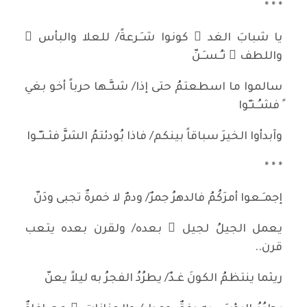
* * *
يا شبابَ الغد ٍ كونوا شـِـرعةً/ للعلا والبأس ِ
واللطف ِ تـُـسـَـنّ
سالموا ما اسطعتمُ حتى إذا/ شنـَّـها حرباً أخو بغي
ٍ فشـُـنـّوا
وآبدأوا الخيرَ سباقاً بينكم/ فاذا بُودئتمُ الشرَّ فثـنـّـوا
* * *
إجمـِـعوا أمرَكُمُ فالدهرُ جمرٌ/ ودمٌ لا خمرةٌ تجبى ودَنّ
يعمل الجيلُ لجيل ٍ بعده/ ولقرن بعده يتعب
قرن..
ريثما ينتظمُ الكونَ غـدٌ/ يطرُدُ الفجرُ به ليلاً يعنّ