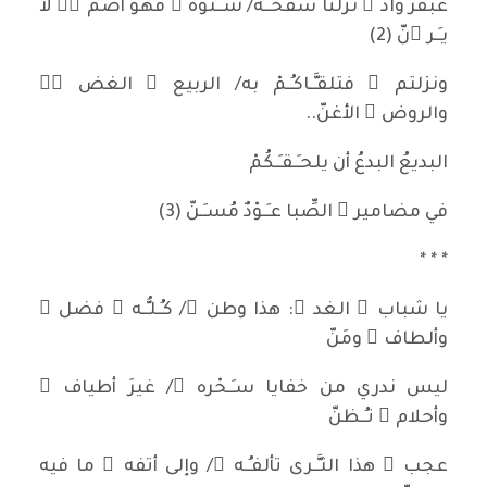
عبقرٌ واد ٍ نزلنا سفحـَـهُ/ شـَـتوة ً فهو أصم ُّ لا
يـَـر ِنّ (2)
ونزلتم ْ فتلقـَّـاكـُـمْ به/ الربيع ُ الغض ُّ
والروض ُ الأغنّ..
البديعُ البدعُ أن يلحـَـقـَـكُمْ
في مضامير ِ الصِّبا عـَـوْدٌ مُسـِـنّ (3)
* * *
يا شباب َ الغد ِ: هذا وطن ٌ/ كـُـلـُّـه ُ فضل ٌ
وألطاف ٌ ومَنّ
ليس ندري من خفايا سـِـحْره ِ/ غيرَ أطياف ٍ
وأحلام ٍ تـُـظنّ
عجب ٌ هذا الثـَّـرى تألفـُـه ُ/ وإلى أتفه ِ ما فيه