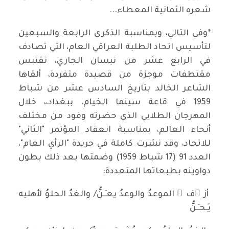
شعره الثمانية المعطاء...
*وفي التالي، وبمناسبة الذكرى الرابعة والسبعين
لتأسيس اتحاد الطلبة العراقي العام، التي تصادف
في الرابع عشر من نيسان الجاري، نقتبس
مقتطفات موجزة من قصيدة متفردة، ألقاها
الشاعر الخالد بتاريخ السادس عشر من شباط
1959 في قاعة سينما الخيام، ببغداد،، خلال
المهرجان الطلابي الذي حضرته وفود من مختلف
أنحاء العالم، بمناسبة انعقاد المؤتمر "الثاني"
للاتحاد، وقد نشرت كاملة في جريدة "الرأي العام"،
العدد 91 (17 شباط 1959) وضمتها بعد ذلك بطون
دواوينه بطبعاتها المتعددة:
أز ِف َ الموعدُ والوعدُ يعـِـنُّ/ والغدُ الحلوُ لأهليه
يَـحـِـنُّ