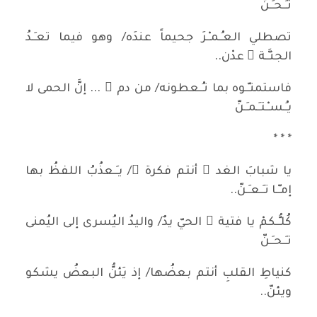
تـَـحـِـنّ
تصطلي العـُـمـْـرَ جحيماً عندَه/ وهو فيما تعـِـدُ
الجنـَّـة ُ عدْن..
فاستمنـّـوه بما تـُـعطونه/ من دم ٍ ... إنَّ الحمى لا
يـُـسـْـتـَـمـَـنّ
* * *
يا شبابَ الغد ِ أنتم فكرة ٌ/ يـَـعذُبُ اللفظُ بها
إمـّـا تـَـعـِـنّ..
كُلـُّـكمْ يا فتية َ الحيّ يدٌ/ واليدُ اليُسرى إلى اليُمنى
تـَـحـِـنّ
كنياطِ القلبِ أنتم بعضُها/ إذ يَئنُّ البعضُ يشكو
ويئنّ..