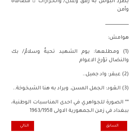
يطرُدُ البؤسَ به رفقٌ وعدل/ والحزازات ِ مصافاةٌ
وأمن
ـــــــــــــــــــــــــ
هوامش:
(1) ومطلعها: يوم الشهيد تحيةٌ وسلامُ/ بك
والنضال تؤرخ الاعوام
(2) عبقر: واد جميل..
(3) العَود: الجمل المسن. ويراد به هنا الشيخوخة..
** الصورة للجواهري في احدى المناسبات الوطنية،
ببغداد في زمن الجمهورية الاولى 1963/1958
المقال السابق: مسامرات (1)
المقال التالي: الل
السابق
التالي