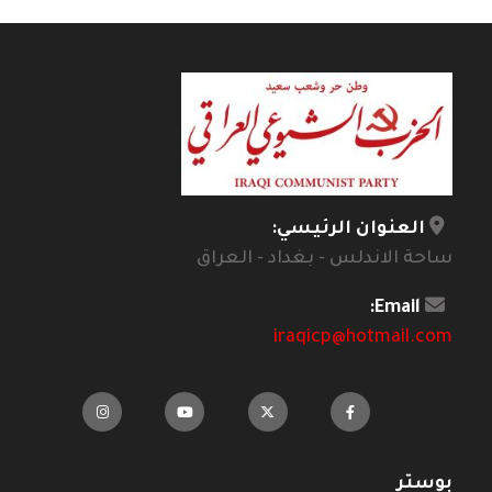
العنوان الرئيسي:
ساحة الاندلس - بغداد - العراق
Email:
iraqicp@hotmail.com
بوستر