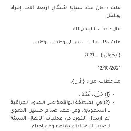
قلت : كان عدد سبايا شنگال اربعة آلاف إمرأة
وطفل.
قال : انت ، لا ايمان لك
قلت ، كلا ، ( انا ) ليس لي وطن .... وطن.
{ارخوان } ــ 2021
12/10/2021
ملاحظات من : { أ. ر.}.
(1) حُزْن ، غُمَّة .
(2) هي المنطقة الواقعة على الحدود العراقية
ــ السعودية، وفي عهد صدام حسين الدموي
تم ارسال الكورد في عمليات الانفال السيئة
الصيت اليها ليتم دفنهم وهم احياء.