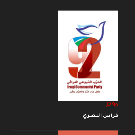
فراس البصري