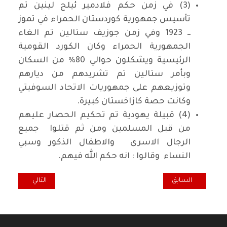
(3) في زمن حكم فلادمير ئيلج لينين تم
تأسيس جمهورية كوردستان الحمراء في تموز
ــ 1923 وفي زمن جوزيف ستالين تم الغاء
الجمهورية الحمراء وكان الكورد القومية
الرئيسية ويشكلون حوالي 80% من السكان
وبأمر ستالين تم تشريدهم من ديارهم
وتوزيعهم على جمهوريات الاتحاد السوفيتي
وكانت حصة كازاخستان كبيرة.
(4) قبيلة يهودية تم تحكيم الحصار عليهم
من قبل المسلمين ومن ثم قتلوا جميع
الرجال الاسرى والاطفال الذكور وسبي
النساء وقالوا : انه حكم الله فيهم.
المقال السابق: يهوذا يرقص كل الاوقات في بغداد*
المقال التالي: صو
السابق
التالي