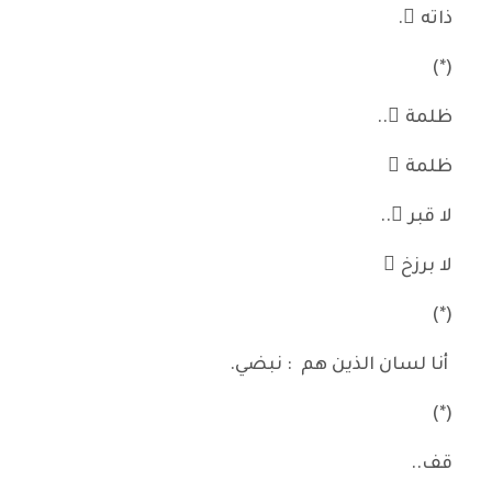
ذاته ِ.
(*)
ظلمة ٌ..
ظلمة ُ
لا قبر َ..
لا برزخ َ
(*)
أنا لسان الذين هم : نبضي.
(*)
قف..