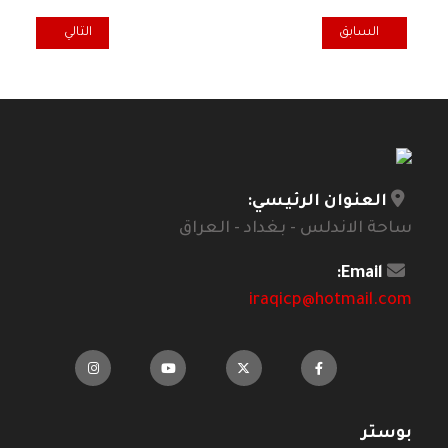
المقال السابق: الناصرية تحتضن تمثالا شامخا للشاعر الكبير الراحل عري
المقال التالي: بيك
السابق
التالي
العنوان الرئيسي:
ساحة الاندلس - بغداد - العراق
Email:
iraqicp@hotmail.com
بوستر