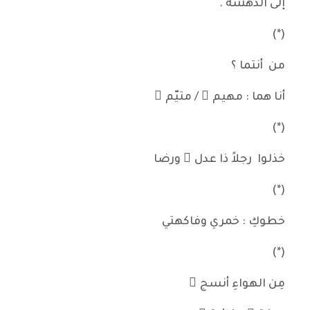
إلى الدهشة .
(*)
من أنتما ؟
أنا هما : مهيم ٌ / متيّم ٌ
(*)
خذلوا رجلاً ذا عدل ٍ ورضا
(*)
خطوكِ : خمري وفاكهتي
(*)
مِن الهواءِ أنسج ُ