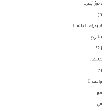
: نورٌ أبهى.
(*)
لا يدرك ُ ذاته ُ
بشيءٍ
زائدٌ
عليها.
(*)
واقف ٌ
هو
في