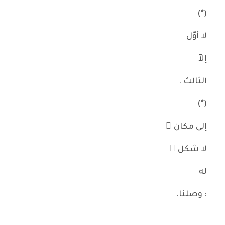
(*)
لا أوّل
إلاّ
الثالث .
(*)
إلى مكان ٍ
لا شكل َ
له
: وصلنا.