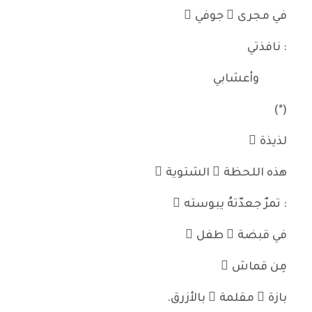
في مجرى ٍ جوفي ٍ
: نافذتي
وأعشابي
(*)
لذيذة ٌ
هذه اللحظة ٌ الشتوية ُ
: تمرٌ جعدّتهُ يبوسته ُ
في قبضة ِ طفل ٍ
مِن قماش ِ
بازة ٍ مقلمة ٍ بالأزرق.