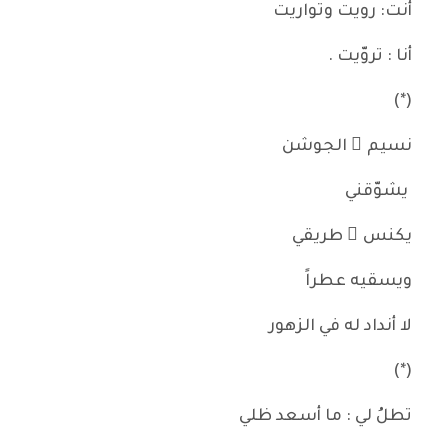
أنت: رويت وتواريت
أنا : تروّيت .
(*)
نسيم ُ الجوشن
يشوّقني
يكنس ُ طريقي
ويسقيه عطراً
لا أنداد له في الزهور
(*)
تطلُ لي : ما أسعد ظلي