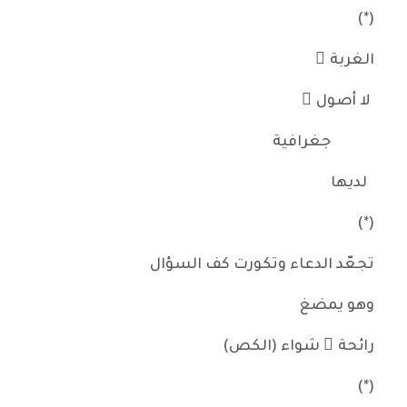
(*)
الغربة ُ
لا أصول َ
جغرافية
لديها
(*)
تجعّد الدعاء وتكورت كف السؤال
وهو يمضغ
رائحة َ شواء (الكص)
(*)