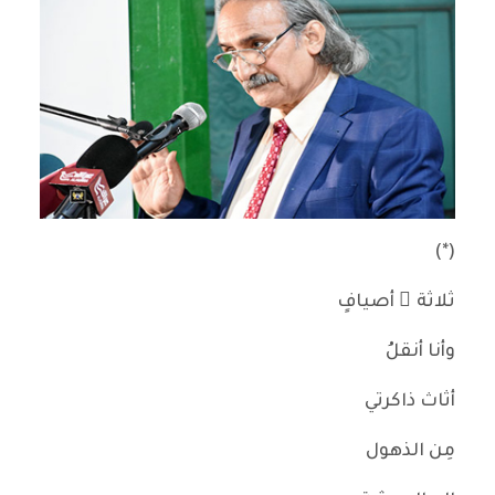
(*)
ثلاثة ُ أصيافٍ
وأنا أنقلُ
أثاث ذاكرتي
مِن الذهول