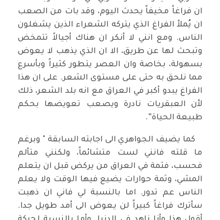
ان فراغاً مخيفاً يحدث اليوم، وقد بات من الصعب
ان يُملأ الفراغ الذي يتركه الشعراء الذين يشغلون
الناس. ومع انني لا أنكر ان هناك أجيالاً تتمخض
وتبحث لها عن طريق، الا ان الذي يذهب لا يعوض
بسهولة، بخاصة وان العصر يتطور كثيراً وبأسرع
مما نلحق به حتى على مستوى الشعر. على ان هذا
الفراغ يبدو أكبر في العراق مع انه بلد الشعر، ذلك
لأن العبقريات نادرة ويصعب تعويضها بحكم
طبيعة الحياة”.
كما يضيف الجواهري الى اجابته السابقة " وبرغم
ما قلته فانني لست متشائماً، ولكنني متألم
فحسب، فثمة في العراق من يركض قبل ان يتعلم
المشي، وثمة حوارات يضيع فيها الوقت ولا يعلم
الناس عم تدور. اما بالنسبة لي فاني ان ذهبت
سأترك فراغاً كبيراً لن يعوض الى أمد طويل جدا.
أقول هذا وأنا زاهد في الدنيا. وأما بالنسبة لحركة