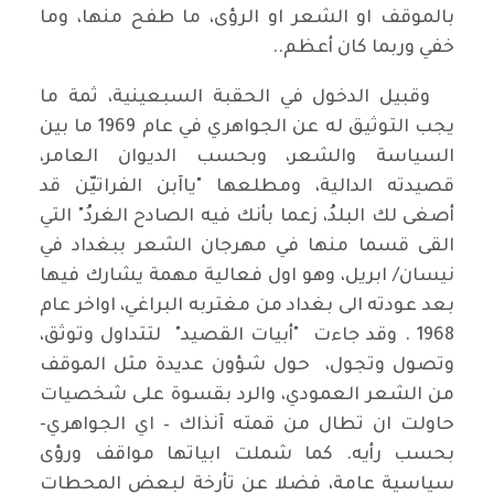
بالموقف او الشعر او الرؤى، ما طفح منها، وما
خفي وربما كان أعظم..
وقبيل الدخول في الحقبة السبعينية، ثمة ما
يجب التوثيق له عن الجواهري في عام 1969 ما بين
السياسة والشعر، وبحسب الديوان العامر،
قصيدته الدالية، ومطلعها "ياآبن الفراتيّن قد
أصغى لك البلدُ، زعما بأنك فيه الصادح الغردُ" التي
القى قسما منها في مهرجان الشعر ببغداد في
نيسان/ ابريل، وهو اول فعالية مهمة يشارك فيها
بعد عودته الى بغداد من مغتربه البراغي، اواخر عام
1968 . وقد جاءت "أبيات القصيد" لتتداول وتوثق،
وتصول وتجول، حول شؤون عديدة مثل الموقف
من الشعر العمودي، والرد بقسوة على شخصيات
حاولت ان تطال من قمته آنذاك – اي الجواهري-
بحسب رأيه. كما شملت ابياتها مواقف ورؤى
سياسية عامة، فضلا عن تأرخة لبعض المحطات