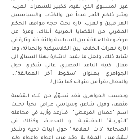
غير المسبوق الذي لقيه، ككبير للشعراء العرب.
ويثير ذلكم الأمر عدداً من والكتاب والسياسيين
العراقيين والعرب. تارة تحت حجة مواقف الحكم
المغربي من القضايا العربية آنذاك، ومرة عن
موضوعة العلاقة بين السياسة والثقافة، وتارة في
اثارة نعرات الخلاف بين الكلاسيكية والحداثة، وما
شابه ذلك. ولعل ما يفيد الاشارة بهذا السياق الى
مقال كتبه الناقد المصري غالي شكري حول
الجواهري بعنوان "سقوط آخر العمالقة"...
والمقال يقرأ من عنوانه كما يقال!..
وبحسب الجواهري فقد تسوّقَ من تلك القضية
مثقف، وقيل شاعر، وسياسي عراقي تخبأ تحــت
اسم "حمدان القرمطي" فــأرعد وأزبد في محافله
"الثوريــة" الحقيقيــة او المدعاة، وكذلك في
الصحافة "ذات العلاقة!" حول ابيات تحية وشكر
للمُكرمين المغاربة. وقد مرت اعوام واعوام ولم