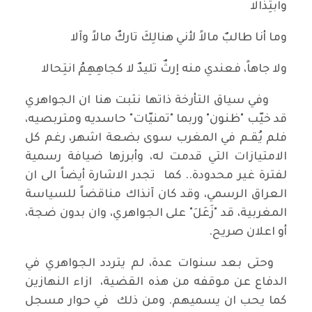
وابتِذالا
وما أنا طالبٌ مالاً لأني هنالِكَ تاركٌ مالاً وآلا
ولا جاهاً، فعندي منه إرثٌ تليدٌ لا كجاهِهِمُ انتِحالا
وفي سياق التأرخة ذاتها نثبت هنا ان الجواهري
قد خيّب "ظنون" وربما "تمنيّات" حاسديه ومتربصيه،
فلم يُقـم في المغرب سوى بضعة اشهر، رغم كل
الامتيازات التي قدمت له، وأبرزها ضيافة رسمية
لفترة غير محدودة.. كما تجدر الاشارة أيضاً الى ان
العراق الرسمي، وقد كان آنذاك مناقضاً للسياسة
المغربية، قد "زَعَلَ" على الجواهري، وان بدون ضجة،
أو اعلان صريح.
وحتى بعد سنوات عدة، لم يتردد الجواهري في
الدفاع عن موقفه من هذه القضية، ازاء النهازين
كما يحب ان يسميهم. ومن ذلك في حوار مسجل