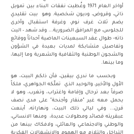
أواخر العام 1971 وغُطيت نفقات البناء بين تمويل
ذاتي، وقروض، وديون شخصية. وهو بيت تقليدي
يضم ثلاث غرف نوم، وغرفة استقبال وأخرى
للجلوس، مع المرافق الضرورية... وقد شهد – اليت
ذاته- طوال عقد السبعينات الماضية أحداثاً ووقائع
وتفاصيل متشابكة لمديات بعيدة في الشؤون
والشجون الوطنية والثقافية والشعرية وما إليها،
وما بينها.
وبحسب ما ندري بيقين، فأن ذلكم البيت، هو
الأول والأخير، والوحيد الذي تملّكه الجواهري، ملكاً
صرفاً بعد ترحال وإقامة واغتراب، وتغرب، وهو لا
يحمل معه غير "منقار وأجنحة" على مدى نصف
قرن... وفي ليالي ذلك البيت، ونهاراته، أينعت
عبقريته قصائد ومطولات عديدة، ومنها الانساني،
والوطني والاجتماعي والعائلي، ولافكاك بينها من
التداخل والتلازم مع الهموم والانشغالات الفكرية