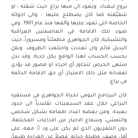
يروح لبغداد ويعود الى منها براغ حيث شقته – او
شقيّقته كما كان يصطلح عليها – والى اجوائه
الخاصة التي تعود عليها وألفها منذ عام 1961. وفي
ضوء تلك الاقامة في العاصمتين العراقية
والتشيكية، كان الجواهري مطمئناً ومسروراً، حيث
البديل قائم وان تعددت واختلفت الظروف. وبقيّ
يحسب الحساب لهذا الواقع بكل جدية. وقد بذل
منتهى الحرص لتجاوز أي اجراء او قصور قد يؤدي
لفقدانه مثل ذلك الامتياز، أي حق الاقامة الدائمة
في براغ.
كان البرنامج اليومي لحياة الجواهري في مستقره
البراغي خلال عقد السبعينات تقليدياً الى حدود
بعيدة. ومن بعضه اعداد طعامه بشكل شخصي
والتمشي، وسماع الاخبار من الاذاعات المختلفة،
دون التلفزيون الذي لم يكن على ود ٍ معه، على
أقل وصف، وطيلة حياته. فضلاً عن القراءة طبعاً،