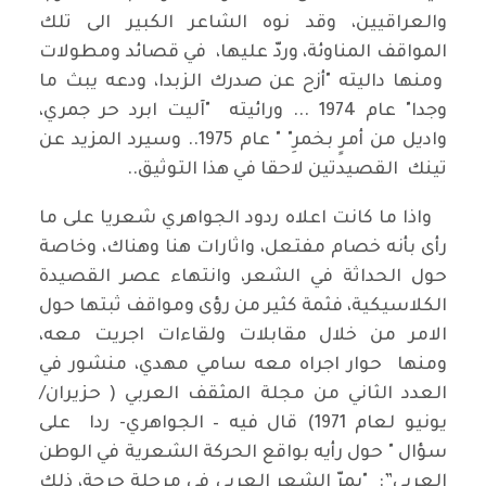
والعراقيين، وقد نوه الشاعر الكبير الى تلك
المواقف المناوئة، وردّ عليها، في قصائد ومطولات
ومنها داليته "أزح عن صدرك الزبدا، ودعه يبث ما
وجدا" عام 1974 ... ورائيته "آليت ابرد حر جمري،
واديل من أمرٍ بخمرِ" " عام 1975.. وسيرد المزيد عن
تينك القصيدتين لاحقا في هذا التوثيق..
واذا ما كانت اعلاه ردود الجواهري شعريا على ما
رأى بأنه خصام مفتعل، واثارات هنا وهناك، وخاصة
حول الحداثة في الشعر، وانتهاء عصر القصيدة
الكلاسيكية، فثمة كثير من رؤى ومواقف ثبتها حول
الامر من خلال مقابلات ولقاءات اجريت معه،
ومنها حوار اجراه معه سامي مهدي، منشور في
العدد الثاني من مجلة المثقف العربي ( حزيران/
يونيو لعام 1971) قال فيه – الجواهري- ردا على
سؤال " حول رأيه بواقع الحركة الشعرية في الوطن
العربي”: "يمرّ الشعر العربي في مرحلة حرجة، ذلك