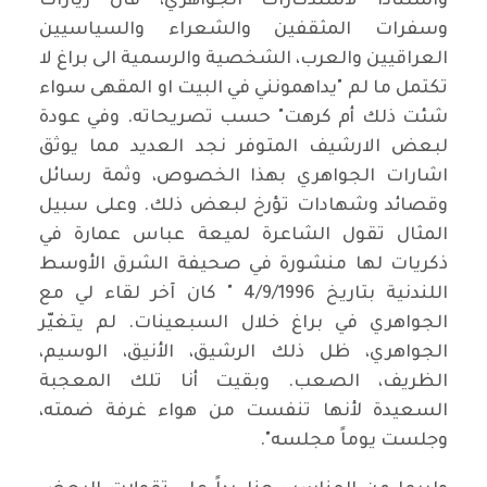
واستناداً لاستذكارات الجواهري، فان زيارات
وسفرات المثقفين والشعراء والسياسيين
العراقيين والعرب، الشخصية والرسمية الى براغ لا
تكتمل ما لم "يداهمونني في البيت او المقهى سواء
شئت ذلك أم كرهت" حسب تصريحاته. وفي عودة
لبعض الارشيف المتوفر نجد العديد مما يوثق
اشارات الجواهري بهذا الخصوص، وثمة رسائل
وقصائد وشهادات تؤرخ لبعض ذلك. وعلى سبيل
المثال تقول الشاعرة لميعة عباس عمارة في
ذكريات لها منشورة في صحيفة الشرق الأوسط
اللندنية بتاريخ 4/9/1996 " كان آخر لقاء لي مع
الجواهري في براغ خلال السبعينات. لم يتغيّر
الجواهري، ظل ذلك الرشيق، الأنيق، الوسيم،
الظريف، الصعب. وبقيت أنا تلك المعجبة
السعيدة لأنها تنفست من هواء غرفة ضمته،
وجلست يوماً مجلسه".