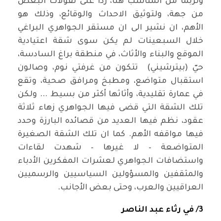
ولربما من المناسب هنا، رداً على تقولات البعض
من جهة، ولتوثيق الاحداث والوقائع، وذلك هو
الأهم، ان نشير الى ان مستقر الجواهري البراغي
خلال السبعينات لم يكن سوى شقة اعتيادية
الموقع والبناء والأثاث، في منطقة براغ السادسة،
حيّ (بيترشيني) تتكون من غرفتي نوم، وصالون
استقبال متواضع، ومطبخ ومرافق صحية، وتقع
في عمارة تقليدية، وأثاثها أكثر من بسيط ... ولكن
تلك الشقة التي قضى فيها الجواهري زهاء ثلاثة
عقود، نظم فيها العديد من قصائده البارزة وحدد
فيها مواقفه الأهم. كما ان تلك الشقة الصغيرة
المتواضعة – لا غيرها – شهدت لقاءات
واستضافات الجواهري لعشرات المفكرين الأدباء
والمثقفين والمسؤولين السياسيين والرسميين
العراقيين والعرب، وحتى بعض الأجانب.
3/ في رثاء عبد الناصر