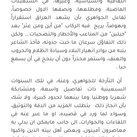
الثقافية والسياسية، وغيرها، في السبعينات
الماضية، ومطلعها، ونصفها الاول خصوصاً،
تفاءل الجواهري بأن يشهد العراق استقراراً
ونهوضاً، يريح فيه الركاب "من أين ومن عثر" بعد
"جيلين" من المتاعب والأخطار والتضحيات... ولكن
ذلك التفاؤل سرعان ما خبت جذوته، فأخذ الشاعر
ينبه من بوادر انهيار البلاد وسيادة الظلام والحروب
والعنف، واستمر محذراً دون أن ينجح في أن يسمع
حيا .
أن التأرخة للجواهري، وعنه، في تلك السنوات
السبعينية ذات تفاصيل واسعة، ومتشابكة
شعريا ووطنيا وما بينهما لحدود كبيرة، ولا شك
بأن انجاز ذلك يتطلب المزيد من الدقة والتوثيق،
وسواء لما ورد في قصيده، او ما عبر عنه في
اللقاءات والحوارات، الى جانب مايمكن ان يدلي به
معاصرون أمينون، وبعض أهل بيته الذين واكبوا