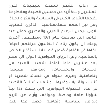
في رحاب الشعر شهدت سبعينات القرن
العشرين ولادة أزيد من خمسين قصيدة ومقطوعة
نظمها الشاعر الكبير في السياسة والفكر والحياة،
ومن بين المهم منها،بمناسبة الذكرى السنوية
الاولى لرحيل الزعيم العربي والمصري جمال عبد
الناصر التي صادفت عام 1971 ومطلعها: "أكبرت
يومك ان يكون رثاءَ / الخالدون عرفتهم احياءَ"
القاها في القاهرة ضمن فعالية الاستذكار الخاص
بالمناسبة، وهي الزيارة الجواهرية الاولى الى مصر
بعد عشرين عاما تماما، شهدت العديد من
الخلافات والاختلافات، ومواقف تقييمية،
وتضامنية، وغيرها سواء في قصائد شعرية او
كتابات ولقاءات وغيرها.. وشملت "ابيات" القصيد
في هذه المطولة الجواهرية التي بلغت 132 بيتاً
شؤونا عامة وخاصة، ومواقف وأراء عن تاريخ
ورواهن سياسية وثقافية، فضلا عما يليق