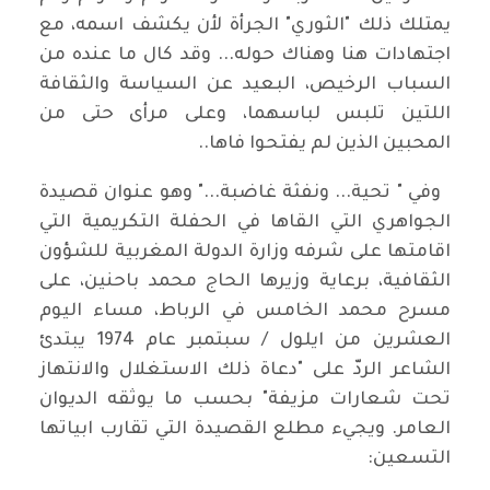
يمتلك ذلك "الثوري" الجرأة لأن يكشف اسمه، مع
اجتهادات هنا وهناك حوله... وقد كال ما عنده من
السباب الرخيص، البعيد عن السياسة والثقافة
اللتين تلبس لباسهما، وعلى مرأى حتى من
المحبين الذين لم يفتحوا فاها..
وفي " تحية... ونفثة غاضبة..." وهو عنوان قصيدة
الجواهري التي القاها في الحفلة التكريمية التي
اقامتها على شرفه وزارة الدولة المغربية للشؤون
الثقافية، برعاية وزيرها الحاج محمد باحنين، على
مسرح محمد الخامس في الرباط، مساء اليوم
العشرين من ايلول / سبتمبر عام 1974 يبتدئ
الشاعر الردّ على "دعاة ذلك الاستغلال والانتهاز
تحت شعارات مزيفة" بحسب ما يوثقه الديوان
العامر. ويجيء مطلع القصيدة التي تقارب ابياتها
التسعين: