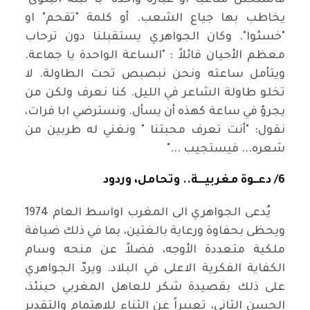
فاستحلن متاعبا او عبارة واحدة "با نبتة البلوى"
يخاطب بها جياع الشعب. أو كلمة "تقحم" او
"خسئوا". وكان الجواهري يستقبلنا دون ترحاب
معظم الأحيان قائلاً : "الساعة الواحدة يا جماعة.
ويتأمل ساعته ونحن نبصبص تحت الطاولة. لا
تخلو طاولة الشاعر في الليل. كنا نعرف ولكن من
يجرؤ في ساعة كهذه أن يسأل. ونسترضي ابا فرات،
نقول: "أنت تعرف محبتنا " ونغني له طربين من
شعره... فيستجيب ..."
6/ دعــوة مغربيـــة.. وتحامل، وردود
يُدعى الجواهري الى المغرب اواسط العام 1974
ويحظى بحفاوة ورعاية بالغتين، بما في ذلك ضيافة
ملكية متعددة الأوجه، فضلاً عن منحه وسام
الكفاية الفكرية الاعلى في البلاد. ويردّ الجواهري
على ذلك بقصيدة شكر للعاهل المغربي حينئذ،
الحسن الثاني، تعبيراً عن الثناء للاهتمام والتقدير