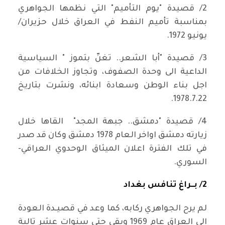
2/ قصيدة "يوم التأميم" التي نظمها الجواهري
بمناسبة تأميم النفط في العراق خلال حزيران/
يونيو 1972.
3/ قصيدة "أبا الشعر.. تغنّ بتموز " السياسية
الداعية الى وحدة الصفوف، وتجاوز الخلافات من
اجل بناء الوطن وسعادة ابنائه، ونشرت بتاريخ
1978.7.22.
4/ قصيدة "دمشق.. جبهة المجد" القاها خلال
زيارته دمشق اواخر العام 1978 دمشق وكان قد صدر
في تلك الفترة اعلان الميثاق الوحدوي العراقي-
السوري.
2/ بــراغ تنافس بغداد
لم يرح الجواهري ركابه، كما وعد في قصيـدة العودة
الى العراق عام 1969 وبقي حتى سنوات عشر تالية