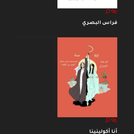
فراس البصري
أنا أكولينينا