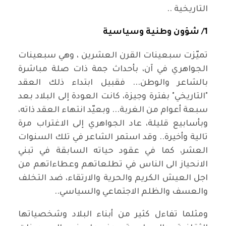
التاريخية ..
1/ شؤون وطنية وسياسية
تميّزت سبعينات القرن العشرين ، وهي سبعينات
الجواهري في آن، بأحداث جمة ذات صلة مباشرة
بالشاعر والوطن... فقبيل ابتداء ذلك العقد
"التاريخي" بفترة وجيزة، كانت العودة إلى البلاد بعد
سبعة أعوام من الغربة... وبعيّد انتهاء العقد ذاته،
وبأسابيع قليلة، عاد الجواهري إلى الاغتراب مرة
تالية وأخيرة.. وقد استمر الشاعر في تلك السنوات
العشر، كما في عقود حياته السابقة في تبني
الانحياز الى الناس في تطلعاتهم وعطاءاتهم من
اجل العيش الكريم والحرية والارتقاء، ضد التخلف
والعسف والظلم الاجتماعي والسياسي..
ومثلما تفاءل كثير من أبناء البلاد وشخصياتها