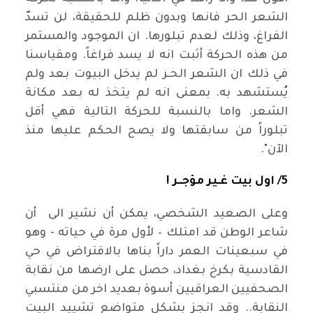
الشعر الحر فانها وبدون ظلم للحقيقة، لن تسدّ
الفراغ، وذلك لعدم تبلورها. ان الموجود والمستمر
من هذه الحركة أثبت انه لا يسد فراغاً. ومقياسنا
في ذلك ان الشعر الحـر لم يدخل البيوت بعد ولم
يُستشهد به. بمعنى انه لم يتخذ له بعد مكانة
الشعر. واما بالنسبة للحركة التالية فهي أقل
تبلوراً من سابقتها ولا يصح الحكم عليها منذ
الآن".
5/ اول بيت غـير مؤجــر !
وعلى الصعيد الشخصي، يمكن أن نشير الى أن
شاعر الوطن قد امتلك – لأول مرة في حياته - وهو
في سبعينات العمر داراً بناها بالاقتراض في حي
القادسية بكرخ بغداد، حصل على ارضها من نقابة
الصحفيين العراقيين أسوة بعديد اخر من منتسبي
النقابة.. وقد انجز بشكل متواضع تشييد البيت