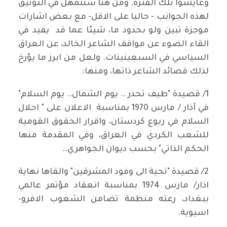
وعايشوا تلك الفترة. ومن هنا سنتمهل في التوثيق
لهذه الجوانب - حاليا على الاقل- مع بعض اشارات
موجزة تبين ولو بحدود ما، شيئا عما قد يفيد في
القاء الضوء عن مواقف الشاعر الخالد، عن العراق
السياسي في السبعينينات. ولعل من ابرز ما يؤرخ
لذلك قصائد الشاعر ذاتها، ومنها:
1/ قصيدة "طيف تحدر .. يوم الشمال.. يوم السلام"
في آذار / مارس 1970 بمناسبة الاعلان على " احلال
السلام في ربوع كردستان، واقرار الحقوق القومية
للشعب الكردي في العراق، وفي المقدمة منها
الحكم الذاتي" بحسب ديوان الجواهري..
2/ قصيدة "تحية الى وفود المشرقين" والقاها نهاية
اذار/ مارس 1974 بمناسبة انعقاد مؤتمر عالمي
ببغداد، رعته منظمة تضامن الشعوب الافرو-
اسيوية.