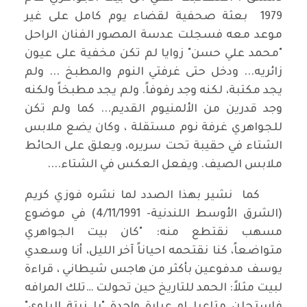
1979 بعثة صحفية لقضاء يوم كامل على غير
موعد معه فسجلت عدسة المصور الفنان الراحل
"محمد علي حسن" زوايا لم تكن مخفية على عيون
زائريه... ودخل حتى غرفتي النوم والمطبخ ... ولم
يجد مكتبة، لكنه وجد رفوفاً. ولم يجد مطبخاً ولكنه
وجد قدرين من الألمنيوم القديم... كما ولم تكن
للجواهري غرفة نوم مستقلة ، وكان يضع ملابس
الشتاء في حقيبة تحت سريره، ويعلق على الحائط
ملابس الصيف. ويفعل العكس في الشتاء....
كما نشير بهذا الصدد لما نشره فوزي كريم
(الشرق الأوسط اللندنية- 4/11/1991) في موضوع
مسهب نقتطع منه: "كان بيت الجواهري
متواضعاً، كنا نقتحمه احياناً آخر الليل، أنا وسعدي
يوسف مدفوعين بأكثر من هاجس شيطاني ، قراءة
لبيت مثلاً: الحمد للتاريخ حين تحولت …تلك المرافه