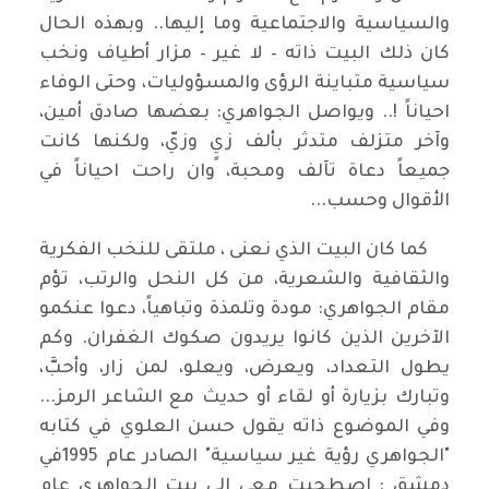
والسياسية والاجتماعية وما إليها.. وبهذه الحال
كان ذلك البيت ذاته – لا غير – مزار أطياف ونخب
سياسية متباينة الرؤى والمسؤوليات، وحتى الوفاء
احياناً !.. ويواصل الجواهري: بعضها صادق أمين،
وآخر متزلف متدثر بألف زيٍ وزيّ، ولكنها كانت
جميعاً دعاة تآلف ومحبة، وان راحت احياناً في
الأقوال وحسب...
كما كان البيت الذي نعنى ، ملتقى للنخب الفكرية
والثقافية والشعرية، من كل النحل والرتب، تؤم
مقام الجواهري: مودة وتلمذة وتباهياً، دعوا عنكمو
الآخرين الذين كانوا يريدون صكوك الغفران. وكم
يطول التعداد، ويعرض، ويعلو، لمن زار، وأحبَّ،
وتبارك بزيارة أو لقاء أو حديث مع الشاعر الرمز...
وفي الموضوع ذاته يقول حسن العلوي في كتابه
"الجواهري رؤية غير سياسية" الصادر عام 1995في
دمشق : اصطحبت معي الى بيت الجواهري عام