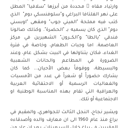
وارتياد مقاه ٍ محددة من أبرزها "سلافيا" المطل
على نهر الفلتافا البراغي و"سلوفنسكي دوم" الذي
كتب فيه مملحة "الميني جوب" ومقهى "اوبسني
دوم" الذي كان يسميه بـ "الحضرة". وكذلك صالونا
فندقي "يالطا" و"الكــرون" الشهيرين في مركز
العاصمة. اما وجبات الطعام، وخاصة في فترة
الغداء، فكان يتناولها في البيت بشكل عام، وعند
الضرورة في المطاعم والحانات الشعبية
والبسيطة، ووقوفاً بعض الأحيان... كما كان
يشارك حضوراً أو شعراً في عدد من الأمسيات
والفعاليات الرسمية أو الاحتفائية العربية
والعراقية التي تقام بهذه المناسبة الوطنية او
الاجتماعية أو تلك.
ويشير نجاح، النجل الثالث للجواهري، والمقيم في
براغ منذ عام 1960 الى ان معارف والده وأصدقاءه
المقربين في براغ خلال السبعينات، بعد ان عاد من