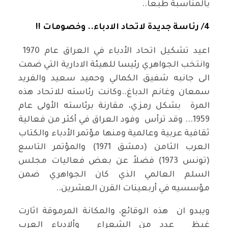
بالمناسبة طبعا..
4/ رئاسة جديدة لاتحاد الادباء.. وخصومات !!
اعيد تشكيل اتحاد الأدباء في العراق عام 1970
وانتخب الجواهري رئيسا للهيئة الادارية التي ضمت
الى جانبه شفيق الكمالي وحميد سعيد والفريد
سمعان وغانم الدباغ..وكانت رئاسته للاتحاد هذه
المرة بشكل رمزي، مقارنة برئاسته الأولى عام
1959... وقد ترأس وفود العراق في أكثر من فعالية
ثقافية عربية وعالمية ومنها مؤتمر الأدباء والكتاب
العرب الثامن (دمشق 1971) والمؤتمر التاسع
(تونس 1973) فضلاً عن بعض فعاليات مجلس
السلم العالمي الذي كان الجواهري ضمن
مؤسسيه في أربعينات القرن العشرين..
ويبدو ان هذه الوقائع، والمكانة المرموقة اثارت
غيظ عدد من الشعراء وألادباء العرب