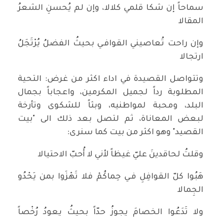
سماحاً إن شكا قلمي كلالا، وإن لم يُحسنِ الشعرُ
المقالا
وإن راحت تُعاصيني القوافـي بحيثُ الفضلُ يُرْتَجَلُ
ارتجالا
وتتواصل القصيدة في اداء اكثر من غرض: التحية
المطلوبة رداً لجميل المكرمين، واعجاباً بجمال
البلد، ومحبة لمواطنيه، وبثاً للشكوى وتأرخة
لبعض المعاناة، ثم لتصل بعد ذلك الى "بيت
القصيد" وهو اكثر من بيت كما سنرى:
وقلتُ لحاقدينَ عليّ غيظاً لأني لا أُحبّ الاحتيالا
هَبُوا كلّ القوافِلِ فـي حِماكُمْ فلا تَهْزَوا بمن يَحْدُو
الجِمالا
ولا تَدَعُوا الخصامَ يجوزُ حدّاً بحيثُ يعودُ رُخْصاً