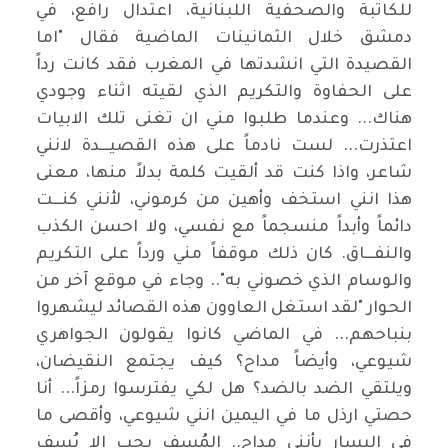
للكاتبة والصحفية اللبنانية، اعتدال رافع، في
دمشق خلال الثمانينات الماضية فقال "اما
القصيدة التي انشدتها في المغرب فقد كانت رداً
على الحفاوة والتكريم الذي لقيته اثناء وجودي
هناك... وعندما طلبوا مني ان تغنى تلك الابيات
اعتذرت... لست نادماً على هذه القصيـــدة لانني
شاعر، واذا كنت قد ألقيت كلمة بدلاً منها، معنى
هذا انني استخف وأهين من كرموني، لأنني كنـــت
دائماً وأبداً منسجماً مع نفسي، ولا احسن الكذب
والنفـــاق. كان ذلك موقفاً مني ورداً على التكريم
والوسام الذي خصوني به".. وجاء في موقع آخر من
الحوار "لقد استغل العاوون هذه القصائد ليشهروا
بنباحهم... في الماضي كانوا يقولون الجواهري
شيوعي، وأيضاً مداح؟ كيف يجتمع النقيضان،
ويلتقي الضد بالضد؟ هل لكي يفترسوا رمزاً... أنا
حصتي ارذل ما في اليمين انني شيوعي، وأقصى ما
في اليسار بأنني مداح.. المُسف يجب الا يُسف