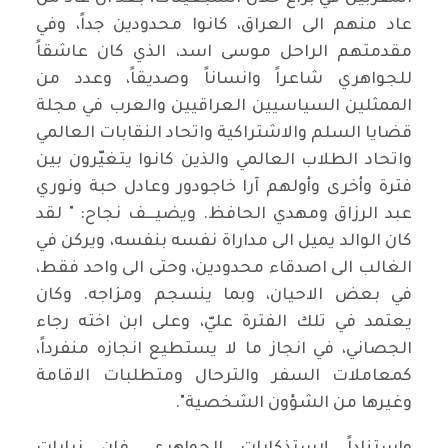
عاد منهم الى العراق، كانوا محدودين جداً، وفي
مقدمتهم الراحل موسى اسد، الذي كان عاشقاً
للجواهري شاعراً وانساناً وصديقاً، وعدد من
الممثلين السياسيين العراقيين والعرب في مجلة
قضايا السلم والاشتراكية واتحاد النقابات العالمي
واتحاد الطلاب العالمي والذين كانوا يتغيّرون بين
فترة وأخرى وأولهم آرا خاجودور وعادل حبة ونوري
عبد الرزاق ومهدي الحافظ. ويضيـــف نجاح: " لقد
كان الوالد يميل الى مداراة نفسه بنفسه، ويركن في
الغالب الى اصدقاء محدودين، وحتى الى واحد فقط،
في بعض الاحيان، وبما ينسجم ومزاجه. وكان
يعتمد في تلك الفترة عليّ، وعلى ابن اخته رجاء
الجصاني، في انجاز ما لا يستطيع انجازه منفرداً،
كمعاملات السفر والترحال ومتطلبات الاقامة
وغيرها من الشؤون الشخصية".