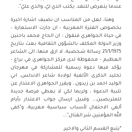
عندما يتعرض للنقد. يكتب الذي ليّ، والذي عليّ".
وهنا، لعل من المناسب ان نضيف اشارة اخيرة
بخصوص الفترة المغربية – ان جازت الاستعارة –
في حياة الجواهري فنقول : ان الحاج محمد باحنين
وزير الدولة المكلف بالشؤون الثقافية بعث بتاريخ
21/1/1975 رسالة شخصية، لا ارق منها، الى الشاعر
العظيم - محفوظة لدى مركز الجواهري في براغ -
يؤكد فيها دعوة رسمية للمشاركة في مهرجان
تخليد الذكرى الألفية لولادة شاعر الاندلس، ابي
الوليد احمد بن زيدون.. ويقرر الجواهري الاعتذار عن
تلبية الدعوة ، ولربما لكي لا يعطي فرصة جديدة
للمتربصين... وقبيل ارسال جواب الاعتذار بأيام
ألغي الاحتفال لأسباب سياسية مغربية، و"كفى
الله المؤمنين شر القتال"...
*يتبع القسم الثاني والاخير.