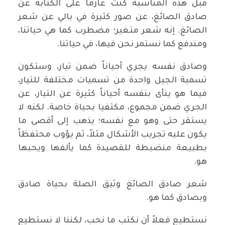
قبل هذه المناسبة كنت عازماً على الكتابة عن
صادق الصائغ، عن صور كثيرة في بالي عن شعر
الصائغ. إنه شعر متغير؛ مضطرب كما هي حياتنا،
ومندفع كما نستمر نحن فيها، في حياتنا.
وصادق نفسه يجري أحياناً ضمن تيار، وستكون
تسمية الجيل واحدة من تسميات مختلفة للتيار،
فيما هو ينأى بنفسه أحياناً كثيرة عن التيار، عن
الجري ضمن مجموع، مكتفيا بحياة خاصة. لكنه لا
يستقر حتى وهو مع نفسه؛ يذهب إلى أقصى ما
يكون عليه تجريب الأشكال مثلاً، ثم يؤوب محتفظاً
بطبيعة منضبطة للقصيدة كما يألفها ويحبها
هو.
شعر صادق الصائغ وثيق الصلة بحياة صادق
وبصادق كما هو.
نستطيع فعلاً أن نكتب ما نحب، لكننا لا نستطيع