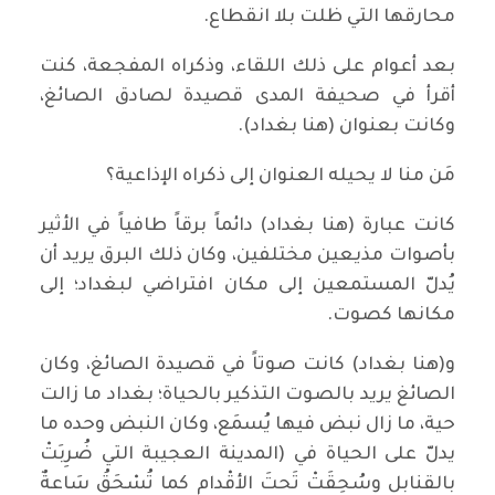
محارقها التي ظلت بلا انقطاع.
بعد أعوام على ذلك اللقاء، وذكراه المفجعة، كنت
أقرأ في صحيفة المدى قصيدة لصادق الصائغ،
وكانت بعنوان (هنا بغداد).
مَن منا لا يحيله العنوان إلى ذكراه الإذاعية؟
كانت عبارة (هنا بغداد) دائماً برقاً طافياً في الأثير
بأصوات مذيعين مختلفين، وكان ذلك البرق يريد أن
يُدلّ المستمعين إلى مكان افتراضي لبغداد؛ إلى
مكانها كصوت.
و(هنا بغداد) كانت صوتاً في قصيدة الصائغ، وكان
الصائغ يريد بالصوت التذكير بالحياة؛ بغداد ما زالت
حية، ما زال نبض فيها يُسمَع، وكان النبض وحده ما
يدلّ على الحياة في (المدينة العجيبة التي ضُرِبَتْ
بالقنابل وسُحِقَتْ تَحتَ الأقْدام كما تُسْحَقُ سَاعةٌ