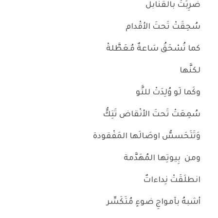
ضُرِبَتْ بالقنابل
سُحِقَتْ تَحتَ الأقْدام
كما تُسْحَقُ سَاعةٌ مُعَطَّلةْ
لكنَّها
وكَما لَو وُلِدَتْ للتَّو
سُمِعَتْ تَحتَ الأنْقاض تَتِكُّ
وَتَتَحَسسُّ اوصَالَها المَفْقودة
ومن بِيوتِها المُهَدَّمة
انطلَقَتْ نِداءاتٌ
أشبهُ بآمواجِ ضوءٍ مُتَكَسِّر