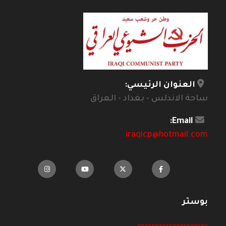
العنوان الرئيسي:
ساحة الاندلس - بغداد - العراق
Email:
iraqicp@hotmail.com
بوستر