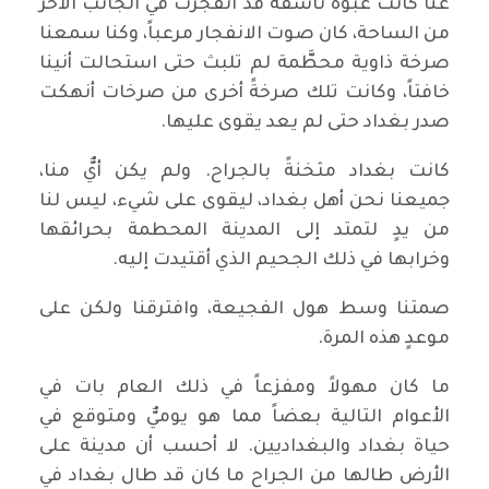
عنا كانت عبوة ناسفة قد انفجرت في الجانب الآخر
من الساحة، كان صوت الانفجار مرعباً، وكنا سمعنا
صرخة ذاوية محطَّمة لم تلبث حتى استحالت أنينا
خافتاً، وكانت تلك صرخةً أخرى من صرخات أنهكت
صدر بغداد حتى لم يعد يقوى عليها.
كانت بغداد مثخنةً بالجراح. ولم يكن أيٌّ منا،
جميعنا نحن أهل بغداد، ليقوى على شيء، ليس لنا
من يدٍ لتمتد إلى المدينة المحطمة بحرائقها
وخرابها في ذلك الجحيم الذي أقتيدت إليه.
صمتنا وسط هول الفجيعة، وافترقنا ولكن على
موعدٍ هذه المرة.
ما كان مهولاً ومفزعاً في ذلك العام بات في
الأعوام التالية بعضاً مما هو يوميٌّ ومتوقع في
حياة بغداد والبغداديين. لا أحسب أن مدينة على
الأرض طالها من الجراح ما كان قد طال بغداد في