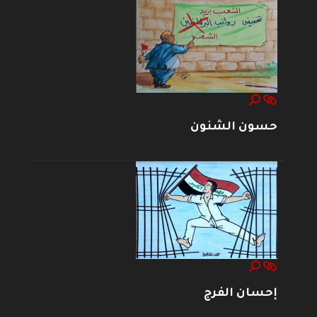
حسون الشنون
إحسان الفرج