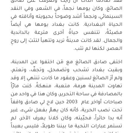
فقد صادف آنذاك أن رأيت وتعرّفت على صادق
الصائغ، وكان يومها نجماً، في الشعر، وفي النقد
السينمائي، ونجماً أشد وضوحاً بحيويته وأناقته في
الحياة البغدادية. كانت بغداد يومها هي أيضاً
مضيئةً، تتنفس حياةً أخرى مترعة بالداندية
والجمال. لقد كانت مدينةً تريد وتتهيأ لتثبَ إلى روحِ
العصر. لكنها لم تثب.
اختفى صادق الصائغ مع مَن اختفوا عن المدينة،
وبقيت بغداد تشحب وتضمحل، وتجفّ، وتعتم،
ولم أرَ الصائغ لسنين وعقود ما كادت تنتهي إلا وقد
تهاوت المدينة هرمة، متعبة، منهكةً. كنت مارّاً
بالمصادفة في ساحة التحرير، وكان هذا في واحد من
صباحات أواخر عام 2003 حين لاح لي صادق واقفاً
تحت نصب الحرية، كأنه كان يهمّ بفعل شيء، غير
أنه بدا حائراً، فحيّيته، وكان كلانا يعرف الآخر، لم
تستمر عبارات التحية ما بيننا طويلاً، فليس بعيداً