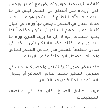
كتابة ما نريد، هذا تحوير وتعارض مع تعبير بورخس
الذي أوردناه قبل أسطر. في الشعر ليس كل ما
نريده منه نحبُّه، التطلّع في الشعر هو غير الحب،
هناك افتتان في الشعر لا يخفي حباً وراءه في أحيان
كثيرة. ومن المهم للشاعر أن يكون مخلصاً لما
يحب، منساقاً إليه لا إلى ما يريد. الجري وراء ما
يريد، وراء ما يفتنه، مضيعة لكل شيء. لقد بقي
صادق مخلصاً للشعر قدر إخلاص الشعر لصادق
ولحياته المضطربة والمندفعة في اآن ذاته.
هذه بعض صور كثيرة تتداعى وتحضر كلما كنت في
معرض التفكير بشعر صادق الصائع أو بمجال
الاستعداد للكتابة عن هذا الشعر.
عرفت صادق الصائغ، كان هذا في منتصف
السبعينيات.