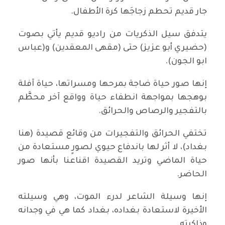
جار قديم تحطم زجاجَها كرة الأطفال.
يتدفق سيل الذكريات من راديو قديم يأتي بصوت
(حضيري أبو عزيز) حتى (مقهى المعقدين) و(عباس
ابو الجون).
إنها صور حياة ضاجة بمرحها ومسراتها، حياة آفلة
بوهجها بمواجهة انطفاء حياة وواقع آخر محطَّم
بالتفجير والرصاص والحرائق.
تختفي الحرائق والتفجيرات من وقائع قصيدة (هنا
بغداد)، لا أثر لها باندفاع حيوي لصورٍ مستعادة من
حياة الماضي وتريد القصيدة اقناعنا بأنها صور
الحاضر.
إنها وسيلة الشاعر لدرء الموت، وهي وسيلته
الأخيرة لاستعادة بغداده، بغداد كما هي في وجدانه
وذاكرته.