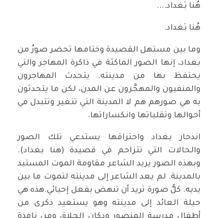
هُنا بَغداد....
هُنا بَغداد.
وما بين مستهل القصيدة وختامها تحضر صورُ من
بغداد، إنها الصور الماكثة في ذاكرة المهاجر والتي
يحتفظ بها من مدينته. يتحدث المهاجرون
والمنفيون والمهجَّرون عن المدن، لكن ما يتحدثون
به هي صورهم هم لا المدينة التي تتغير وتتبدل في
أحوالها وتقلباتها وانكساراتها.
اندحار بغداد واحتراقها يستدعي تلك الصور
والحالات التي تتزاحم في قصيدة (هنا بغداد).
وبهذه الصور يريد الشاعر مقاومة الموت المستبد
بالمدينة. لم يعد الشاعر إلى مدينته لتموت ما بين
يديه. كلُّ صورة تريد أن تنهض بفعل إحيائي.هذه هي
حيلة العائد إلى مدينته وهو يستعيد ذكرى من
أطفال مدرسة المنصور ودكان الحلاق ومن نافذة