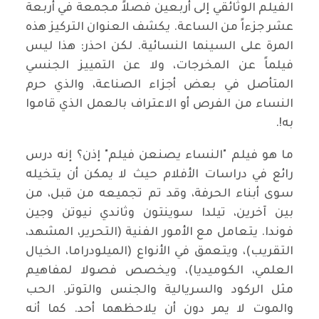
الفيلم الوثائقي إلى أربعين فصلاً مجمعة في أربعة
عشر جزءاً من الساعة. يكشف العنوان التركيز هذه
المرة على السينما النسائية. لكن احذر: هذا ليس
فيلماً عن المخرجات، ولا عن التمييز الجنسي
المتأصل في بعض أجزاء الصناعة، والذي حرم
النساء من الفرص أو الاعتراف بالعمل الذي قاموا
به!.
ما هو فيلم "النساء يصنعن فيلم" إذن؟ إنه درس
رائع في دراسات الأفلام حيث لا يمكن أن يتخيله
سوى أبناء الحرفة، وقد تم تجميعه من قبل، من
بين آخرين، تيلدا سوينتون وثاندي نيوتن وجين
فوندا. يتعامل مع الأمور الفنية (التحرير، المشهد،
التقريب)، ويتعمق في الأنواع (الميلودراما، الخيال
العلمي، الكوميديا)، ويخصص فصولا لمفاهيم
مثل الركود والسريالية والجنس والتوتر. الحب
والموت لا يمر دون أن يلاحظهما أحد. كما أنه