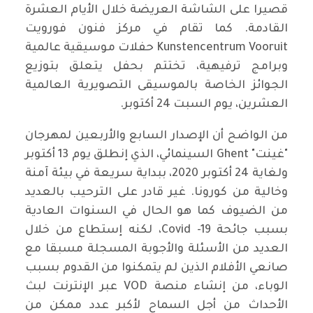
قصيرا على الشاشة العريضة خلال الأيام العشرة
القادمة. كما تقام في مركز فنون فورويت
Kunstencentrum Vooruit حفلات موسيقية عالمية
وبرامج ترفيهية، تختتم بحفل يتعلق بتوزيع
الجوائز الخاصة بالموسيقى التصويرية العالمية
العشرين، يوم السبت 24 أكتوبر.
من الواضح أن الإصدار السابع والأربعين لمهرجان
"غينت" Ghent السينمائي، الذي إنطلق يوم 13 أكتوبر
ولغاية 24 أكتوبر 2020، ببداية سريعة في بيئة آمنة
وخالية من كورونا. غير قادر على الترحيب بالعديد
من الضيوف كما هو الحال في السنوات العادية
بسبب جائحة Covid -19، لكنه إستطاع من خلال
العديد من الأسئلة والأجوبة المسجلة مسبقا مع
صانعي الأفلام الذين لم يتمكنوا من القدوم بسبب
الوباء، من إنشاء منصة VOD عبر الإنترنت لبث
الأحداث من أجل السماح لأكبر عدد ممكن من