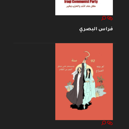
فراس البصري