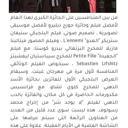
من بين المتنافسين على الجائزة الكبرى لهذا العام
لأفضل فيلم وجائزة جورج ديليرو لأفضل موسيقى
تصويرية ـ تصميم صوتي، فيلم البلجيكي ستيفان
ستريكر "العدو" L'ennemi ، وفيلم المصور فيتالينا
فاريلا للمخرج البرتغالي بيدرو كوستا. مع فيلم
"الحفيدة" Petite Fille للمخرج سيباستيان ليفشيتز
Sébastien Lifshitz ، سيخوض الفيلم الوثائقي
المنافسة لأول مرة في مهرجان غينت. وسيقام
العرض البلجيكي الأول للفائزين بجائزة الأسد
الذهبي للمخرج كلوي تشاو، مع فرانسيس
مكدورماند الحاضرة في كل مكان، والفائزة بالدب
الذهبي لفيلم "لا يوجد شر" من إخراج محمد
رسولوف. هذه ليست سوى عدد قليل من العديد
من العناوين الرائعة التي سيتم عرضها على
الشاشة الفضية في الأيام المقبلة. علاوة على هذه