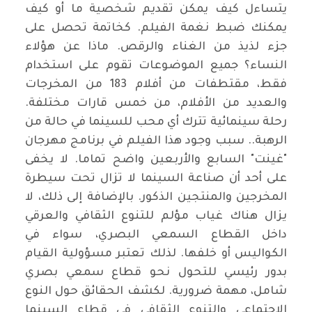
يتساءل كيف يمكن تقديم شخصية ما أو كيف
يمكنك ضبط نغمة الفيلم. كخاتمة تحصل على
جزء لذيذ من الغناء والرقص. ماذا عن هؤلاء
النساء؟ جميع الموضوعات تقوم على استخدام
فقط، مقتطفات من أفلام 183 من المخرجات
والعديد من الأفلام، من خمس قارات مختلفة.
رحلة سينمائية تترك أي محب للسينما في حالة من
الرهبة.. سبب وجود هذا الفيلم في برنامج مهرجان
"غينت" السابع والأربعين واضح تماما. لا يخفى
على أحد أن صناعة السينما لا تزال تحت سيطرة
المخرجين والمنتجين الذكور. بالإضافة إلى ذلك، لا
يزال هناك غياب مؤلم للتنوع الثقافي والعرقي
داخل القطاع السمعي البصري، سواء في
الكواليس أو خلفها. لذلك تعتبر مسؤولية القيام
بدور رئيسي للتحول نحو قطاع سمعي بصري
شامل، مهمة ضرورية. لكشف الحقائق حول النوع
الاجتماعي والتنوع الثقافي في قطاع السينما