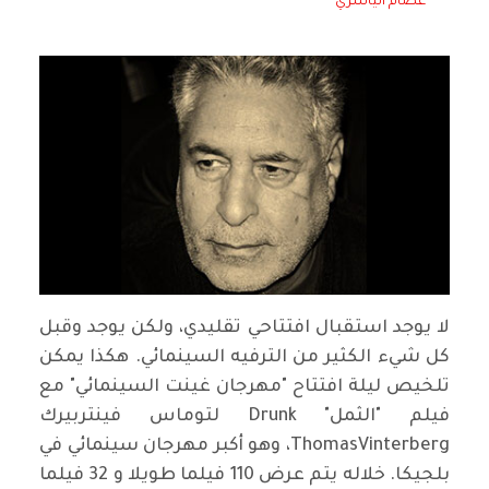
عصام الياسري
لا يوجد استقبال افتتاحي تقليدي، ولكن يوجد وقبل
كل شيء الكثير من الترفيه السينمائي. هكذا يمكن
تلخيص ليلة افتتاح "مهرجان غينت السينمائي" مع
فيلم "الثمل" Drunk لتوماس فينتربيرك
ThomasVinterberg، وهو أكبر مهرجان سينمائي في
بلجيكا. خلاله يتم عرض 110 فيلما طويلا و 32 فيلما