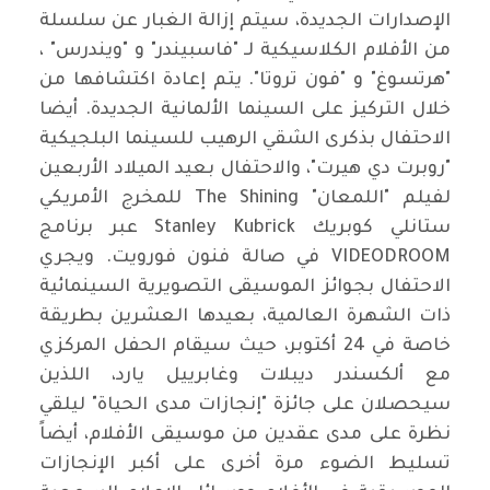
الإصدارات الجديدة، سيتم إزالة الغبار عن سلسلة
من الأفلام الكلاسيكية لـ "فاسبيندر" و "ويندرس" ،
"هرتسوغ" و "فون تروتا". يتم إعادة اكتشافها من
خلال التركيز على السينما الألمانية الجديدة. أيضا
الاحتفال بذكرى الشقي الرهيب للسينما البلجيكية
"روبرت دي هيرت"، والاحتفال بعيد الميلاد الأربعين
لفيلم "اللمعان" The Shining للمخرج الأمريكي
ستانلي كوبريك Stanley Kubrick عبر برنامج
VIDEODROOM في صالة فنون فورويت. ويجري
الاحتفال بجوائز الموسيقى التصويرية السينمائية
ذات الشهرة العالمية، بعيدها العشرين بطريقة
خاصة في 24 أكتوبر، حيث سيقام الحفل المركزي
مع ألكسندر ديبلات وغابرييل يارد، اللذين
سيحصلان على جائزة "إنجازات مدى الحياة" ليلقي
نظرة على مدى عقدين من موسيقى الأفلام، أيضاً
تسليط الضوء مرة أخرى على أكبر الإنجازات