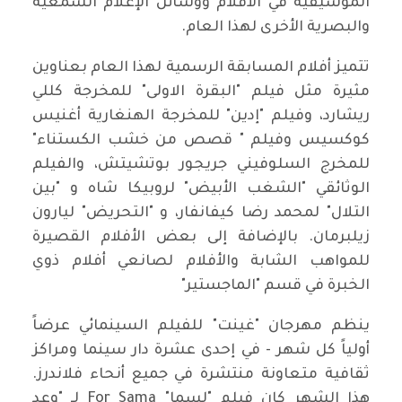
الموسيقية في الأفلام ووسائل الإعلام السمعية
والبصرية الأخرى لهذا العام.
تتميز أفلام المسابقة الرسمية لهذا العام بعناوين
مثيرة مثل فيلم "البقرة الاولى" للمخرجة كللي
ريشارد، وفيلم "إدين" للمخرجة الهنغارية أغنيس
كوكسيس وفيلم " قصص من خشب الكستناء"
للمخرج السلوفيني جريجور بوتشيتش، والفيلم
الوثائقي "الشغب الأبيض" لروبيكا شاه و "بين
التلال" لمحمد رضا كيفانفار، و "التحريض" ليارون
زيلبرمان. بالإضافة إلى بعض الأفلام القصيرة
للمواهب الشابة والأفلام لصانعي أفلام ذوي
الخبرة في قسم "الماجستير"
ينظم مهرجان "غينت" للفيلم السينمائي عرضاً
أولياً كل شهر - في إحدى عشرة دار سينما ومراكز
ثقافية متعاونة منتشرة في جميع أنحاء فلاندرز.
هذا الشهر كان فيلم "لسما" For Sama لـ "وعد