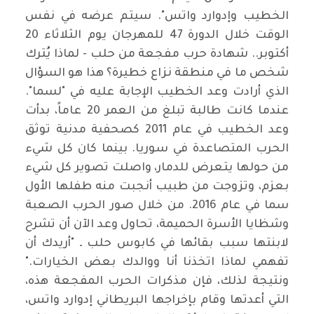
الخطيب وإدوارد واتس". سيتم عرضه في نفس
الوقت خلال الدورة 47 للمهرجان يوم الثلاثاء 20
أكتوبر.. شهادة حرب مفجعة من حلب - لماذا يُترك
شخص ما في منطقة نزاع خطيرة؟ هذا هو السؤال
الذي أرادت وعد الخطيب الإجابة عليه في "لسما".
عندما كانت طالبة تبلغ من العمر 20 عاماً، بدأت
وعد الخطيب في عام 2011 كصحفية مدنية توثق
الحرب المتصاعدة في سوريا. بينما كان كل شيء
من حولها يتعرض للدمار، واصلت تصوير كل شيء
بعزم، وتزوجت من طبيب أنجبت منه طفلها الأول
سما في عام 2016. من خلال صور الحرب الصعبة
وشظايا الأسرة الحميمة، تحاول وعد الآن أن تشرح
لابنتها سبب بقائها في كابوس حلب ـ "أريدك أن
تفهمي لماذا اتخذنا أنا ووالدك بعض الخيارات."
ونتيجة لذلك، فإن مذكرات الحرب المفجعة هذه،
التي أعدتها وقام بإخراجها البريطاني إدوارد واتس،