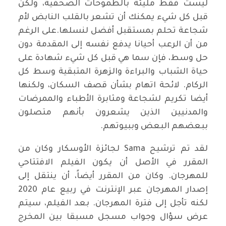
ليست فقط مليئة بالطموحات الصحفية، ولكن
قبل كل شيء يمكنك أن تشعر بالقلب النابض لأم
شجاعة تحلم بمستقبل أفضل لنسلها.على الرغم
من أن الرعب أحيانا يدفع نفسه إلى المقدمة دون
حل وسط، فإن سما هي قبل كل شيء شهادة على
حياة الشباب والبراءة والزهرة المتبقية وسط كل
الركام. لائحة اتهام بشأن قصف السكان، ولكنها
أيضا تكريم لشجاعة ومثابرة الأطباء والممرضات
والمدنيين الذين يشعرون بأنهم متصلون
ببعضهم البعض وببيوتهم.
لقد تم ترشيح Sama لجائزة الأوسكار وكان من
المقرر في الأصل أن يكون الفيلم الافتتاحي
للمهرجان. وكان من المقرر أيضاً، أن ينتقل إلى
إصدار المهرجان عبر الإنترنت في ربيع عام 2020
لكنه تأجل إلى فترة المهرجان. بعد الفيلم، سيتم
عرض سؤال وجواب مسجل مسبقا بين المخرج