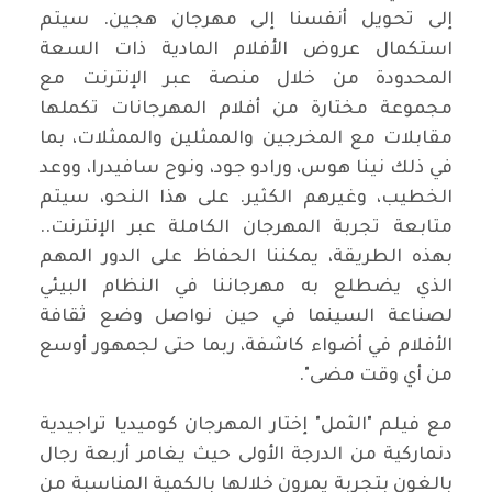
إلى تحويل أنفسنا إلى مهرجان هجين. سيتم
استكمال عروض الأفلام المادية ذات السعة
المحدودة من خلال منصة عبر الإنترنت مع
مجموعة مختارة من أفلام المهرجانات تكملها
مقابلات مع المخرجين والممثلين والممثلات، بما
في ذلك نينا هوس، ورادو جود، ونوح سافيدرا، ووعد
الخطيب، وغيرهم الكثير. على هذا النحو، سيتم
متابعة تجربة المهرجان الكاملة عبر الإنترنت..
بهذه الطريقة، يمكننا الحفاظ على الدور المهم
الذي يضطلع به مهرجاننا في النظام البيئي
لصناعة السينما في حين نواصل وضع ثقافة
الأفلام في أضواء كاشفة، ربما حتى لجمهور أوسع
من أي وقت مضى".
مع فيلم "الثمل" إختار المهرجان كوميديا ​​تراجيدية
دنماركية من الدرجة الأولى حيث يغامر أربعة رجال
بالغون بتجربة يمرون خلالها بالكمية المناسبة من