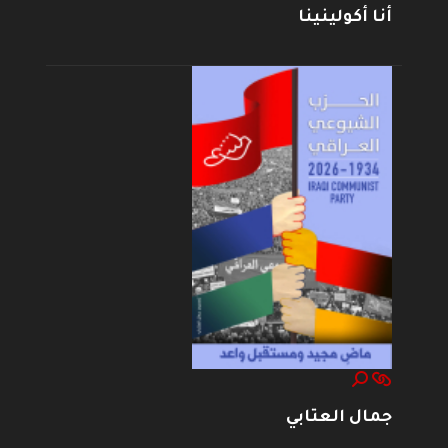
أنا أكولينينا
جمال العتابي