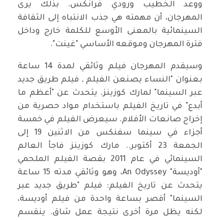
ووعد الخطيب ورودي فرانكس. بذلك يرى
المهرجان، أن مهمته هي جذب الانتباه إلى الثقافة
السينمائية بالمعنى الأوسع للكلمة خارج وداخل
فترة المهرجان وموقعه الأساسي "غينت".
وسيقدم المهرجان فيلم وثائقي لمدة 14 ساعة
بعنوان "النساء يصنعن الفيلم ـ فيلم طريق جديد
عبر السينما" لمارك كوزينز. يتحدث عن "أعظم ما
أبدع" في تاريخ الفيلم باستخدام مواد حصرية من
إخراج صانعات الأفلام. سيعرض الفيلم في خمسة
أجزاء في سينما سفنكس من الاثنين 19 إلى
الجمعة 23 أكتوبر.. مارك كوزينز فاجأ العالم
السينمائي في عام 2011 بقصة الفيلم الملحمي
"أوديسة" An Odyssey، وهو وثائقي مدته 15 ساعة
يتحدث عن تاريخ الفيلم: فيلم "طريق جديد عبر
السينما" أقصر بساعة واحدة من فيلم أوديسة،
لكنه يظل مرة أخرى نتيجة عمل شاق. ينقسم