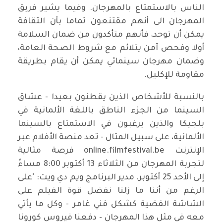
الناس بالاستمتاع بالمهرجان. وفيما يشير فريق
المهرجان الى أنهم مقتنعون تماما بأن الثقافة
يمكن أن توحد، فأنهم متأكدون من ضمان السلامة
أولا وفحص آمن يتلائم مع شروط الصحة العامة،
وضمان مهرجان سينمائي يمكن أن يقام بطريقة
مقاومة للإكليل.
بالنسبة للأشخاص الذين يقطنون بعيدا - عشاق
السينما من الجزء الناطق باللغة الألمانية في
بلجيكا والذين يرغبون في الاستمتاع بالسينما
الألمانية، على سبيل المثال - تعد منصة الأفلام عبر
الإنترنت online.filmfestival.be فرصة مثالية
لتجربة المهرجان من الثلاثاء 13 أكتوبر 8:00 مساءً
إلى الأحد 25 أكتوبر. مدير البرنامج ويم دي ويت: "على
الرغم من أننا ما زلنا نفضل قوة الفيلم على
الشاشة الفضية كشكل فني غامر - وكل ما يأتي
معه في مثل هذا المهرجان - دفعنا فيروس كورونا