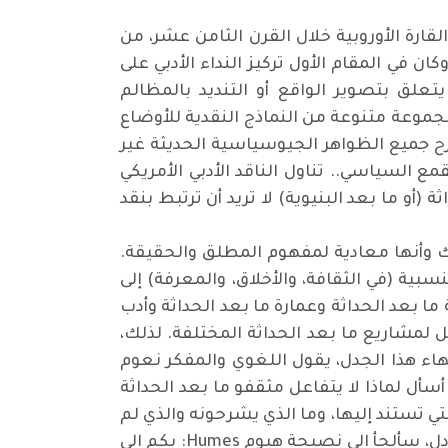
رة الأوروبية خلال القرن الثامن عشر، من
ن في المقام الأول تركيز النداء الأدبي على
تعلق بتصوير الواقع أو التنديد بالمظالم
ا مجموعة متنوعة من النماذج النقدية للأوضاع
رح جميع الظواهر الجيوسياسية الحديثة غير
مع السياسي.. تناول الناقد الأدبي الأمريكي
لظاهرة بالقول: أن ما بعد الحداثة (أو ما بعد البنيوية) لا تريد أن ترتبط بنقد
اسك وأنها معادية لمفهوم المطلق والحقيقة.
ية (في الثقافة، والأخلاق، والمعرفة) إلى
ا بعد الحداثة وعمارة ما بعد الحداثة وأدب
مل لمشاريع ما بعد الحداثة المختلفة. لذلك،
اء هذا الجدل، يقول اللغوي والمفكر نعوم
أسأل لماذا لا يتفاعل مثقفو ما بعد الحداثة
تي تستند إليها، وما الذي يشرحونه والذي لم
يكن واضحاً بالفعل، وما إلى ذلك؟، هذه متطلبات قيمة. إذا لم يتم الوفاء بالجواب عليها، في ظرف غير عادل، سألجأ إلى نصيحة هيوم Humes: بكم إلى