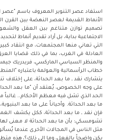
استفاد عصر التنوير المعروف باسم "عصر ال
الأنماط القديمة لعصر النهضة بين القرن الرا
تصميم توازن متناغم بين العقل والشعور، ي
الاجتماعية بداية، بل أراد تقديم أنماط لتحدي
التي تعاني منها المجتمعات، مع انتقاد كبي
العادلة في الغرب، بما في ذلك قضايا العرق و
خطاب الرأسمالية والعولمة باعتباره "المنطق
يتشارك نقد ـ ما بعد الحداثة، على إختلاف ت
على وجه الخصوص، يُعتقد أن "ما بعد الحداث
الحد الذي تشل فيه معظم الأحكام.. غالباً م
ما بعد الحداثة. وأحياناً على ما بعد البنيو
فإن نقد ـ ما بعد الحداثة، ككل يكشف الغم
تشومسكي: بأن ما بعد الحداثة لا معنى لها لأ
مثل الناس في المجالات الأخرى عندما يُسألون