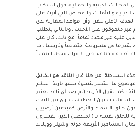
غوته Goethe، الناقد للارتباك وحتى الخلط بين المجالات الدينية والجمالية، حول انسكاب
نسيه في القرن الثامن عشر فاكنرودر Wackenroder على الرسومات الدينية والتأملات والقصص التي أثرت على
الهدف الأعلى للفن، وأن قواعد المغازلة لدى
 غير متفوقون على الأحدث ـ وبالتالي يتطلب
لدين عليه غير محدد تماماً. مع ذلك، كان على
بقدر ما هي مشروطة اجتماعياً وتاريخيا.. ما
ثقافة مختلفة، حتى الأفراد، فقط، اعتماداً
الأمر ليس بهذه البساطة. من هنا فإن الناقد هو الخالق
ل موضوع ما، يشعر بنشوة سمو باردة، أعظم
 كما يقول ألفريد: (لم يعد أي ناقد يعتبر
.. ألفريد كير، المصاب بجنون العظمة، ساوى بين النقد،
تبعون خالق السماء والأرض كمبدعين أرضيين
ة للخلق نفسه بـ (المبدعين الذين يفسرون
ال المشاهير الأربعة جوته وشيلر وويلاند