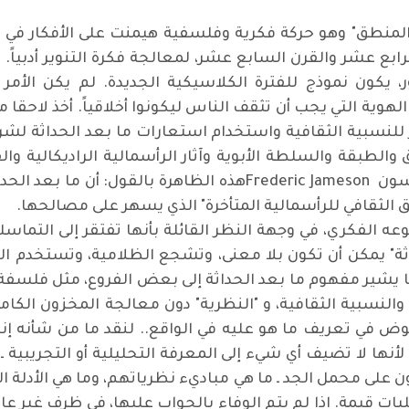
منطق" وهو حركة فكرية وفلسفية هيمنت على الأفكار في القا
بع عشر والقرن السابع عشر، لمعالجة فكرة التنوير أدبياً. وكا
كون نموذج للفترة الكلاسيكية الجديدة. لم يكن الأمر ي
د الهوية التي يجب أن تثقف الناس ليكونوا أخلاقياً. أخذ لاحق
ر للنسبية الثقافية واستخدام استعارات ما بعد الحداثة لش
الطبقة والسلطة الأبوية وآثار الرأسمالية الراديكالية والق
والمنظر السياسي الماركسي، فريدريك جيمسون Frederic Jamesonهذه ا
 الثقافي للرأسمالية المتأخرة" الذي يسهر على مصالحها.
نوعه الفكري، في وجهة النظر القائلة بأنها تفتقر إلى التم
ة" يمكن أن تكون بلا معنى، وتشجع الظلامية، وتستخدم النسب
ا يشير مفهوم ما بعد الحداثة إلى بعض الفروع، مثل فلسفة م
ية، والنسبية الثقافية، و "النظرية" دون معالجة المخزون الكا
وض في تعريف ما هو عليه في الواقع.. لنقد ما من شأنه إنه
نها لا تضيف أي شيء إلى المعرفة التحليلية أو التجريبية ـ 
 على محمل الجد ـ ما هي مباديء نظرياتهم، وما هي الأدلة ال