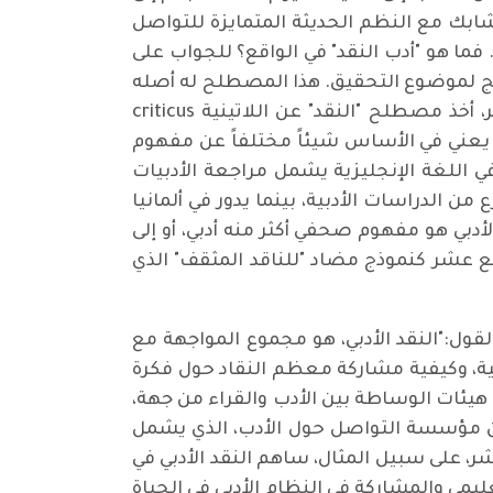
ابك مع النظم الحديثة المتمايزة للتواصل
 فما هو "أدب النقد" في الواقع؟ للجواب على
نهج لموضوع التحقيق. هذا المصطلح له أصله
الاشتقاقي من الفعل اليوناني kr í no ، والذي ترجم فراق، منفصل، قرار أو حكم. في القرن السابع عشر، أخذ مصطلح "النقد" عن اللاتينية criticus
ية kritischer Beurteiler "مقيّم متشدد" فيما بعد Kritiker"ناقد". عموماً يعني في الأساس شيئاً مختلفاً عن مفهوم
 في اللغة الإنجليزية يشمل مراجعة الأدبيات
Critiq "النقد الأدبي" ويُصنف على أنه فرع من الدراسات الأدبية، بينما يدور في ألمانيا
لأدبي هو مفهوم صحفي أكثر منه أدبي، أو إلى
ر عالمياً في القرن السابع عشر كنموذج مضاد "للناقد المثقف" الذي
خطاب الإعلامي بالقول:"النقد الأدبي، هو مجموع المواجهة مع
نية، وكيفية مشاركة معظم النقاد حول فكرة
م هيئات الوساطة بين الأدب والقراء من جهة،
 من مؤسسة التواصل حول الأدب، الذي يشمل
شر، على سبيل المثال، ساهم النقد الأدبي في
مي والمشاركة في النظام الأدبي في الحياة