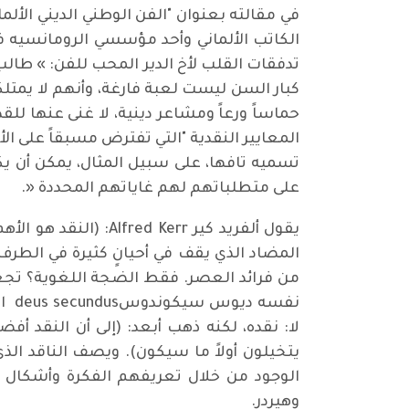
تدفقات القلب لأخ الدير المحب للفن: » طالب
كبار السن ليست لعبة فارغة، وأنهم لا يمتلك
حماساً ورعاً ومشاعر دينية، لا غنى عنها للقد
المعايير النقدية "التي تفترض مسبقاً على ال
تسميه تافها، على سبيل المثال، يمكن أن يكو
على متطلباتهم لهم غاياتهم المحددة «.
يقول ألفريد كير err
المضاد الذي يقف في أحيانٍ كثيرة في الطر
من فرائد العصر. فقط الضجة اللغوية؟ تجعل 
نفس
لا: نقده، لكنه ذهب أبعد: (إلى أن النقد أ
يتخيلون أولاً ما سيكون). ويصف الناقد ال
الوجود من خلال تعريفهم الفكرة وأشكال ال
وهيردر.