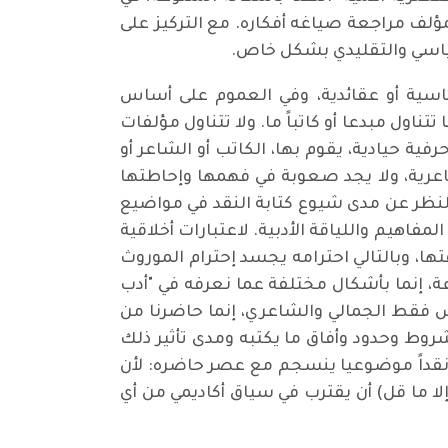
لمؤلف مراجعة صياغه أفكاره. مع التركيز على
سياسي والتقليدي بشكل خاص.
سياسية أو عقائدية، وفي العموم على أساس
ناول مبدعا أو كاتباً ما. ولا تتناول مؤلفات
فية حيادية، يقوم بها، الكاتب أو الشاعر أو
شاعرية، ولا يجد صعوبة في فهمها وإحاطتها
ض النظر عن مدى شيوع كتابة النقد في مواضيع
فاهيم واللياقة الأدبية. لاعتبارات أخلاقية
ها، وبالتالي احترامه يجسد إحترام الموروث
وعة، إنما بأشكال مختلفة عما نعرفه في "أدب
يس فقط الجمالي والشاعري، إنما حاضرنا من
روط وحدود وأفاق ما يكتبه ومدى تأثير ذلك
ية نقداً موضوعيا ينسجم مع عصر حاضره: لأن
إلا ما قل) أن يقترب في سياق أكاديمي من أي