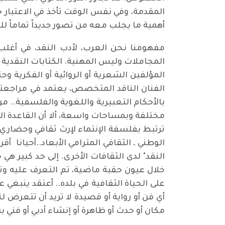
المقدمة، وفي نفس الوقت تأخذ في الاعتبار حق
أهمية ما يجلب معه من تصور جديداً تماماً
مفهومنا نحن العرب، لأدب النقد، في أغلب 
المجاملات وليس المهنية. الكتابات النقدية عن
المؤلفين الشعرية أو الروائية أو الفكرية وح
الفنان الناقد المتخصص، يعتمد في مراجعته 
بالأحكام التعبيرية واللغوية والفلسفية.. م
مختلفة وبمساحات واسعة، ألا أن القاعدة الع
ترتبط بفلسفة الإنتماء لإرث ثقافي وحضاري ي
الوطني ـ الثقافي المترامي الأبعاد..أحيانا 
النقد" لدى الثقافات الأخرى. إلى حد كبير 
خلال عيون حقبة ماضية، تم التعرف عليه وتد
على الحياة الثقافية في بلده.. أعتقد ينبغي
أي فن أو رواية أو قصيدة لا تريد أن تتعرض ل
مكان أو حدث أو ظاهرة أو إنشاء أدبي أو فني 