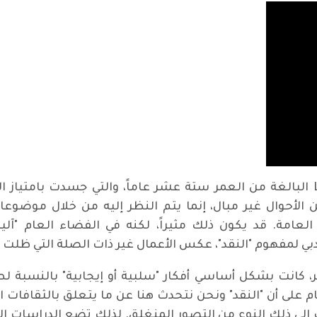
لفترة طويلة ارتبطت أسطورة لوريس Loris البالغة من العمر ستة عشر عاماً، والت
 الأحوال غير مبال، إنما يتم النظر إليه من خلال موضوعات 
لعامة. قد يكون ذلك مثيراً، لكنه في الفضاء العام "آلي
دبي لمفهوم "النقد"، عكس الأعمال غير ذات الصلة التي ظلت
ر، كانت بشكل أساسي أفكار "سلبية أو إيجابية" بالنسبة لط
على أن "النقد" ونحن نتحدث هنا عن ما يتعلق بالثقافات ال
 إلى ذلك النوع من التصور المنغلق. لذلك تضع الدراسات الع