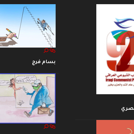
--------------------
------
بسام فرج
بصري