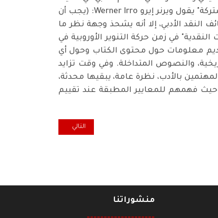
الثقافية نفسها.. ببيانه "النقد ليس غاية في حد ذاته، ولكنه يؤدي مهمة يسهل تعريفها ـ أساسيات مشتركة" يقول ويرنر إيرو Werner Irro: (يجب أن
ف النقد الأدبي، إلا أنه يشحذ وجهة نظر ما
 ويقول توماس آنز Thomas Anz (منذ ظهور "المراجعات النقدية" في زمن حركة التنوير الأوروبية في
تقديم معلومات حول محتوى الكتاب وحول أي
ريخية، والنصوص المتداخلة. وفي وقت تزايد
المهتمين بالأدب، نظرة عامة، يبقيها محدثة،
ن حيث فهمهم للمعايير المطبقة عند تقييم
المقال التالي: الحلم وقطار الوهم
التالي
منشوراتنا