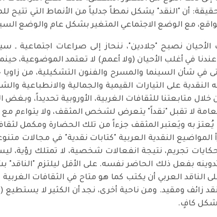
يقة: أن "النقد" يشكل نمطاً جدلياً من الأنماط التي تتيح ل
 للواقع، مع الوضع الاجتماعي المتغير بشكل عام والوضع ال
الأحيان نصبح "جلادين"، ننحاز إلى صراعات اجتماعية ـ 
دنا في أغلب الأحيان (ولا أعمم) لا تعتمد الموضوعية، حينما تت
تى في شأن السينما والمسرح والفنون التشكيلية، من زاويا حر
النقدية على التيارات القيمية والجمالية والانطباعية وال
ن خلال متابعتنا للثقافات الغربية، الأوروبية تحديداً، وبغ
امة لا تقبل "نقداً" يتعرض لشخص المثقف، ولا يتواءم مع الم
ُعتز به ويَعتبر المثقف جزءاً من تلك الحضارة ومكمل لثقافت
أقرأ المواضيع النقدية العربية "كتابات نقدية" في مجالات متن
هي حكايات تجريم، نتيجة انفعالات شخصية، لا تمتلك رؤية، ل
وينه بفعل ذلك الحاضر نفسه. على الأقل ليلتزم "الناقد" بش
 على الناقد العربي أن يكتب كما هو متاح في الثقافات الغرب
نقد زائف ومقيد. ومن ناحية أخرى، نجد أن الكثير لا يستطيع (
بشكل كافٍ.