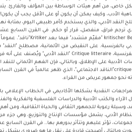
بشكل خاص، من أهم هيئات الوساطة بين المؤلف والقارئ. يتش
اهية الأدب، وكيف يمكن أن يكون أو على الأقل يجب أن يكون!.
ح النقد الأدبي، والذي يستخدم كأمر طبيعي اليوم، بمثابة 
(القاضي الناقد)، إلى اللغة الألمان
الأدبي بالفرنسية. على النقيض من الألمانية، مصطلح "النقد"
والنظريات في الدراسات الأدبية. في اللغة الفرنسية، ue litteraire
الأدبية على الإطلاق، وبالتالي، فإن الفهم الألماني للنقد ا
حدٍ كبير يشبه التعريف الفرنسي critique mondaine"الناقد الاجتماعي"، الذي ظه
ظرته نحو جمهور عريض من القراء.
اول وينديلين دينجلر Wendelin Dengler المراجعات النقدية بشكلها الأكاديمي في ال
الآراء والكتب الأدبية والدراسات الفلسفية والفكرية والف
قد، وسيلة رعوية للجمهور الثقافي والحياة الثقافية، ومن أه
النظام الأدبي، يشمل مؤسسات الإنتاج والتوزيع، وهي جزء
لمجموعات، تؤثر عليهم وتتأثر بدورهم بها.. في القرن السابع ع
ورت وبالتالي أصبحت قادرة على نقل ما هو ضروري بشكل تعلي