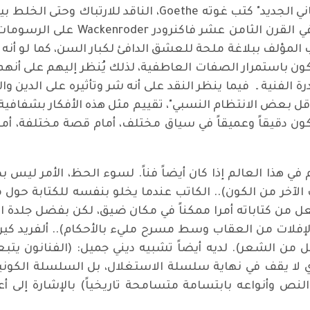
في مقالته بعنوان "الفن الوطني الديني الألماني الجديد" كتب 
الكاتب الألماني وأحد مؤسسي الروما
 المؤلف ببلاغة ملحة للعشق الدافئ لكبار السن، كما لو أنه 
ون باستمرار الصفات العاطفية، لذلك يُنظر إليهم على أنهم
رة الفنية ـ فيما ينظر النقد على أنه شر وتأثيره على الدين وا
أقل بعض الانتظام النسبي"، تقييم مثل هذه الأفكار بشفافية، 
ن دقيقاً وعميقاً في سياق مختلف، أمام قصة مختلفة، أمام 
Alfred K: (النقد هو الأهم في هذا العالم إذا كان أيضاً فناً. لسوء الحظ، 
ف الآخر من الكون).. الكاتب عندما يخلو بنفسه للكتابة حو
من كتاباته أمرا ممكناً في مكان ضيق، لكن بفضل جلدة النقد
ه ديوس سيكوندوسdeus secundus الإفلات من العقاب وسط مسرح مليء بالأحكام)
فضل من الشعر). لديه أيضاً تشبيه ديني جميل: (الفنانون ي
ذي لا يقف في نهاية سلسلة الاستغلال، بل السلسلة الكوني
نص وأنواعه بابتسامة متسامحة تاريخياً) بالإشارة إلى أعم