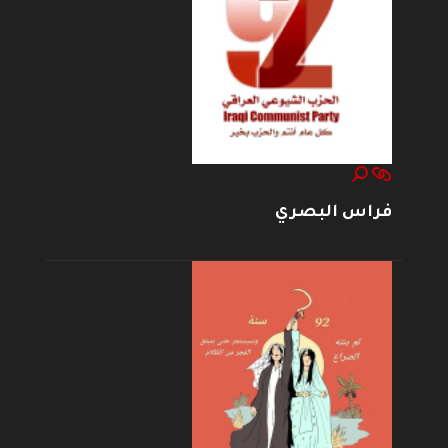
فراس البصري