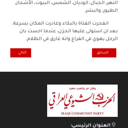
النهر، الجبال، الوديان، الشمس، البيوت، الأشجار،
الطيور، والبشر.
انفجرت الفتاة بالبكاء وغادرت المكان بسرعة،
بعد ان استولى عليها الحزن، عندما احست بان
الرجل يهوي في الفراغ وانه غارق في الظلام.
المقال السابق: ايطاليا تحتفل بالذكرى الـ70 لرحيل الشاعر بافيزي
المقال التالي: ال
السابق
التالي
العنوان الرئيسي: