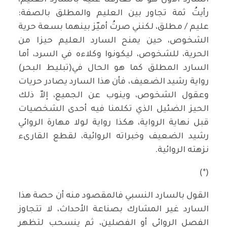
السارد الأول هو ما تعارفنا عليه بالسارد العليم،
رأيتُ ثمة تجاور بين العليم والمطلق بالصفة:
عليم / مطلق، لكنني صرتُ أميّز بينهما بسعة حرية
الشخوص، حين يمنح السارد العليم حيزا من
الحرية، للشخوص، ليكونوا وكلاءه في السرد، أما
السارد المطلق كما هو الحال في(تبليط البحر)
رواية رشيد الضعيف، فأن هذا السارد يصادر حريات
وعقول الشخوص، وينوب عن الجميع، إلاّ ذلك
الحيز الضئيل الذي تكلمنا فيه أحدى الشخصيات
قبل نهاية الرواية، هكذا رواية لولا مهارة الروائي
رشيد الضعيف وخبراته الروائية، لقطع القارىء
نزهته الروائية.
(*)
القول بالسارد النسبي فالمقصود منه أن حصة هذا
السارد غير المشارك بصناعة الأحداث، لا تتجاوز
الفصل الروائي أو الفصلين، ثم ينسحب لتظهر