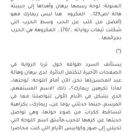
العنونة: لوحة رسمها برهان وأهداها إلى حبيبته
هالة /ص129.. المكروه هنا ليس ريمارك فهو
(أفضل من كتب عن الحب وسط الحرب التي
شكلت ثيمات رواياته ../70).. المكروهة هي الحرب
بجرائمها .
(*)
يستأنف السرد طوافه حول ثريا الرواية في
الصفحات الأخيرة لتكتمل الدائرة لدى برهان وهالة
عبد المحسن(ها نحن الآن أمام اللوحة: لوحتها،،
لماذا تكرهين ريمارك؟،، ذلك الاسم المستفهم،
الذي يشكل في الأيام الأولى لتواصلنا معا في
المرسم، حينما حدثتني يوما عن،، ريمارك،، بكراهية
تتساقط ككرات من ضوء حولها، وهي تواصل
حديثها عن كرهها للحرب،فأنبثق اسم اللوحة التي
تحيلني إلى صور وكوابيس الأيام التي كنت محاصرا