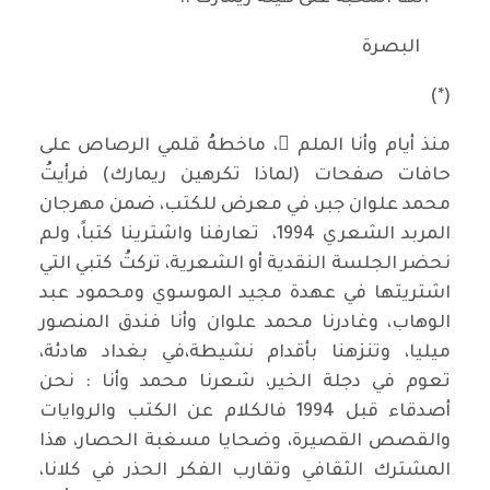
البصرة
(*)
منذ أيام وأنا الملم ُ، ماخطهُ قلمي الرصاص على
حافات صفحات (لماذا تكرهين ريمارك) فرأيتُ
محمد علوان جبر، في معرض للكتب، ضمن مهرجان
المربد الشعري 1994، تعارفنا واشترينا كتباً، ولم
نحضر الجلسة النقدية أو الشعرية، تركتُ كتبي التي
اشتريتها في عهدة مجيد الموسوي ومحمود عبد
الوهاب، وغادرنا محمد علوان وأنا فندق المنصور
ميليا، وتنزهنا بأقدام نشيطة،في بغداد هادئة،
تعوم في دجلة الخير، شعرنا محمد وأنا : نحن
أصدقاء قبل 1994 فالكلام عن الكتب والروايات
والقصص القصيرة، وضحايا مسغبة الحصار، هذا
المشترك الثقافي وتقارب الفكر الحذر في كلانا،