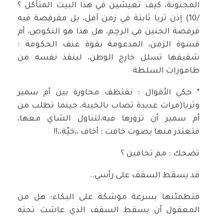
المجنونة، كيف تعيشين في هذا البيت المتآكل ؟
/10) إذن ثريا ثابتة في زمن آفل، بل مقرفصة فيه
قرفصة الجنين في الرحِم، هل هذا هو النكوص، أم
قسوة الزمن، المدعومة بقوة عنف الحكومة :
شقيقها تسلل خارج الوطن، لينقذ نفسه من
طامورات السلطة
* حكي الأقوال : نقتطف محاورة بين أم سمير
وثريا(مرات عديدة تصاب بالخيبة، حينما تطلب من
أم سمير أن تزورها فيه،لتناول الشاي معها،
فتعتذر منها بصوت خافت : أخاف ،،خيّة،،!!
تضحك : مم تخافين ؟
قد يسقط السقف على رأسي..
فتطمئنها بسرعة موشكة على البكاء: هل من
المعقول أن يسقط السقف الذي عاشت تحته