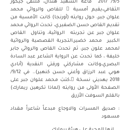
9/5/ 2017 قاعة الشهيد هندال، ملتقى جيكور
الثقافي،يقيم أمسية ً للقاص والروائي محمد
علوان جبر، حول روايته (أورنجا) كانت الأمسية من
تقديم القاص حسن الضفيري، تحدث الروائي محمد
علوان جبر عن تجربته الروائية، وتناول القاص
الكبير محمد خضير،التجربة القصصية والروائية
لمحمد علون جبر، ثم تحدث القاص والروائي جابر
خليفة ، كما تحدث عن الرواية الشاعر عبد السادة
البصري،وكانت مشاركتي ورقتي النقدية (أنادي
هوبي عبد الرزاق وأعني حسن كنهير).. في 9/12/
2018 يهديني نسخة ً،كتبَ محمد علوان جبر على
الصفحة الأولى من روايته (لماذا تكرهين ريمارك)
بالقلم السوفت الأزرق
: صديق المسرات والاوجاع مبدعاً شاعراً مقداد
مسعود
انها المحبة على هيئة ريمارك ..