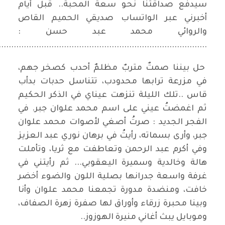
سيدفع صداقتنا نحو سعة المحبة.. قبل أيام
أخبرني عبر الواتساب صديقي الحميم القاص
والروائي محمد عبد حسن :
...................................................................................
حل بيننا صمتٌ متربٌ مظلمٌ أحدب كصخر جهم،
في مزرعة ترابها محدودب، تتناسل حدبات بدأب
قاس ..تلك الليلة تنزهت عيناي في الذكر الحكيم
ثم اغمضتُ عيني على اسم محمد علوان جبر. في
الفجر الجديد : صرتُ أصغي لأصوات محمد علوان
جبر، وأرى بسماته، رأيتُ في برهان نوري عبد العزيز
وفي أكرم عبد الرحمن وتعاطفت مع ثريا، وتأملت
هالة وخالدية وسميرة اليعقوبي... ثم رأيتني في
غرفة واسعة جدرانها بصلية اللون والضوء أخضر
خافت، ومنضدة مدورة تجمعنا محمد علوان وأنا
وبينا محبرة زرقاء وأوراق لها صفرة زهرة الصفاف،
وموبايل يبث أغاني منيرة الهوزوز..