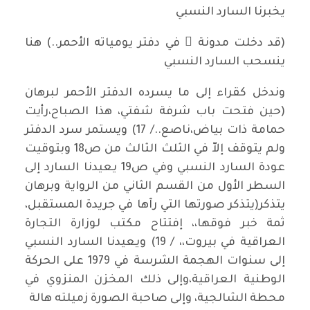
يخبرنا السارد النسبي
(قد دخلت مدونة ً في دفتر يومياته الأحمر..) هنا
ينسحب السارد النسبي
وندخل كقراء إلى ما يسرده الدفتر الأحمر لبرهان
(حين فتحت باب شرفة شفتي، هذا الصباح،رأيت
حمامة ذات بياض،ناصع../ 17) ويستمر سرد الدفتر
ولم يتوقف إلاّ في الثلث الثالث من ص18 وبتوقيت
عودة السارد النسبي وفي ص19 يعيدنا السارد إلى
السطر الأول من القسم الثاني من الرواية وبرهان
يتذكر(يتذكر صورتها التي رآها في جريدة المستقبل،
ثمة خبر فوقها،، إفتتاح مكتب لوزارة التجارة
العراقية في بيروت،، / 19) ويعيدنا السارد النسبي
إلى سنوات الهجمة الشرسة في 1979 على الحركة
الوطنية العراقية،وإلى ذلك المخزن المنزوي في
محطة الشالجية، وإلى صاحبة الصورة زميلته هالة