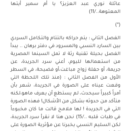
عائلة نوري عبد العزيز؟ يا أم سمير أيتها
المعتوهة../11)
(*)
الفصل الثاني : يتم حراكه بالتتام والتكامل السردي
بين السارد النسبي والمسرود في دفتر برهان .. يبدأ
الفصل بحيلة تقنية رثة لا تمل السينما المصرية
من استعمالها لليوم، أعني سرد الجريدة، عن
جريمة، أو حفلة زواج مباغت،أو فضيحة، في السطر
الأول من الفصل الثاني : (منذ تلك اللحظة التي
وقعت عيناه على الصورة في الجريدة، شعر بأن
أمراً كبيراً سيحدث، لم يستطع أن يعرف ماهو،لكنه
متأكد من حدوثه بشكل من الأشكال! فهذه الصورة
التي في الجريدة ! لها ملامح قالت ما كان مخبوءاً
في طيات قلبه ../15) نحن هنا لا نقرأ سرد الجريدة،
لكن السليم النسبي يخبرنا عن مؤثرية الصورة على