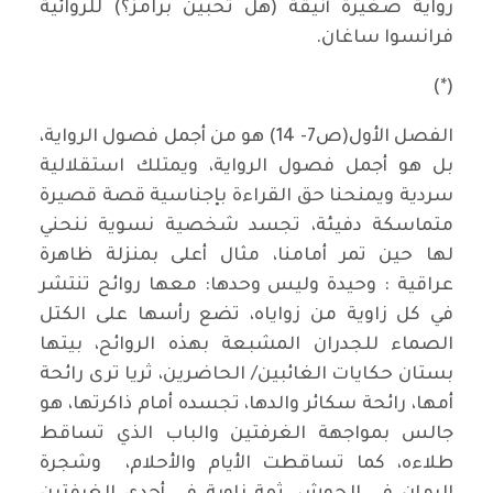
رواية صغيرة أنيقة (هل تحبين برامز؟) للروائية
فرانسوا ساغان.
(*)
الفصل الأول(ص7- 14) هو من أجمل فصول الرواية،
بل هو أجمل فصول الرواية، ويمتلك استقلالية
سردية ويمنحنا حق القراءة بإجناسية قصة قصيرة
متماسكة دفيئة، تجسد شخصية نسوية ننحني
لها حين تمر أمامنا، مثال أعلى بمنزلة ظاهرة
عراقية : وحيدة وليس وحدها: معها روائح تنتشر
في كل زاوية من زواياه، تضع رأسها على الكتل
الصماء للجدران المشبعة بهذه الروائح، بيتها
بستان حكايات الغائبين/ الحاضرين، ثريا ترى رائحة
أمها، رائحة سكائر والدها، تجسده أمام ذاكرتها، هو
جالس بمواجهة الغرفتين والباب الذي تساقط
طلاءه، كما تساقطت الأيام والأحلام، وشجرة