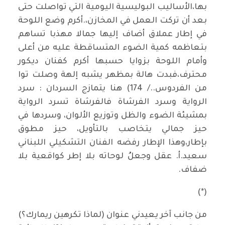
بها،الأساليب البوليسية اليومية التي تواصلت حتى
بعد أن تركت العمل في المخازن،.أكرم وضع اللوحة
في إطار عملاق أضاف إليها جمالا مهذبا تساهم
بتعاظمه كمية الضوء المتساقطة عليه من أعلى
وأمام اللوحة بزوايا حسبها أكرم كفنان ديكور
محترف،فبدت هالة بمظهر يشبه إلهة وصلت توا
من الفردوس../ 174) هنا يتمازج السردان : سرد
الرواية وسرد الفرشاة فالفرشاة تسرد الرواية
بمشيئة الضوء والظل وتوزيع الألوان، وسردها في
حيز جمالي يتخاصب بالتأويل، حيز مطوق
بإطار،وهذا الإطار رفضه الفنان التشكيلي اللبناني
سعيد.أ. عقل وجعلُ لوحاته بلا إطر كواقعية بلا
ضفاف.
(*)
من جانب آخر يعيدني عنوان (لماذا تكرهين ريمارك؟)