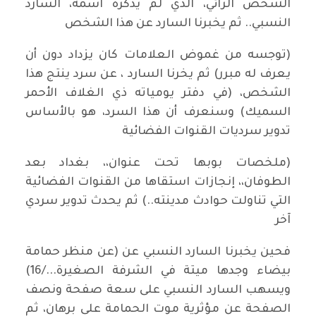
الشخص الرائي، الذي لم يذكره اسمه، السارد
النسبي.. ثم يخبرنا السارد عن هذا الشخص
(توجسه من غموض العلامات كان يزداد دون أن
يعرف له مبرر) ثم يخرنا السارد ، عن سرد ينتج هذا
الشخص، (في دفتر يومياته ذي الغلاف الأحمر
السميك) وسنعرف أن هذا السرد، هو بالأساس
تدوير سرديات القنوات الفضائية
(ملخصات بوبها تحت عنوان،، بغداد بعد
الطوفان،، إنجازات استقاها من القنوات الفضائية
التي تناولت حوادث مدينته..) ثم يحدث تدوير سردي
آخر
فحين يخبرنا السارد النسبي عن (عن منظر حمامة
بيضاء وجدها ميتة في الشرفة الصغيرة.../16)
ويسهب السارد النسبي على سعة صفحة ونصف
الصفحة عن مؤثرية موت الحمامة على برهان، ثم