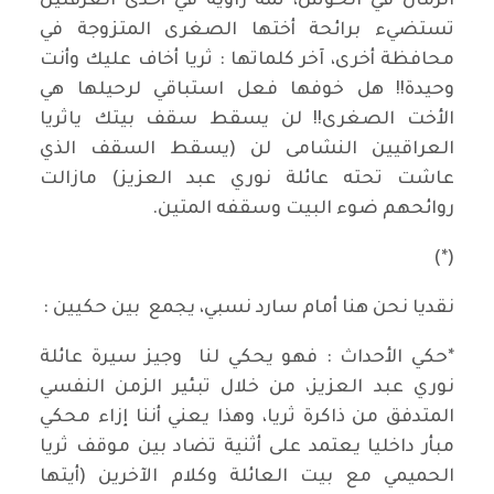
الرمان في الحوش، ثمة زاوية في أحدى الغرفتين
تستضيء برائحة أختها الصغرى المتزوجة في
محافظة أخرى، آخر كلماتها : ثريا أخاف عليك وأنت
وحيدة!! هل خوفها فعل استباقي لرحيلها هي
الأخت الصغرى!! لن يسقط سقف بيتك ياثريا
العراقيين النشامى لن (يسقط السقف الذي
عاشت تحته عائلة نوري عبد العزيز) مازالت
روائحهم ضوء البيت وسقفه المتين.
(*)
نقديا نحن هنا أمام سارد نسبي، يجمع بين حكيين :
*حكي الأحداث : فهو يحكي لنا وجيز سيرة عائلة
نوري عبد العزيز، من خلال تبئير الزمن النفسي
المتدفق من ذاكرة ثريا، وهذا يعني أننا إزاء محكي
مبأر داخليا يعتمد على أثنية تضاد بين موقف ثريا
الحميمي مع بيت العائلة وكلام الآخرين (أيتها