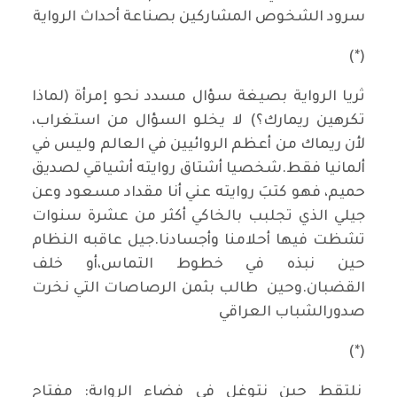
سرود الشخوص المشاركين بصناعة أحداث الرواية
(*)
ثريا الرواية بصيغة سؤال مسدد نحو إمرأة (لماذا
تكرهين ريمارك؟) لا يخلو السؤال من استغراب،
لأن ريماك من أعظم الروائيين في العالم وليس في
ألمانيا فقط.شخصيا أشتاق روايته أشياقي لصديق
حميم، فهو كتبَ روايته عني أنا مقداد مسعود وعن
جيلي الذي تجلبب بالخاكي أكثر من عشرة سنوات
تشظت فيها أحلامنا وأجسادنا.جيل عاقبه النظام
حين نبذه في خطوط التماس،أو خلف
القضبان.وحين طالب بثمن الرصاصات التي نخرت
صدورالشباب العراقي
(*)
نلتقط حين نتوغل في فضاء الرواية: مفتاح