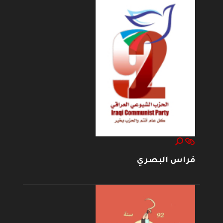
فراس البصري