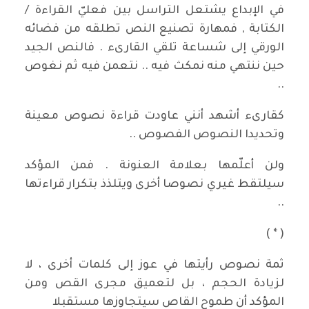
في الإبداع يشتعل التراسل بين فعليّ القراءة /
الكتابة , فمهارة تصنيع النص تطلقه من فضائه
الورقي إلى شساعة تلقي القارىء . فالنص الجيد
حين ننتهي منه نمكث فيه .. نتعمن فيه ثم نغوص
..
كقارىء أشهد أنني عاودت قراءة نصوص معينة
وتحديدا النصوص الفصوص ..
ولن أعلّمها بعلامة العنونة . فمن المؤكد
سيلتقط غيري نصوصا أخرى ويتلذذ بتكرار قراءتها
..
( * )
ثمة نصوص رأيتها في عوز إلى كلمات أخرى ، لا
لزيادة الحجم ، بل لتعميق مجرى القص ومن
المؤكد أن طموح القاص سيتجاوزها مستقبلا