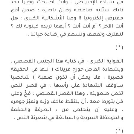
في سيادة الإفتراضي ، وأنت أصبحت وجيزا بحد
ذاتك سبّابه ضاغطة وعين باصرة : ضمن أفق
مفترض إلكترونيا !! وهنا الأشكالية الكبرى : هل
أنت الآخر ؟ أم أنت أنت ؟ أيهما تريده كينونة لك ؟
لتغترف وتقطف وتسهم في إضاءة حياتنا ..
( * )
الغواية الكبرى ، في كتابة هذا الجنس القصصي ،
وبشهادة القاص جورج فريتاك ( أنــها في الحقيقة
قصيرة ، فلا يمكن أن تكون صعبة ) شخصيا
سأوقف الشهادة على رأسها : في قصر النص
تكمن صعوبته ، وهذا القصر القصصي : فخٌ وعلى
مَن يتورط معه ، أن يلتقط ماخف وزنه وتميّز جوهره
. وعليه أن يتخلص من : الطرفة والحكمة
والموعظة السردية و المبالغة في شعرنة النص .
( * )