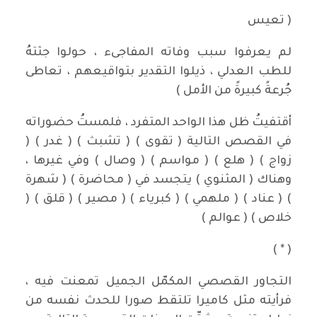
( تعيس
لم يعرفوا سبب وفاته المفاجىء ، حولوا جثتهُ
للطب العدلي ، ذيلوا التقدير بتواقيعهم ، تعاطى
جُرعةً كبيرةً من الأمل )
أقتفيتُ ظل هذا الواحد المتفرد ، فلمستُ حضوراته
في القصص التالية ( تقوى ) ( تشبث ) ( غدر ) (
زواج ) ( هلع ) ( مواسم ) ( وصال ) وفي غيرها ،
وهناك ( المثنوي ) يتجسد في ( محاضرة ) ( شهرة
) ( عناد ) ( ملهمي ) ( كبرياء ) ( مصير ) ( قلق ) (
خلاص ) ( عوالم )
( * )
التجاور القصصي المكمّل الجميل تمعنت فيه ،
فرأيته مثل كاميرا تلتقط صورا للحدث نفسه من