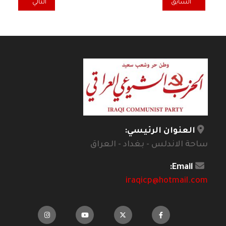
المقال السابق: المقهى الثقافي بلندن يحتفي بـ١٤ تموز ويكرس أمسيته بالغناء والحديث عن" صعود وهبوط الأغنية وتألقها في السبعينات"
المقال التالي: ضد النس
السابق
التالي
العنوان الرئيسي:
ساحة الاندلس - بغداد - العراق
Email:
iraqicp@hotmail.com