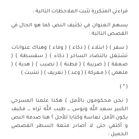
قراءتي المتكررة تثبت الملاحظات التالية :
يسهم العنوان في تكثيف النص كما هو الحال في
القصص التالية :
( سفر ) ( ابتلاء ) ( ذكاء ) ( وفاء ) وهناك عنوانات
تشتغل بالتضاد الساخر ( ذكاء ) ( سفسطة ) (
صعقة ) ( ضريبة ) ( فطنة ) ( نصيب ) ( هدية ) (
ملهمي ) ( معركة ) ( وعد ) ( تعريف ) ( تشبث )
( * )
( نحن محكومون بالأمل ) هكذا علمنا المسرحي
الكبير سعد الله ونوس ـــ طيب الله ثراه ـــ فكيف
يكون الأمل تعاسة وكتابا للأجل ؟ هنا صدمة النص
و أكتفي حتى لا أصادر متعة السطر القصصي
الجميل :