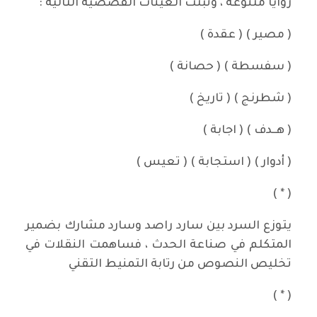
زوايا متنوعة ، وثبتّت العينات القصصية التالية :
( مصير ) ( عقدة )
( سفسطة ) ( حصانة )
( شطرنج ) ( تاريخ )
( هــدف ) ( اجابة )
( أدوار ) ( استجابة ) ( تعيس )
( * )
يتوزع السرد بين سارد راصد وسارد مشارك بضمير
المتكلم في صناعة الحدث ، فساهمت النقلات في
تخليص النصوص من رتابة التمنيط التقني
( * )