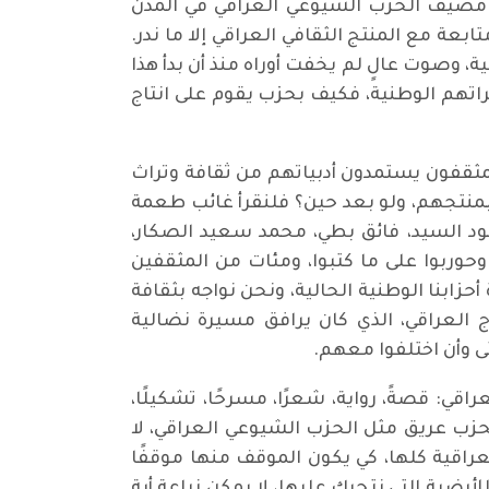
مضيف الحزب الشيوعي العراقي في المدن
بعة مع المنتج الثقافي العراقي إلا ما ندر.
ة، وصوت عالٍ لم يخفت أوراه منذ أن بدأ هذا
ضراتهم الوطنية، فكيف بحزب يقوم على انتاج
 المثقفون يستمدون أدبياتهم من ثقافة وتراث
بمنتجهم، ولو بعد حين؟ فلنقرأ غائب طعمة
د السيد، فائق بطي، محمد سعيد الصكار،
حوربوا على ما كتبوا، ومئات من المثقفين
 أحزابنا الوطنية الحالية، ونحن نواجه بثقافة
 العراقي، الذي كان يرافق مسيرة نضالية
 وأن اختلفوا معهم.
اقي: قصةً، رواية، شعرًا، مسرحًا، تشكيلًا،
ة لحزب عريق مثل الحزب الشيوعي العراقي، لا
عراقية كلها، كي يكون الموقف منها موقفًا
ضية التي نتحرك عليها، لا يمكن زراعة أية