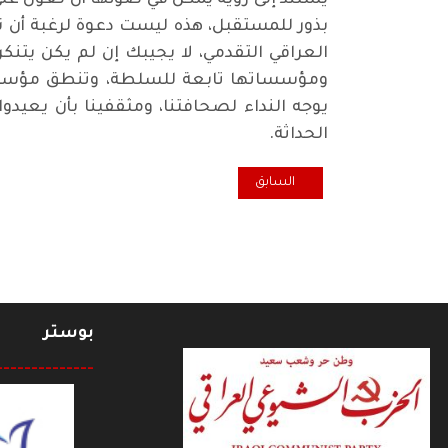
بذور للمستقبل، هذه ليست دعوة لرغبة أن ن
العراقي التقدمي، لا يجيبك إن لم يكن يتن
ومؤسساتها تابعة للسلطة، وتنطق مؤسساته
يوجه النداء لصحافتنا، ومثقفينا بأن يعيدو
الحداثة.
المقال السابق: في رواية "بحر أزرق.. قمر أبيض" لـ حسن البحا
السابق
بوستر
--------------