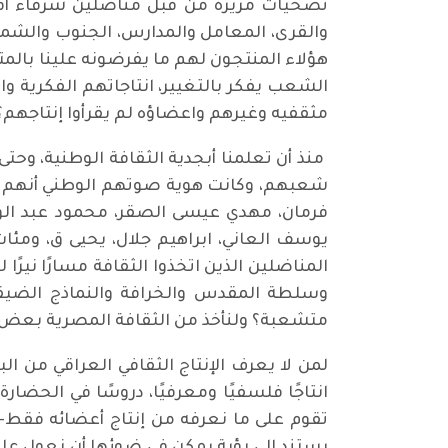
تضحيات مريرة من قبل مناضلين شرفاء أق
والقرى، المعامل والمدارس، الجنوب والشمال، 
هؤلاء المنتجون لهم ما يفرضونه علينا بالمتا
الشعب يفكر بالتغيير، انتاجاتهم الفكرية وا
مثقفيه وغيرهم واعضاؤه لم يقرأوا إنتاجهم؟
منذ أن تعلمنا أبجدية الثقافة الوطنية، وحت
شعبهم، وكانت هوية صوتهم الوطني أنهم شخص
فرمان، مهدي عيسى الصقر، محمود عبد الو
يوسف العاني، ابراهيم جلال، يحيى ق، ومئا
المناضلين الذين اتخذوا الثقافة مسارًا نيرًا 
وسلطة المقدس والخرافة والنماذج الضيقة 
متشعبة؟ ولنأخذ من الثقافة المصرية بعض 
لمن لا يعرف الإنتاج الثقافي العراقي من ال
انتاجًا فلسفيًا ومعرفيًا، دروسًا في الحضار
تقوم على ما نعرفه من إنتاج أعضائه فقط-هذ
يستند إلى رؤية يمكن في ضوئها أن نعول على