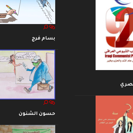
بسام فرج
بصري
حسون الشنون