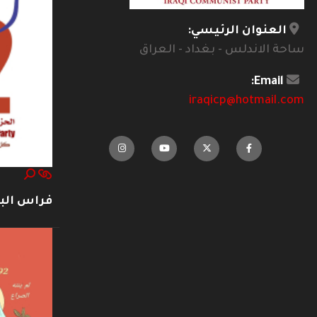
العنوان الرئيسي:
ساحة الاندلس - بغداد - العراق
Email:
iraqicp@hotmail.com
فراس ال