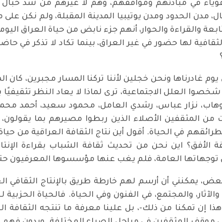
وياء في مبادئهم ومواقفهم، وهم لا غيرهم من شد حبال 
مدن الحدود ومدن يوتيبيا المدينة المقبلة، ولم نكن على متا
بعة والقراءة والحوار، أنهم جزء نابض من حياة العراق اليومي
لثقافية لها حضور في غير العراق، بينما تكاد لا تذكر في حا
ى يوم غادرناها ونحن خجلين لأننا تركنا المسار مجبرين، كان
وا العلل الاجتماعية، ترى لماذا لا يعاد النظر تثقيفيًا 
هاب، نزار عباس، رشدي العامل، محمود سعيد، أحمد محمو
ت من المثقفين الأصلاء الذين ربطوا مصيرهم بما يقولون، و
لطرائقهم في الحياة. أقول أين نتاج الثقافة العراقية من حياة
الأفق؟ اين نحن من تحديث ثقافة الشباب بقراءة الإنتاج
توجهاتها العامة، فلم يغب عنها مؤسسوها المعرفيون حتى
بعض، يمكنني أن أرسم لهم خارطة طريق بالإنتاج الثقافي العر
ة والآثار، والمجتمع، في الفنون وفي الحياة. فالحياة الحزبي
ا إن تمكنا من ذلك-، بل علينا معرفة ما تنتجه الثقافة ال
 موقف المثقفين في مراحل الصراع المختلفة. وبدون فهم للأر