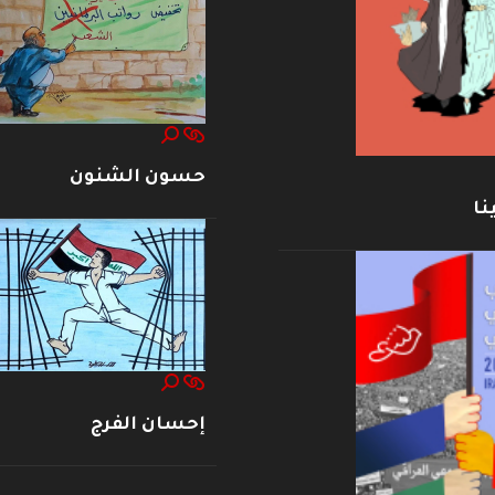
حسون الشنون
نا
إحسان الفرج