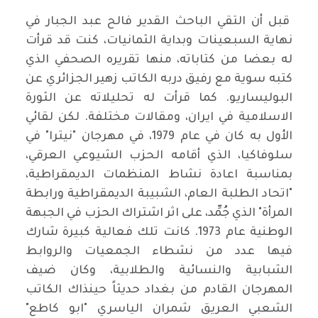
قبل أن التقي الباحث القدير فالح عبد الجبار في
نهاية السبعينات وبداية الثمانيات، كنت قد قرأت
له بعضا من كتاباته، منها تقريره الصحفي الذي
كتبه سوية مع رفيق دربه الكاتب زهير الجزائري عن
البوليساريو. كما قرأت له تحليلاته عن الثورة
الاسلامية في ايران، ومقالات مختلفة. لكن لقائي
الأول به كان في عام 1979، في مهرجان "نيترا" في
سلوفاكيا، الذي أقامه الحزب الشيوعي العرقي،
بمناسبة اعادة نشاط المنظمات الديمقراطية،
"اتحاد الطلبة العام، الشبيبة الديمقراطية ورابطة
المرأة" الذي جُمِّد، على اثر اشتراك الحزب في الجبهة
الوطنية عام 1973. كانت تلك فعالية كبيرة شارك
فيها عدد من نشطاء الجمعيات والروابط
الشبابية والنسائية والطلابية، وكان ضيف
المهرجان القادم من بغداد حديثاً حينذاك الكاتب
الشعبي العريق شمران الياسري "ابو كاطع"