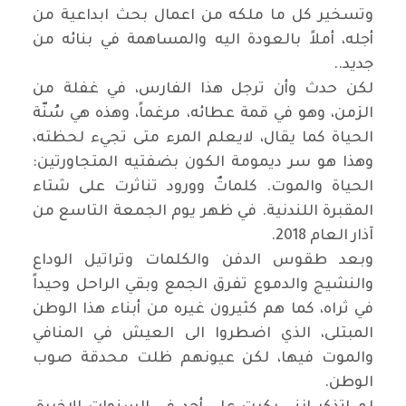
وتسخير كل ما ملكه من اعمال بحث ابداعية من
أجله، أملاً بالعودة اليه والمساهمة في بنائه من
جديد..
لكن حدث وأن ترجل هذا الفارس، في غفلة من
الزمن، وهو في قمة عطائه، مرغماً، وهذه هي سُنّة
الحياة كما يقال، لايعلم المرء متى تجيء لحظته،
وهذا هو سر ديمومة الكون بضفتيه المتجاورتين:
الحياة والموت. كلماتٌ وورود تناثرت على شتاء
المقبرة اللندنية. في ظهر يوم الجمعة التاسع من
آذار العام 2018.
وبعد طقوس الدفن والكلمات وتراتيل الوداع
والنشيج والدموع تفرق الجمع وبقي الراحل وحيداً
في ثراه، كما هم كثيرون غيره من أبناء هذا الوطن
المبتلى، الذي اضطروا الى العيش في المنافي
والموت فيها، لكن عيونهم ظلت محدقة صوب
الوطن.