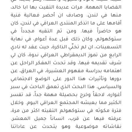
القضايا المهمة. مرات عديدة التقيت بها ابا خالد،
منها في لندن. وصادف ان أحضر فعالية فنية
أقامها على ما اتذكر المنتدى العراقي في لندن، كان
هو حاضراً فيها. ومن ثم التقيه مجدداً في
ستوكهولم، وكان ذلك قبل عدة أعوام، في نهاية
التسعينات، ان لم تخنّي الذاكرة، حيث عقد له نادي
الرابع من تموز الديمقراطي العراقي ندوة، كان لي
شرف تقديمه فيها، وقد تحدث المفكر الراحل عن
اهتمامه بدراسة مفهوم العشيرة، في العراق، عن
دورها وتأثيرات هذا الدور على الوضع الاجتماعي
والسياسي. هذا البحث الذي تعمق الباحث في سبر
أغواره، لاحقاً وخرج بحصيلة مهمة جداً، قد تفسر
الكثير مما يعيشه المجتمع العراقي اليوم. وخلال
فترة مكوثه في ستوكهولم التقيته اكثر من مرة،
عرفته فيها عن قرب، انساناً جميل المعشر.
نقاشاته موضوعية وهو يتحدث عن عاداتنا