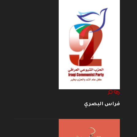
فراس البصري