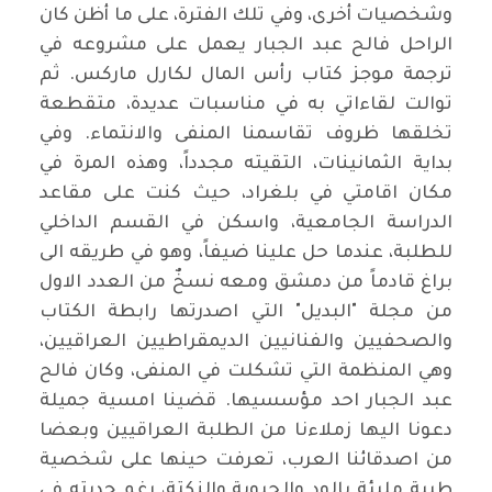
وشخصيات أخرى، وفي تلك الفترة، على ما أظن كان
الراحل فالح عبد الجبار يعمل على مشروعه في
ترجمة موجز كتاب رأس المال لكارل ماركس. ثم
توالت لقاءاتي به في مناسبات عديدة، متقطعة
تخلقها ظروف تقاسمنا المنفى والانتماء. وفي
بداية الثمانينات، التقيته مجدداً، وهذه المرة في
مكان اقامتي في بلغراد، حيث كنت على مقاعد
الدراسة الجامعية، واسكن في القسم الداخلي
للطلبة، عندما حل علينا ضيفاً، وهو في طريقه الى
براغ قادماً من دمشق ومعه نسخٌ من العدد الاول
من مجلة "البديل" التي اصدرتها رابطة الكتاب
والصحفيين والفنانيين الديمقراطيين العراقيين،
وهي المنظمة التي تشكلت في المنفى، وكان فالح
عبد الجبار احد مؤسسيها. قضينا امسية جميلة
دعونا اليها زملاءنا من الطلبة العراقيين وبعضا
من اصدقائنا العرب، تعرفت حينها على شخصية
طيبة مليئة بالود والحيوية والنكتة، رغم جديته في