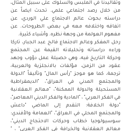
وتقاليدنا في الملبس والسلوك على سبيل المثال،
من خلال رصد اجتماعي علمي. تحدث ايضاً عن
دراسته بحوث عالم الاجتماع علي الوردي، عن
اتفاقه واختلافه معه في بعض الطروحات. عن
مفهوم العولمة من وجهة نظره. وأشياء كثيرة.
رحل المفكر وعالم الاجتماع فالح عبد الجبار، تاركا
وراءه دراساته وتحليلاته القيمة عن المجتمع
وحركة التاريخ فيه، وهي حصيلة عمل دؤوب وجهد
عقود من الزمن، مؤلفات بالانجلزية والعربية،
ترجمة، كما هو موجز "رأس المال" وتأليفاً "الدولة
والمجتمع المدني في العراق"، "الديمقراطية
المستحيلة والدولة الممكنة"، "معالم العقلانية
في الفكر العربي" ، "المادية والفكر الديني المعاصر"،
"دولة الخلافة: التقدم إلى الماضي "داعش
والمجتمع المحلي في العراق"، "العمامة والأفندي:
سوسيولوجيا خطاب وحركات الاحتجاج الديني"،
معالم العقلانية والخرافة في الفكر العربي" ، "