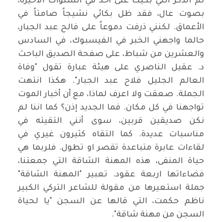
لم اتذكر انني بكيت على أحد في السنوات الاخيرة،
بصوت عال، فقد ظل بكائي نشيجاً صامتاً في
الأعماق. لكنني ذرفت دموعاً على فالح عبد الجبار،
حالما واجهني الخبر في الفيسبوك، في السادس
والعشرين من شباط، على صفحة الصديق الباحث
د. عقيل الناصري على هيئة عبارة تقول "وفاة
العالم الجليل فلاح عبد الجبار". هكذا انتهت
الجملة. صعقت ولا اعرف لماذا، مع أن أخبار الموت
تواجهنا في كل مكان. فما الجديد إذن؟ كما اننا لم
نكن صديقين قربين، سوى أنني التقيته في
مناسبات عديدة. كما التقاه كثيرون غيري في
لقاءات عابرة متباعدة تقصر او تطول. فلربما هي
حياة المنفى، هذه المهنة الشاقة التي جمعتنا،
فضاءاتها اربعة عقود. تعبير "المهنة الشاقة"
جملة استعيرها من مقولة للشاعر التركي الكبير
ناظم حكمت، التي قالها عن السجن "يا لحياة
السجن من مهنة شاقة".