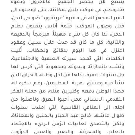
يتسع لأن يحضر الجميع. فالآخرون ودّعوه
بقلوبهم، في موكب يليق بمكانته، حتى اوصلوه الى
القبر المجهز له، في مقبرة "غرينفورد" ضواحي لندن،
قبل وصول الموكب، فثمة أناس يتقنون نظام
الدفن، لذا كان كل شيء مهيئاً، مبرمجاً بالدقيقة
والثانية. كل ما كان قد حدث خلال سنين وعقود
اختزل في هذا اليوم بدقائق ولحظات. تُليت
الكلمات التي تمجد سيرته العلمية والاجتماعية،
وتشيد بإنجازاته وبحوثه، وبجهودة التي كرس لها
جل سنوات عمره، بذلها من اجل وطنه، العراق الذي
نشأ فيه وعشق نهرية العظيمين، رغم تنكره له،
فهذا الوطن دفعه وكثيرين مثله، من حملة الفكر
التقدمي الانساني ممن أحبوا العرق وناضلوا من
اجله، الى المنافي القاسية التي امتدت سنوات
طوال عاشها فالح عبد الجبار بالحنين والمعاناة،
ولكن بالتصدي لعاديات الزمن الرديء بالاجتهاد
بالعلم، والمعرفة، والصبر والعمل الدؤوب،