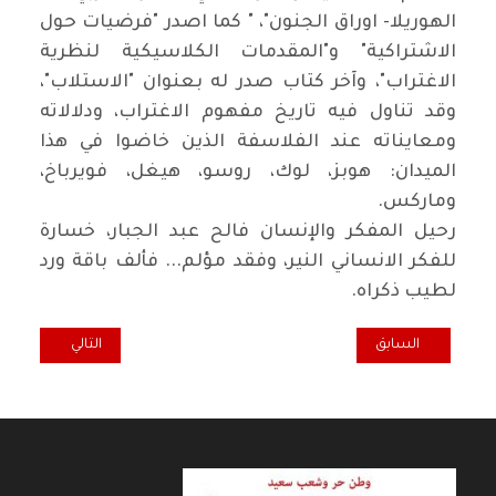
الهوريلا- اوراق الجنون"، " كما اصدر "فرضيات حول
الاشتراكية" و"المقدمات الكلاسيكية لنظرية
الاغتراب"، وآخر كتاب صدر له بعنوان "الاستلاب"،
وقد تناول فيه تاريخ مفهوم الاغتراب، ودلالاته
ومعايناته عند الفلاسفة الذين خاضوا في هذا
الميدان: هوبز، لوك، روسو، هيغل، فويرباخ،
وماركس.
رحيل المفكر والإنسان فالح عبد الجبار، خسارة
للفكر الانساني النير، وفقد مؤلم... فألف باقة ورد
لطيب ذكراه.
المقال السابق: ثالث أيام الأسبوع.. أمية جارية / عبدالكريم العبيدي
المقال التالي: ا
السابق
التالي