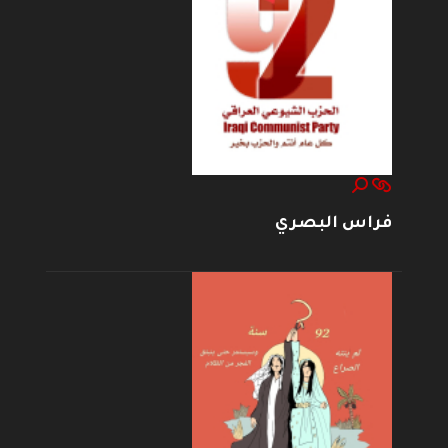
فراس البصري