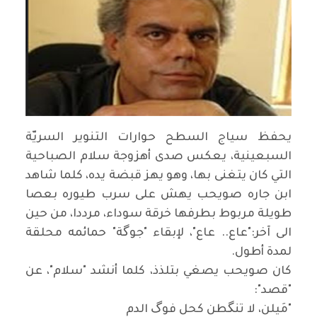
يحفظ سياج السطح حوارات التنوير السريّة
السبعينية، يعكس صدى أهزوجة سلام الصباحية
التي كان يتغنى بها، وهو يهز قبضة يده، كلما شاهد
ابن جاره صويحب يهش على سرب طيوره بعصا
طويلة مربوط بطرفها خرقة سوداء، مرددا، من حين
الى آخر:"عاع.. عاع"، لإبقاء "جوگة" حمائمه محلقة
لمدة أطول.
كان صويحب يصغي بتلذذ، كلما أنشد "سلام"، عن
"قصد":
"مَيلن، لا تنگطن كحل فوگ الدم