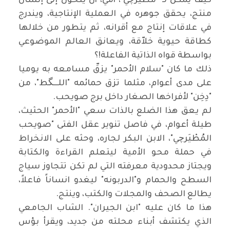
كيف يمكن لـ "مطيرچي"، أميّ، أن يتحول إلى إنسان
منتج، يحقق جوهره في العملية الإنتاجية، ويندرج
في علاقات إنتاج مع أقرانه، ثم يتطور من خلالها
كطاقة حيوية خلاّقة، ويعانق العالم الموضوعي
بواسطة قواه الذاتية الفاعلة!؟
ذلك ما كان "سلام الأحمر" يزقّ مسامعه به يوميا
على مدى أعوام، مثلما تزق حمائمه "اللـــگط"، من
"دِخِن" لأفراخها الصغار داخل برج صويحب.
لم يعق هذا الضلع بالذات سعي "الأحمر" الحثيث،
طيلة أعوام، في فاصل تنوير عقل الفتى "صويحب
المُطْيَرچي"، الابن البكر لجاره، وحثه على الانخراط
في حملة محو الأمية ليتعلم القراءة والكتابة
ويجتاز محدودية معرفته التي لم تكن تتجاوز سياج
السطح والحمام و"الدربونه" ليغدو انساناً فاعلاً،
يطالع الصحف والمجلات والكتب، وينتج.
هذا ما كان عليه "ابن الجيران". الشاب الجامعي
الذي يكتشف أبناء محلته من جديد، ويقرأ بؤس