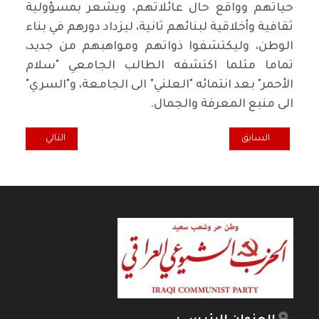
حياتهم وواقع حال عائلاتهم، ويشعر بمسؤولية
ثقافية وأخلاقية لبنائهم ثانية، ليزداد دورهم في بناء
الوطن، وليكتشفوا ذواتهم ومواهبهم من جديد،
تماما مثلما اكتشفه الطالب الجامعي "سلام
الأحمر" بعد انتمائه "العلني" الى الجامعة، و"السري"
الى منبع المعرفة والجمال.
المقال السابق: "اريج افكاري".. المرأة والواقع المأزوم
المقال التالي: الن
السابق
التالي