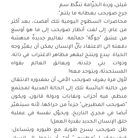
مَيلن، وردة الخزّامة تنگط سم
جرح صويحب بعطابه ما يلتم".
محاضرات السطوح اليومية تلك أفضت، بعد أكثر
من عام، إلى لفت أنظار صويحب إلى ما هو أوسع
من عشق "جوگة" حمائمه. تعاليم جديدةٌ مدهشة
دفعته الى الاعتقاد بأنَّ الإنسان يمكن أن يغيّر وجه
الحياة. يبدع وينتج ليقهر مظاهر الاغتراب في ذاته،
وذوات بني جلدته، ويعانق العالم بقواه
المستحدثة، ويتوحد معه!
لأول مرة يعرف صويحب الأمي، أن بمقدوره الانتقال
من حالته البائسة تلك إلى الحالة المدنية لمجتمع
منظم، فيه أحزاب ونقابات ودولة قانون، ويكون
"صويحب المطيرچي" جزءاً من حراكها، لأنه سيتغيّر
أيضا في مجري التاريخ، ويحوّل نفسه في عملية
خلق الإنسان الجديد بقدرة العمل!
ظل صويحب يسرح طويلا مع طيوره ويتساءل: