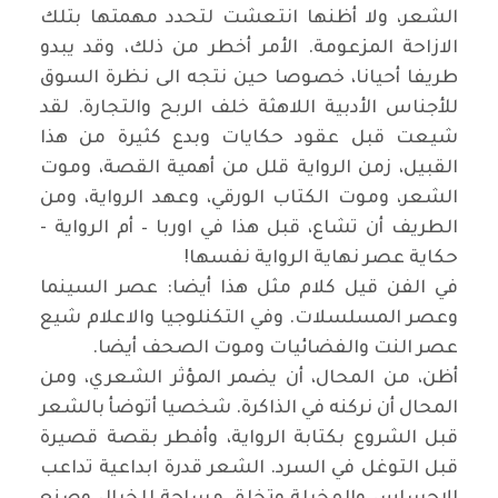
الشعر، ولا أظنها انتعشت لتحدد مهمتها بتلك
الازاحة المزعومة. الأمر أخطر من ذلك، وقد يبدو
طريفا أحيانا، خصوصا حين نتجه الى نظرة السوق
للأجناس الأدبية اللاهثة خلف الربح والتجارة. لقد
شيعت قبل عقود حكايات وبدع كثيرة من هذا
القبيل، زمن الرواية قلل من أهمية القصة، وموت
الشعر، وموت الكتاب الورقي، وعهد الرواية، ومن
الطريف أن تشاع، قبل هذا في اوربا – أم الرواية -
حكاية عصر نهاية الرواية نفسها!
في الفن قيل كلام مثل هذا أيضا: عصر السينما
وعصر المسلسلات. وفي التكنلوجيا والاعلام شيع
عصر النت والفضائيات وموت الصحف أيضا.
أظن، من المحال، أن يضمر المؤثر الشعري، ومن
المحال أن نركنه في الذاكرة. شخصيا أتوضأ بالشعر
قبل الشروع بكتابة الرواية، وأفطر بقصة قصيرة
قبل التوغل في السرد. الشعر قدرة ابداعية تداعب