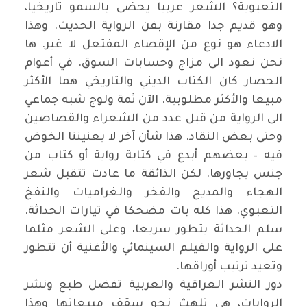
التعبوية؟ الشعر عربيا يحضى بالسمو تاريخيا،
وهو قديم جدا مقارنة بفن الرواية الحديث. وهذا
الادعاء هو نوع من الإقصاء المفتعل لا غير. ها
نحن نعود الى مزاج وحسابات السوق. في أعوام
الحصار كان الكتاب الديني والتاريخي هما الأكثر
مبيعا والأكثر مطلوبية. الآن ثمة ولوج شبه جماعي
الى الرواية من قبل عدد من الشعراء والقصاصين
وحتى بعض النقاد. هذا شأن آخر لا يعنيننا الخوض
فيه – بعضهم أبدع في كتابة رواية أو كتاب من
جنس يجاورها. لكن الذائقة ما عادت تتقبل شعر
الهجاء والمديح والفخر والغراميات والنفخ
التعبوي. هذا كله بات مضحكا في تيارات الحداثة.
سلم الحداثة يتطور سريعا، وعلى الشعر مثلما
على الرواية والفيلم السينمائي والأغنية أن تتطور
وتعيد ترتيب أوراقها.
دور النشر العراقية والعربية تفضل طبع ونشر
الروايات، هي تلهث نحو سقف مبيعاتها وهذا