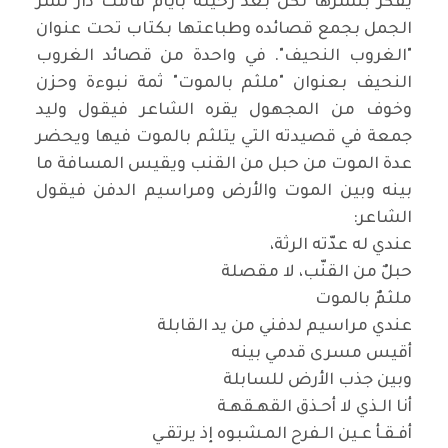
يفكر بنشرها لكن بعد رحيله بأيام قامت دار نشر
الجمل بجمع قصائده وطباعتها بكتاب تحت عنوان
"الغروب النحيف". في واحدة من قصائد الغروب
النحيف بعنوان "ملثم بالموت" ثمة نبوءة وحزن
وخوف من المجهول يقره الشاعر فيقول وليد
جمعة في قصيدته التي يتلثم بالموت فيها ويحضر
عدة الموت من حبل من القنب ويقيس المسافة ما
بينه وبين الموت والأرض ومراسيم الدفن فيقول
الشاعر
:
عندي له عدّته الرثة،
حبلٌ من القنّب، لا مقصلة
ملثمٌ بالموت
عندي مراسيم لدفني من يد القابلة
أقيس مسرى قدمي بينه
وبين جذب الأرض للسابلة
أنا الـذي لا أحـذق القهـقهـة
أفـقـأ عـين الـفرح المـشبوه إذ يرتقـي