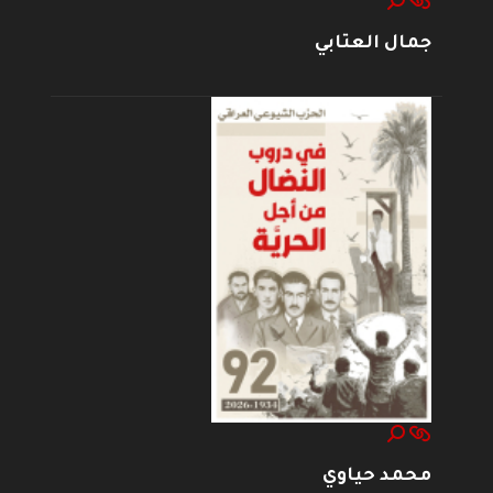
جمال العتابي
محمد حياوي