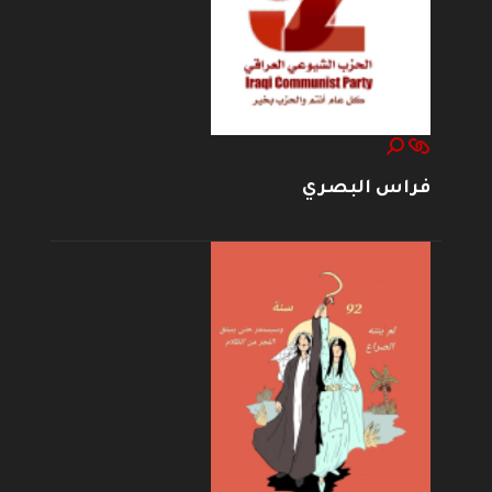
فراس البصري