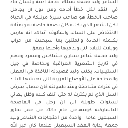
الشاعر وليد جمعة يمتلك ثقافة أدبية ولسان حاد
في النقد لكل خطأ أمامه ومن دون ان يجامل
صاحب الخطأ، هو صاحب سيرة مرتبكة في الحياة
لكن الشعر الذي يكتبه كان بصمة خاصة به وبمثابة
الانتفاض على السائد والمألوف آنذاك، انه فارس
بكلمته الحادة والمتنبئ بما سيحدث من خراب
وويلات للبلاد التي ولد فيها وأحبها بعمق
.
وليد جمعة شاعر يساري مشاكس ومتمرد ومهم
في تاريخ الشعرية العراقية وبخاصة في جيل
الستينيات، يكتب وليد قصيدته النافذة في المعنى
والمحتجة على الأوضاع المزرية التي تعيشها البلاد
في فترات متلاحقة ومنذ طفولته كان مصاباً بمرض
السل الذي لم يكترث له حتى أتلف كبده وظل يعاني
لسنوات طويلة الى ان رحل في العاصمة
الدانماركية كوبنهاغن عام 2015 عن عمر تجاوز
السبعين عاما . واحدة من احتجاجات الشاعر وليد
جمعة بداية العقد السبعيني عندما كان خير الله