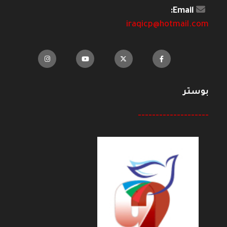
Email:
iraqicp@hotmail.com
بوستر
--------------------