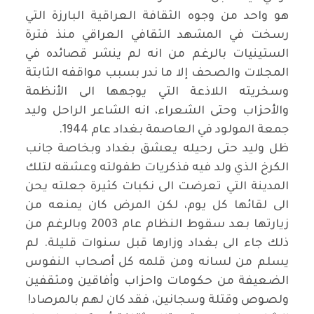
هو واحد من وجوه الثقافة العراقية البارزة التي
رسخت في المشهد الثقافي العراقي منذ فترة
الستينيات بالرغم من انه لم ينشر قصائده في
المجلات والصحف إلا ما ندر بسبب مواقفه الثابتة
وسخريته اللاذعة التي يوجهها الى الأنظمة
والأحزاب وحتى الشعراء، انه الشاعر الراحل وليد
جمعة المولود في العاصمة بغداد عام 1944
.
ظل وليد حتى رحيله يعشق بغداد وبخاصة جانب
الكرخ الذي ولد فيه فذكريات طفولته وعشقه لتلك
المدينة التي تعرضت الى نكبات كثيرة جعلته يحن
الى لقائها كل يوم، لكن المرض كان يمنعه من
زيارتها بعد سقوط النظام عام 2003 وبالرغم من
ذلك جاء الى بغداد وزارها قبل سنوات قليلة. لم
يسلم من لسانه ومن قلمه كل أصحاب النفوس
الضعيفة من حكومات واحزاب وأفاقين ومثقفين
ولصوص وقتلة وسجانين، فقد كان لهم بالمرصاد
!