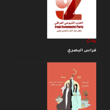
فراس البصري