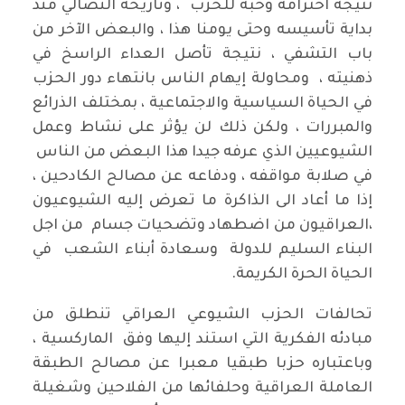
نتيجة احترامه وحبه للحزب ، وتاريخه النضالي منذ
بداية تأسيسه وحتى يومنا هذا ، والبعض الآخر من
باب التشفي ، نتيجة تأصل العداء الراسخ في
ذهنيته ، ومحاولة إيهام الناس بانتهاء دور الحزب
في الحياة السياسية والاجتماعية ، بمختلف الذرائع
والمبررات ، ولكن ذلك لن يؤثر على نشاط وعمل
الشيوعيين الذي عرفه جيدا هذا البعض من الناس
في صلابة مواقفه ، ودفاعه عن مصالح الكادحين ،
إذا ما أعاد الى الذاكرة ما تعرض إليه الشيوعيون
،العراقيون من اضطهاد وتضحيات جسام من اجل
البناء السليم للدولة وسعادة أبناء الشعب في
الحياة الحرة الكريمة.
تحالفات الحزب الشيوعي العراقي تنطلق من
مبادئه الفكرية التي استند إليها وفق الماركسية ،
وباعتباره حزبا طبقيا معبرا عن مصالح الطبقة
العاملة العراقية وحلفائها من الفلاحين وشغيلة