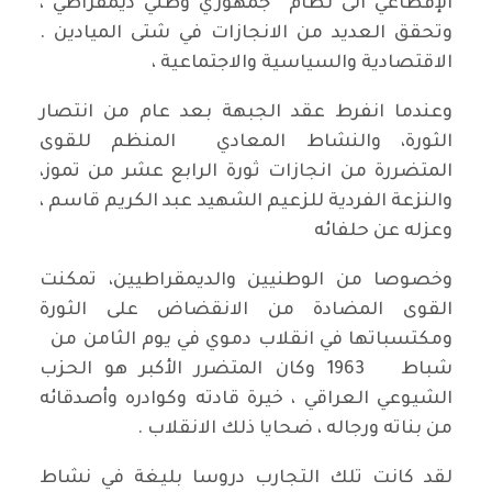
الإقطاعي الى نظام جمهوري وطني ديمقراطي ،
وتحقق العديد من الانجازات في شتى الميادين .
الاقتصادية والسياسية والاجتماعية ،
وعندما انفرط عقد الجبهة بعد عام من انتصار
الثورة، والنشاط المعادي المنظم للقوى
المتضررة من انجازات ثورة الرابع عشر من تموز،
والنزعة الفردية للزعيم الشهيد عبد الكريم قاسم ،
وعزله عن حلفائه
وخصوصا من الوطنيين والديمقراطيين، تمكنت
القوى المضادة من الانقضاض على الثورة
ومكتسباتها في انقلاب دموي في يوم الثامن من
شباط 1963 وكان المتضرر الأكبر هو الحزب
الشيوعي العراقي ، خيرة قادته وكوادره وأصدقائه
من بناته ورجاله ، ضحايا ذلك الانقلاب .
لقد كانت تلك التجارب دروسا بليغة في نشاط