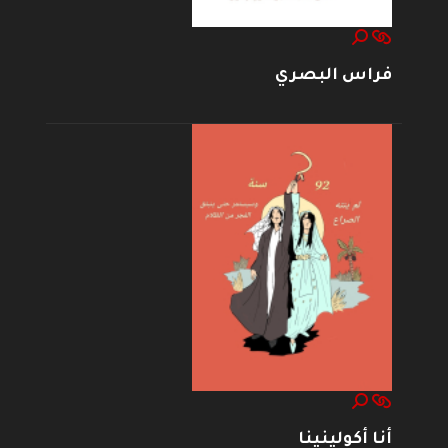
فراس البصري
أنا أكولينينا