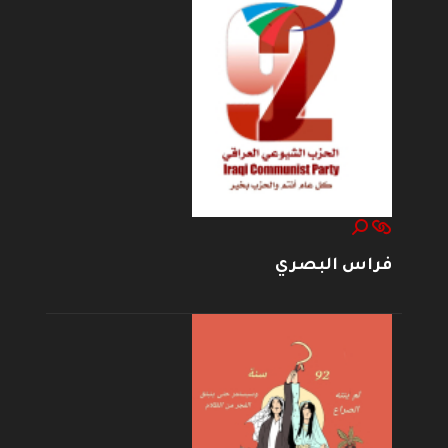
فراس البصري