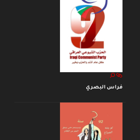
فراس البصري