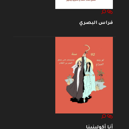
فراس البصري
أنا أكولينينا