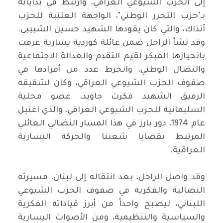
إلى الحزب الشيوعي العراقي، وارتبط في بداياته
بـ"حزب التحرر الوطني"، الواجهة العلنية للحزب
آنذاك، والتي كان يقودها الشهيد حسين الشبيبي.
وقد نشأ الراحل ضمن عائلة كوردية يسارية عرفت
بانحيازها المبكر لقيم التقدم والعدالة الاجتماعية
والنضال الوطني، وانخرط عدد من أفرادها في
صفوف الحزب الشيوعي العراقي، وكان لشقيقه
الرفيق الشهيد فكرت جاويد، عضو محلية
السليمانية للحزب الشيوعي العراقي، والذي اغتيل
عام 1974، دور بارز في هذا المسار النضالي العائلي
المرتبط بقضايا شعبنا والحركة اليسارية
العراقية.
وقد واصل الراحل، بعد انتقاله إلى لبنان، مسيرته
النضالية والفكرية في صفوف الحزب الشيوعي
اللبناني، ليصبح واحداً من أبرز قياداته الفكرية
والسياسية والتنظيمية، ومن الأصوات اليسارية