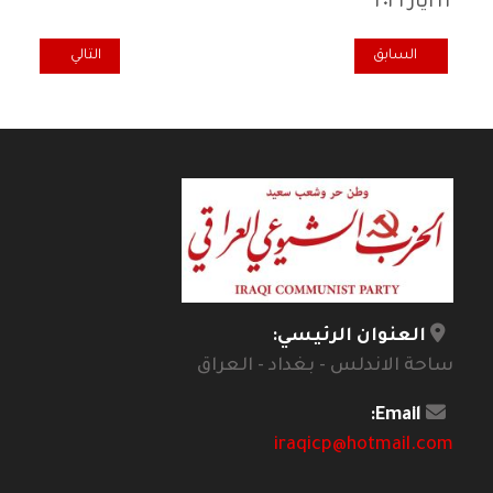
٢٢ ايار ٢٠٢٦
المقال السابق: الدكتور غالب العاني .. وداعاً
المقال التالي: ت
السابق
التالي
العنوان الرئيسي:
ساحة الاندلس - بغداد - العراق
Email:
iraqicp@hotmail.com