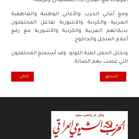
الأوقات مع الفنان أياد السمعاني وفرقته .
ومع أغاني الحزب والأغاني الوطنية والعاطفية
العربية والكردية والآشورية تفاعل المحتفلون
بدبكاتهم العربية والكردية والآشورية مع رفع
أعلام المنجل والجاكوج.
وتخلل الحفل لعبة اللوتو. وقد أستمتع المحتفلون
التي غصت بهم الصالة.
المقال السابق: تعاز ومواساة برحيل الرفيق حميد حمدان الزيدي (أبو أنور)
المقال التالي: ود
السابق
التالي