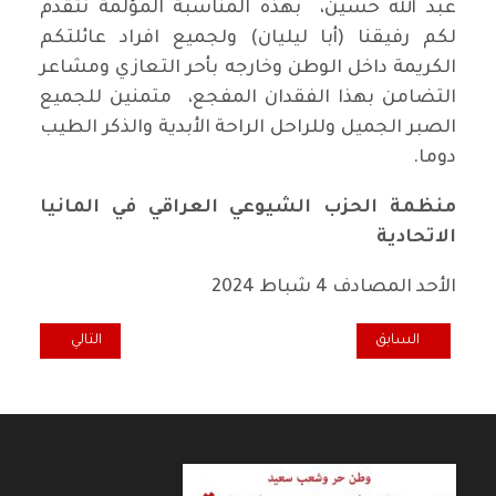
عبد الله حسين،‎ ‏ بهذه المناسبة المؤلمة نتقدم
لكم رفيقنا (أبا ليليان) ولجميع افراد عائلتكم
الكريمة داخل الوطن وخارجه بأحر التعازي ومشاعر
التضامن بهذا الفقدان المفجع،‎ ‏ متمنين للجميع
الصبر الجميل وللراحل الراحة الأبدية والذكر الطيب
دوما.
منظمة الحزب الشيوعي العراقي في المانيا
الاتحادية
الأحد المصادف 4 شباط 2024
المقال السابق: تعزية ومواساة منظمة الحزب في السويد للرفيق محمد 
المقال التالي: اح
السابق
التالي