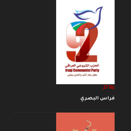
فراس البصري