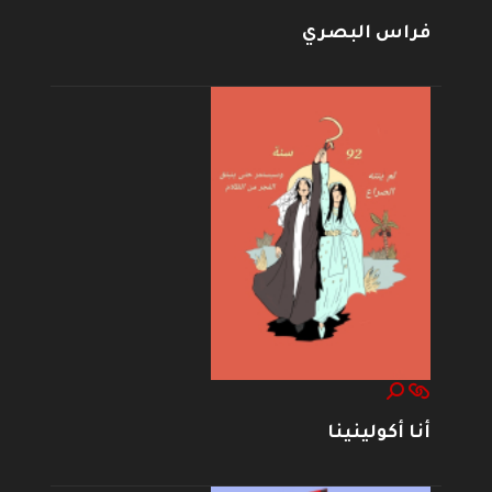
فراس البصري
أنا أكولينينا