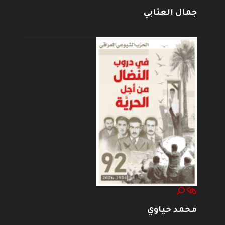
جمال العتابي
محمد حياوي