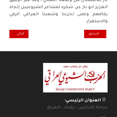
باز للاطمئنان عن وضعه الصحي ، وقد عبر الرفيق
العزيز ابو باز عن شكره لمشاعر الشيوعيين إتجاه
رفاقهم وتمنى لحزبنا وشعبنا العراقي الرقي
والاستقرار
المقال السابق: تعاز ومواساة برحيل الرفيقة المناضلة فاطمة لطيف سعيد 
المقال التالي: ت
السابق
التالي
العنوان الرئيسي:
ساحة الاندلس - بغداد - العراق