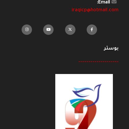
Email:
iraqicp@hotmail.com
بوستر
--------------------