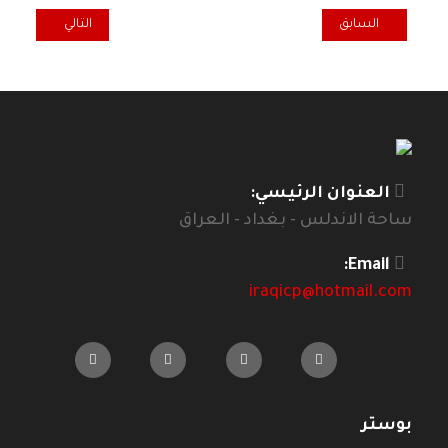
المقال السابق: تعزية منظمة الحزب الشيوعي العراقي في النرويج برحي
المقال التالي: ودا
السابق
التالي
العنوان الرئيسي:
ساحة الاندلس - بغداد - العراق
Email:
iraqicp@hotmail.com
بوستر