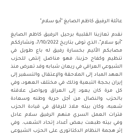
عائلة الرفيق كاظم الصايغ "أبو سلام"
نقدم تعازينا القلبية برحيل الرفيق كاظم الصايغ
"أبو سلام"، الذي توفى بتاريخ 7/10/2022، ونشارككم
مصابكم الأليم بخسارة رفيق له باع طويل في
تنظيم وكفاح حزبنا، فهو مناضل إنتمى للحزب
الشيوعي العراقي في ريعان شبابه وقد تعرض منذ
العهد المباد إلى الملاحقة والإعتقال والتسفير إلى
إيران بحجة التبعية وذلك في مختلف العهود، وفي
كل مرة كان يعود إلى العراق ويواصل علاقته
بالحزب والنضال من أجل حرية وطنه وسعادة
شعبه، وكان بيته ملاذ للرفاق في قيادة الحزب
فترات العمل السري منهم الرفيق سلام عادل
وفي بيته طبعت بعض أعداد إتحاد الشعب. وفي
إثر هجمة النظام الدكتاتوري على الحزب الشيوعي