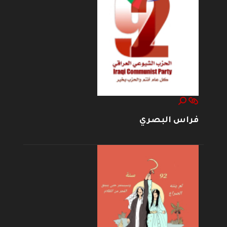
فراس البصري