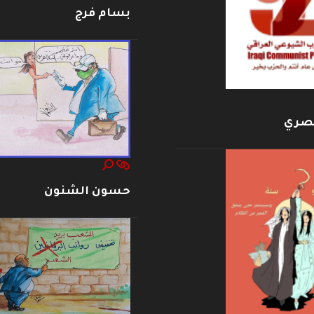
بسام فرج
بصري
حسون الشنون