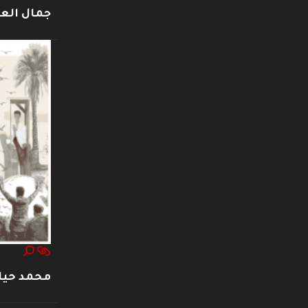
جمال العت
محمد حيا