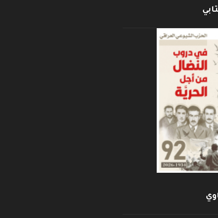
ابي
وي