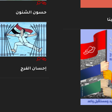
حسون الشنون
نا
إحسان الفرج