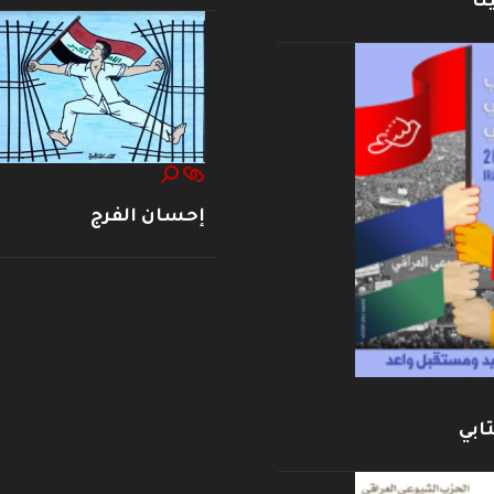
نا
إحسان الفرج
ابي