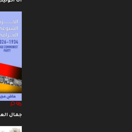
أنا أكوليني
جمال العت