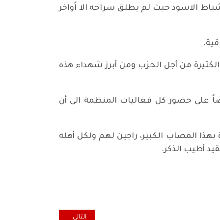
لكريم قاسم لإشتراكه في المظاهرة من أجل السلام في كردستان، وبقى معتقلا حتى بعد انقلاب 8 شباط الاسود حيث لم يطلق سراحه الا اًواخر
قية.
الكثيرة من أجل الحزب ومن أبرز شهداء هذه
صاً على حضور كل فعاليات المنظمة الى أن
بهذا المصاب الكبير، راجين لهم ولكل أهله
قيد أطيب الذكر.
المقال التالي: وداعا سعيد مهدي 
التالي