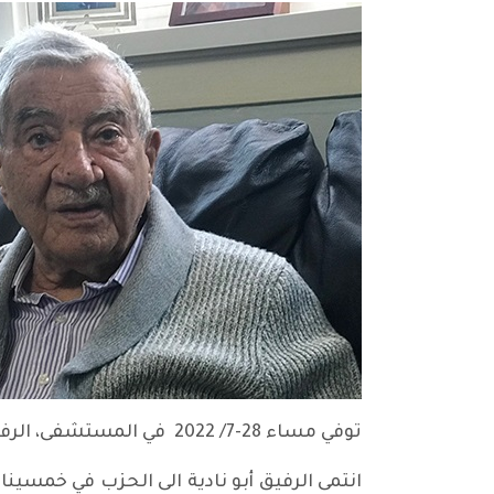
توفي مساء 28-7/ 2022 في المستشفى، الرفيق حليم الحيدر (أبو ناديا) بعد معاناة طويلة مع الامراض.
انتمى الرفيق أبو نادية الى الحزب في خمسي