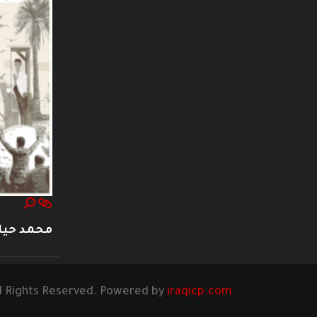
محمد حيا
l Rights Reserved. Powered by
iraqicp.com