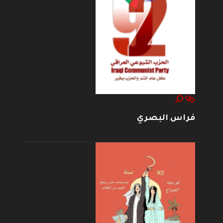
فراس البصري