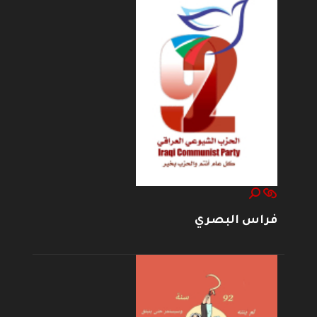
فراس البصري