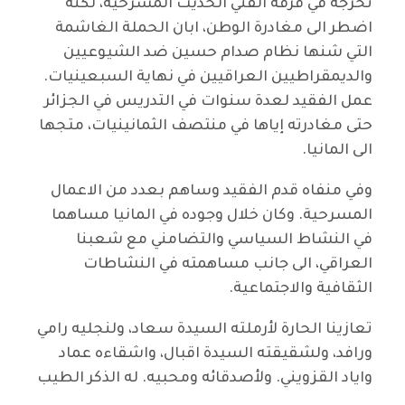
تخرجه في فرقة الفني الحديث المسرحية، لكنه
اضطر الى مغادرة الوطن، ابان الحملة الغاشمة
التي شنها نظام صدام حسين ضد الشيوعيين
والديمقراطيين العراقيين في نهاية السبعينيات.
عمل الفقيد لعدة سنوات في التدريس في الجزائر
حتى مغادرته إياها في منتصف الثمانينيات، متجها
الى المانيا.
وفي منفاه قدم الفقيد وساهم بعدد من الاعمال
المسرحية. وكان خلال وجوده في المانيا مساهما
في النشاط السياسي والتضامني مع شعبنا
العراقي، الى جانب مساهمته في النشاطات
الثقافية والاجتماعية.
تعازينا الحارة لأرملته السيدة سعاد، ولنجليه رامي
ورافد، ولشقيقته السيدة اقبال، واشقاءه عماد
واياد القزويني. ولأصدقائه ومحبيه. له الذكر الطيب