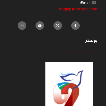
Email:
iraqicp@hotmail.com
بوستر
--------------------