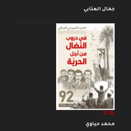
جمال العتابي
محمد حياوي