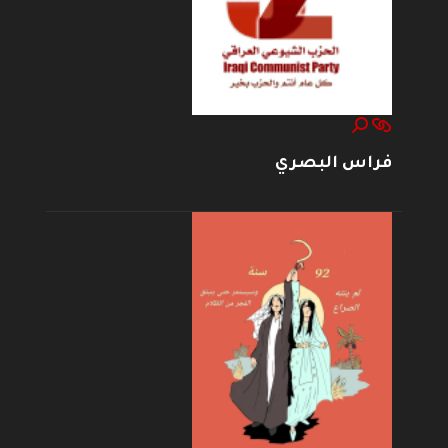
فراس البصري