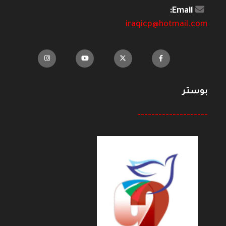
Email:
iraqicp@hotmail.com
بوستر
--------------------