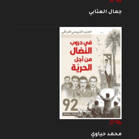
جمال العتابي
محمد حياوي