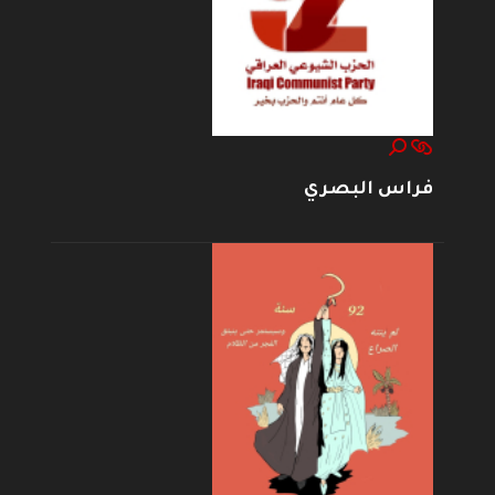
فراس البصري